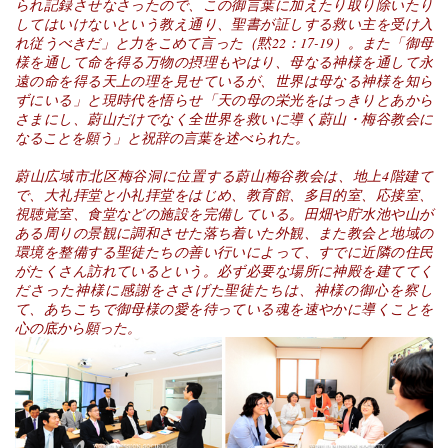
られ記録させなさったので、この御言葉に加えたり取り除いたり
してはいけないという教え通り、聖書が証しする救い主を受け入
れ従うべきだ」と力をこめて言った（黙22：17-19）。また「御母
様を通して命を得る万物の摂理もやはり、母なる神様を通して永
遠の命を得る天上の理を見せているが、世界は母なる神様を知ら
ずにいる」と現時代を悟らせ「天の母の栄光をはっきりとあから
さまにし、蔚山だけでなく全世界を救いに導く蔚山・梅谷教会に
なることを願う」と祝辞の言葉を述べられた。
蔚山広域市北区梅谷洞に位置する蔚山梅谷教会は、地上4階建て
で、大礼拝堂と小礼拝堂をはじめ、教育館、多目的室、応接室、
視聴覚室、食堂などの施設を完備している。田畑や貯水池や山が
ある周りの景観に調和させた落ち着いた外観、また教会と地域の
環境を整備する聖徒たちの善い行いによって、すでに近隣の住民
がたくさん訪れているという。必ず必要な場所に神殿を建ててく
ださった神様に感謝をささげた聖徒たちは、神様の御心を察し
て、あちこちで御母様の愛を待っている魂を速やかに導くことを
心の底から願った。