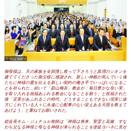
ⓒ 2012 WATV
御母様は、天の家族を全部捜し救って下さろうと真理のシオンを
建ててくださった御父様に感謝され、新しい神殿が死んでいく魂
たちに神様の愛を伝える新しい契約の働き手でいっぱいになるこ
とを祈られた。続いて「蔚山梅谷」教会が「毎日豊かな良い実」
を取り入れる祝福あふれる教会になることを願う」と祝福された
後「災害があふれるこの時代、どうすることもできない現実に途
方にくれている人々に永遠に心配事のない栄えある天国を教えて
あげよう」と重ねてお願いされた。
総会長キム・ジュチョル牧師は「神様は将来、聖霊と花嫁、すな
わち父なる神様と母なる神様が来られることを使徒ヨハネに見せ