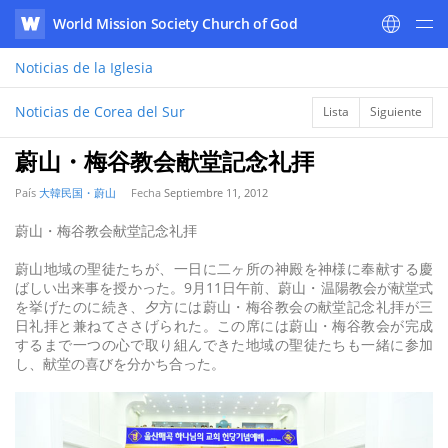
World Mission Society Church of God
WATV
Noticias
de la Iglesia
Noticias de Corea del Sur
Lista
Siguiente
蔚山・梅谷教会献堂記念礼拝
País
大韓民国・蔚山
Fecha
Septiembre 11, 2012
蔚山・梅谷教会献堂記念礼拝
蔚山地域の聖徒たちが、一日に二ヶ所の神殿を神様に奉献する慶
ばしい出来事を授かった。9月11日午前、蔚山・温陽教会が献堂式
を挙げたのに続き、夕方には蔚山・梅谷教会の献堂記念礼拝が三
日礼拝と兼ねてささげられた。この席には蔚山・梅谷教会が完成
するまで一つの心で取り組んできた地域の聖徒たちも一緒に参加
し、献堂の喜びを分かち合った。