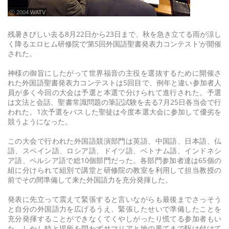
ⓒ 2004 WATV
残暑きびしい去る8月22日から23日まで、秋を急き立てる雨が涼し
く降るエロヒム研修院で‘第5回外国語聖書発表力コンテスト’が開催
された。
神様の御旨にしたがって世界福音の主役を選抜するために開催さ
れた外国語聖書発表力コンテストは5回目で、例年と違い参加者人
員が多く今回の大会は予選と本選で分けられて進行された。予選
は文法と会話、聖書常識問題の筆記試験を去る7月25日各当会で行
われた。1次予選をパスした聖徒は今度本選大会に参加して優劣を
競うようになった。
この大会で行われた外国語競演部門は英語、中国語、日本語、仏
語、スペイン語、ロシア語、ドイツ語、ベトナム語、インドネシ
ア語、ペルシア語で総10個部門だった。各部門参加者達は65個の
組に分けられて組別で講堂と研修院の教室を利用して担当教授の
前でその間準備して来た外国語力を充分発揮した。
発表に先立って震えて緊張すると言いながらも最後までさっそう
と自分の外国語力を広げるうえ、緊張したせいで準備したことを
充分発揮することができなくてくやしがったり慌てる参加者もい
た。しかし時と場所を問わずサマリアと地の果てまで駆け付けて