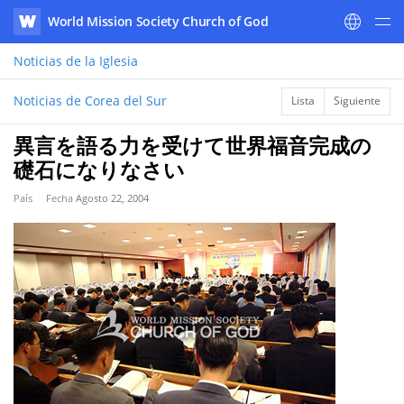
World Mission Society Church of God
WATV
Noticias
de la Iglesia
Noticias de Corea del Sur
Lista
Siguiente
異言を語る力を受けて世界福音完成の
礎石になりなさい
País
Fecha
Agosto 22, 2004