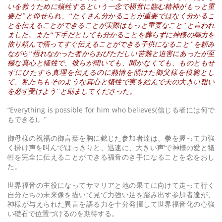
いを救うために犠牲するという一念で福音に臨む精神がもっと重
要だ”と仰せられ、“たくさん分かることが重要ではなく分かるこ
とを伝えることができることが実際はもっと重要なこと”と言われ
ました。また“下手だとしても分かることを葬らずに神様の御力を
依り頼んで悟ってすぐ伝えることができる子供になること”を頼み
ながら“悟れなかった者からおびただしい苦難と迫害にあったが至
極な真心と犠牲で、彼らが聞いても、聞かなくても、ものともせ
ずにひたすら真理を伝えるのに熱情を傾けた御父様を模範とし
て、私たちもそのような真心と犠牲で実を結んで天の大きい報い
を必ず受けよう”と励ましてくださった。
“Everything is possible for him who believes(信じる者には何で
もできる)。”
御母様の祝福の御言葉を胸に銘じた参加者達は、拳を握って力強
く掛け声を叫んで‘はっきりと、迅速に、大きい声’で神様の愛と犠
牲を完全に伝えることができる福音のき手になることを念をおし
た。
世界福音の主役になってサマリアと地の果てに向けて走って行く
自分たちの未来像を描いて見て力強い足を踏み出す参加者達が、
神様が与えられた異言を語る力を十分発揮して世界福音化の心強
い礎石で位置づけるのを期待する。