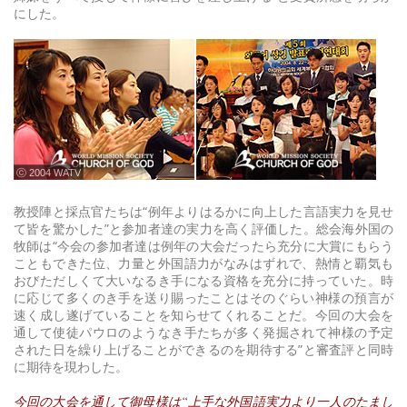
にした。
ⓒ 2004 WATV
教授陣と採点官たちは“例年よりはるかに向上した言語実力を見せ
て皆を驚かした”と参加者達の実力を高く評価した。総会海外国の
牧師は“今会の参加者達は例年の大会だったら充分に大賞にもらう
こともできた位、力量と外国語力がなみはずれで、熱情と覇気も
おびただしくて大いなるき手になる資格を充分に持っていた。時
に応じて多くのき手を送り賜ったことはそのぐらい神様の預言が
速く成し遂げていることを知らせてくれることだ。今回の大会を
通して使徒パウロのようなき手たちが多く発掘されて神様の予定
された日を繰り上げることができるのを期待する”と審査評と同時
に期待を現わした。
今回の大会を通して御母様は“上手な外国語実力より一人のたまし