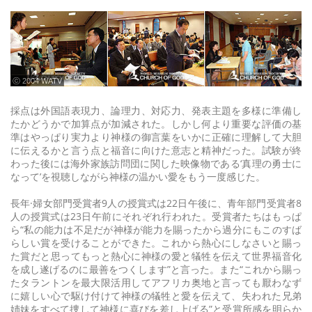
ⓒ 2004 WATV
採点は外国語表現力、論理力、対応力、発表主題を多様に準備し
たかどうかで加算点が加減された。しかし何より重要な評価の基
準はやっぱり実力より神様の御言葉をいかに正確に理解して大胆
に伝えるかと言う点と福音に向けた意志と精神だった。試験が終
わった後には海外家族訪問団に関した映像物である‘真理の勇士に
なって’を視聴しながら神様の温かい愛をもう一度感じた。
長年·婦女部門受賞者9人の授賞式は22日午後に、青年部門受賞者8
人の授賞式は23日午前にそれぞれ行われた。受賞者たちはもっぱ
ら“私の能力は不足だが神様が能力を賜ったから過分にもこのすば
らしい賞を受けることができた。これから熱心にしなさいと賜っ
た賞だと思ってもっと熱心に神様の愛と犠牲を伝えて世界福音化
を成し遂げるのに最善をつくします”と言った。また“これから賜っ
たタラントンを最大限活用してアフリカ奥地と言っても厭わなず
に嬉しい心で駆け付けて神様の犠牲と愛を伝えて、失われた兄弟
姉妹をすべて捜して神様に喜びを差し上げる”と受賞所感を明らか