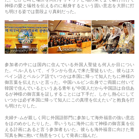
神様の愛と犠牲を伝えるのに献身するという固い意志を大胆に打
ち明ける姿では普段より真剣だった。
ⓒ 2004 WATV
参加者の中には国内に住んでいる外国人聖徒も何人か目につい
た。ペル-人もいて、イランから住んで来た聖徒もいた。彼らはス
ペイン語とペルシア語でいつかは本国に帰って知人たちに神様の
御言葉を伝えたいと言った。中国ハルビン出身でご両親に付いて
韓国で住んでいるというある青年も“中国人だから中国語は自信あ
るが神様の御言葉を証しすることには下手だ。しかし熱心にして
いつかは必ず本国に帰って知人にこの真理を伝えたい”と抱負を打
ち明けたりした。
夫婦チ-ムが親しく同じ外国語部門に参加して海外福音の強い意志
をほのめかしたりした。早いうちに海外に出て神様の御言葉を伝
える計画にあると言う参加者もいた。彼らも海外福音に向けた青
写真を胸に抱いて熱意をつくして発表に臨んだ。