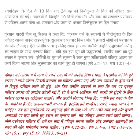
स्वर्गारोहण के दिन के 10 दिन बाद 24 मई को पिन्तेकुस्त के दिन की पवित्र सभा
आयोजित की गई। सदस्यों ने जिन्होंने 10 दिनों तक भोर और शाम को लगातार परमेश्वर
से पवित्र आत्मा मांगा था, उल्लास और उमंग से भरकर पिन्तेकुस्त का दिन मनाया।
प्रधान पादरी किम जू चिअल ने कहा कि, “प्रथम चर्च के सदस्यों ने पिन्तेकुस्त के दिन
पवित्र आत्मा पाकर साहसपूर्वक सुसमाचार प्रचार किया और वे हजारों लोगों को पश्चाताप
की ओर ले आए। ऐसी आशीष पाना इसलिए संभव हो सका क्योकि उन्होंने उद्धारकर्ता मसीह
का साहस के साथ प्रचार किया। यदि हम इस युग की उद्धारकर्ता, स्वर्गीय माता का पूरे
संसार में प्रचार करें, प्रेरितों के युग की तुलना में सात गुणा शक्तिशाली पवित्र आत्मा का
कार्य किया जाएगा और सुसमाचार का कार्य पूरा हो जाएगा।(प्रे 2:1–47; यश 10:1–4)
दोपहर की आराधना में माता ने स्वयं सदस्यों को उपदेश दिया। माता ने प्रार्थना की कि पूरे
संसार में सभी संतान पिछली बरसात का पवित्र आत्मा पाएं और उस सामर्थ्य के द्वारा स्वर्ग
से बिछुड़े परिवार वालों को ढूंढ़ें, और फिर उन्होंने सदस्यों से कहा कि उन पर प्रचुर
पवित्र आत्मा की आशीष उंडेली गई है, तो वे अपने आत्मिक भाई–बहनों को ढूंढ़ने के लिए
पवित्र आत्मा का आंदोलन चलाएं। और उन्होंने निवेदन किया कि, “चूंकि हम स्वर्ग के देश
के नागरिका हैं और राज–पदधारी याजक हैं, इसलिए हमें शब्दों पर सबसे ज्यादा ध्यान देना
चाहिए। जब हम सुननेवालों पर अनुग्रह होने के लिए भले और अच्छे शब्द कहें और दूसरी
आत्माओं पर दया करते हुए वचन का प्रचार करें, तब पवित्र आत्मा स्वयं कार्य करेगा।
जैसे परमेश्वर पवित्र हैं, हमें हर बात में पवित्र बनना चाहिए और असंख्य आत्माओं का
स्वर्ग की ओर मार्गदर्शन करना चाहिए।”(इफ 4:22–29; इफ 5:4–8; 1पत 1:14–16;
नीत 15:1; इब्र 15:19; फिलि 3:19–21)