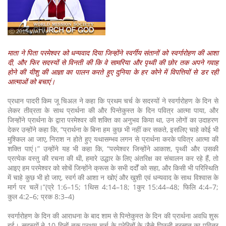
ⓒ 2015 WATV
माता ने पिता परमेश्वर को धन्यवाद दिया जिन्होंने स्वर्गीय संतानों को स्वर्गारोहण की आशा
दी, और फिर सदस्यों से विनती की कि वे सामरिया और पृथ्वी की छोर तक अपने गवाह
होने की यीशु की आज्ञा का पालन करते हुए दुनिया के हर कोने में विपत्तियों से डर रही
आत्माओं को बचाएं।
प्रधान पादरी किम जू चिअल ने कहा कि प्रथम चर्च के सदस्यों ने स्वर्गारोहण के दिन से
लेकर तीव्रता के साथ प्रार्थना की और पिन्तेकुस्त के दिन पवित्र आत्मा पाया, और
जिन्होंने प्रार्थना के द्वारा परमेश्वर की शक्ति का अनुभव किया था, उन लोगों का उदाहरण
देकर उन्होंने कहा कि, “प्रार्थना के बिना हम कुछ भी नहीं कर सकते, इसलिए चाहे कोई भी
मुश्किल आ जाए, निराश न होते हुए यथासम्भव लगन से प्रार्थना करके पवित्र आत्मा की
शक्ति पाएं।” उन्होंने यह भी कहा कि, “परमेश्वर जिन्होंने आकाश, पृथ्वी और उसकी
प्रत्येक वस्तु की रचना की थी, हमारे उद्धार के लिए अंतरिक्ष का संचालन कर रहे हैं, तो
आइए हम परमेश्वर को सोचें जिन्होंने क्रूस के सभी दर्दों को सहा, और किसी भी परिस्थिति
में चाहे कुछ भी हो जाए, स्वर्ग की आशा न खोएं और खुशी एवं धन्यवाद के साथ विश्वास के
मार्ग पर चलें।”(प्रे 1:6–15; 1थिस 4:14–18; 1कुर 15:44–48; फिलि 4:4–7;
कुल 4:2–6; प्रक 8:3–4)
स्वर्गारोहण के दिन की आराधना के बाद शाम से पिन्तेकुस्त के दिन की प्रार्थना अवधि शुरू
हुई। सदस्यों ने 10 दिनों तक प्रथम चर्च के प्रेरितों के जैसे पिछली बरसात का पवित्र