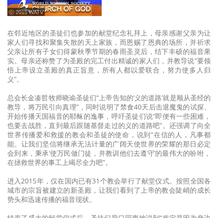
ⓒ 2015 WATV
在邻近地区的圣徒们也参加的献堂纪念礼拜上，母亲感谢父亲为让
家人们寻找和聚集失散的天上家族，而恩赐了恩典的场所，并祈求
父亲让所有子女们得蒙秋季节期的春雨圣灵后，结下丰硕的福音果
实。母亲还称赞了为圣殿的完工付出精诚的家人们，并教导说“要领
悟上帝设立圣殿的真正旨意，所有人都以爱联合，努力使多人归
义”。
总会长金凑哲牧师晓谕圣徒们“上帝告知的‘义的道路’就是顺从圣经的
教导，将万民引向真理”，同时说明了禁食40天后击退魔鬼的试探、
开始传播天国福音的耶稣的逸事，呼吁圣徒们说“即便有一些困难，
也要去战胜，直到最后跟随基督走过的义的道路吧”。还强调了向全
世界传播爱和救援的教会和圣徒的使命，说到“在信的人，凡事都
能。让我们坚信将继承无法计量的广阔天使世界的荣耀的那日必定
会到来，秉承‘使万民做门徒，并教训他们去遵守’的最伟大的吩咐，
在拯救世界的事工上竭尽全力吧”。
进入2015年，仅在国内已有31个教会举行了献堂仪式。按照全国各
城市的宗旨被建立的新圣殿，让我们看到了上帝的教会陡峭的成长
势头和迅速传播的福音现状。
结束了盛大的献堂仪式后，圣徒们异口同声地说到“肯定是因为身边