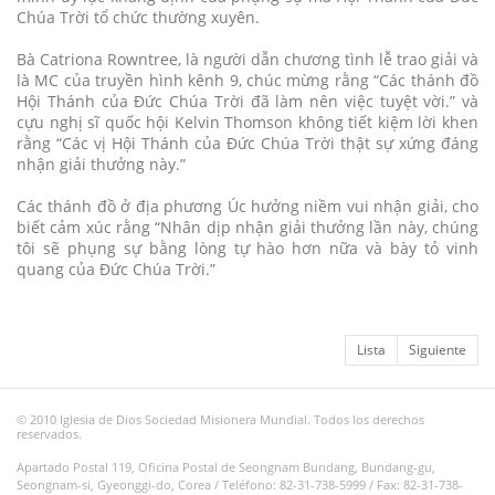
Chúa Trời tổ chức thường xuyên.
Bà Catriona Rowntree, là người dẫn chương tình lễ trao giải và
là MC của truyền hình kênh 9, chúc mừng rằng “Các thánh đồ
Hội Thánh của Đức Chúa Trời đã làm nên việc tuyệt vời.” và
cựu nghị sĩ quốc hội Kelvin Thomson không tiết kiệm lời khen
rằng “Các vị Hội Thánh của Đức Chúa Trời thật sự xứng đáng
nhận giải thưởng này.”
Các thánh đồ ở địa phương Úc hưởng niềm vui nhận giải, cho
biết cảm xúc rằng “Nhân dịp nhận giải thưởng lần này, chúng
tôi sẽ phụng sự bằng lòng tự hào hơn nữa và bày tỏ vinh
quang của Đức Chúa Trời.”
Lista
Siguiente
© 2010 Iglesia de Dios Sociedad Misionera Mundial. Todos los derechos
reservados.
Apartado Postal 119, Oficina Postal de Seongnam Bundang, Bundang-gu,
Seongnam-si, Gyeonggi-do, Corea / Teléfono: 82-31-738-5999 / Fax: 82-31-738-