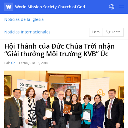
World Mission Society Church of God
WATV
Noticias
de la Iglesia
Noticias Internacionales
Lista
Siguiente
Hội Thánh của Đức Chúa Trời nhận
“Giải thưởng Môi trường KVB” Úc
País
Úc
Fecha
Julio 15, 2016