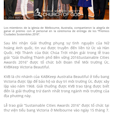
ⓒ 2016 WATV
Los miembros de la iglesia de Melbourne, Australia, compartieron la alegría de
ganar el premio con el personal en la ceremonia de entrega de los “Premios
Ciudades Sostenibles 2016”.
Sau khi nhận Giải thưởng phụng sự tình nguyện của Nữ
hoàng Anh quốc, tin vui được truyền đến liền từ Úc và Hàn
Quốc. Hội Thánh của Đức Chúa Trời nhận giải trong lễ trao
giải “Giải thưởng Thành phố Bền vững 2016Sustainable Cities
Awards 2016” được tổ chức bởi Đoàn thể Môi trường Úc,
KVBKeep Victoria Beautiful.
KVB là chi nhánh của KABKeep Australia Beautiful ở tiểu bang
Victoria được lập để bảo hộ và duy trì môi trường Úc, được xây
lập vào năm 1968. Giải thưởng được KVB trao tặng được biết
đến là giải thưởng trứ danh nhất trong ngành môi trường của
địa phương này.
Lễ trao giải “Sustainable Cities Awards 2016” được tổ chức tại
thư viện tiểu bang Victoria ở Melbourne vào ngày 15 tháng 7.