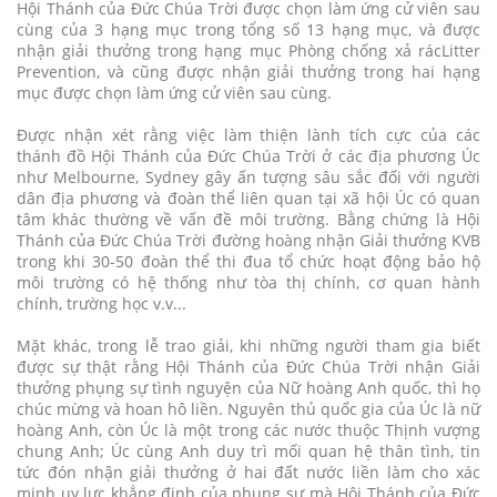
Hội Thánh của Đức Chúa Trời được chọn làm ứng cử viên sau
cùng của 3 hạng mục trong tổng số 13 hạng mục, và được
nhận giải thưởng trong hạng mục Phòng chống xả rácLitter
Prevention, và cũng được nhận giải thưởng trong hai hạng
mục được chọn làm ứng cử viên sau cùng.
Được nhận xét rằng việc làm thiện lành tích cực của các
thánh đồ Hội Thánh của Đức Chúa Trời ở các địa phương Úc
như Melbourne, Sydney gây ấn tượng sâu sắc đối với người
dân địa phương và đoàn thể liên quan tại xã hội Úc có quan
tâm khác thường về vấn đề môi trường. Bằng chứng là Hội
Thánh của Đức Chúa Trời đường hoàng nhận Giải thưởng KVB
trong khi 30-50 đoàn thể thi đua tổ chức hoạt động bảo hộ
môi trường có hệ thống như tòa thị chính, cơ quan hành
chính, trường học v.v...
Mặt khác, trong lễ trao giải, khi những người tham gia biết
được sự thật rằng Hội Thánh của Đức Chúa Trời nhận Giải
thưởng phụng sự tình nguyện của Nữ hoàng Anh quốc, thì họ
chúc mừng và hoan hô liền. Nguyên thủ quốc gia của Úc là nữ
hoàng Anh, còn Úc là một trong các nước thuộc Thịnh vượng
chung Anh; Úc cùng Anh duy trì mối quan hệ thân tình, tin
tức đón nhận giải thưởng ở hai đất nước liền làm cho xác
minh uy lực khẳng định của phụng sự mà Hội Thánh của Đức