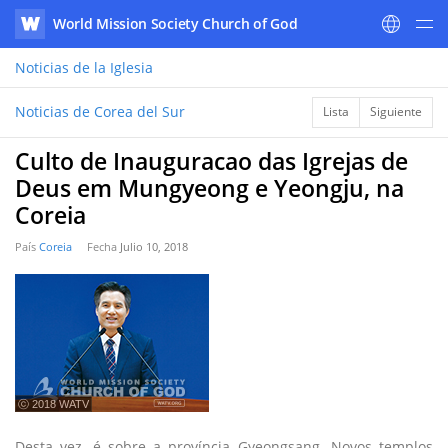
World Mission Society Church of God
WATV
Noticias
de la Iglesia
Noticias de Corea del Sur
Lista
Siguiente
Culto de Inauguracao das Igrejas de
Deus em Mungyeong e Yeongju, na
Coreia
País
Coreia
Fecha
Julio 10, 2018
ⓒ 2018 WATV
Desta vez, é sobre a província Gyeongsang. Novos templos