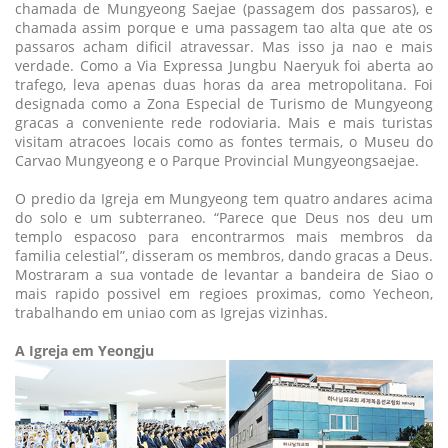
chamada de Mungyeong Saejae (passagem dos passaros), e
chamada assim porque e uma passagem tao alta que ate os
passaros acham dificil atravessar. Mas isso ja nao e mais
verdade. Como a Via Expressa Jungbu Naeryuk foi aberta ao
trafego, leva apenas duas horas da area metropolitana. Foi
designada como a Zona Especial de Turismo de Mungyeong
gracas a conveniente rede rodoviaria. Mais e mais turistas
visitam atracoes locais como as fontes termais, o Museu do
Carvao Mungyeong e o Parque Provincial Mungyeongsaejae.
O predio da Igreja em Mungyeong tem quatro andares acima
do solo e um subterraneo. “Parece que Deus nos deu um
templo espacoso para encontrarmos mais membros da
familia celestial”, disseram os membros, dando gracas a Deus.
Mostraram a sua vontade de levantar a bandeira de Siao o
mais rapido possivel em regioes proximas, como Yecheon,
trabalhando em uniao com as Igrejas vizinhas.
A Igreja em Yeongju