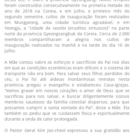
foram construídos consecutivamente na primeira metade do
ano de 2018 na Coreia, e em julho, o primeiro mês do
segundo semestre, cultos de inauguração foram realizados
em Mungyeong, uma cidade turística agradável, e em
Yeongju, a “cidade de seonbi (eruditos virtuosos)” na parte
norte da província Gyeongsangbuk da Coreia. Cerca de 2.000
membros compartilharam a alegria nos cultos de
inauguração realizados na manhã e na tarde do dia 10 de
julho.
A Mãe contou sobre os esforços e sacrifícios do Pai nos dias
em que as condições econômicas eram difíceis e o sistema de
transporte não era bom. Para salvar seus filhos perdidos do
céu, o Pai foi até aldeias montanhosas remotas nesta
província, pregou o evangelho e estabeleceu Casa-Igrejas.
“Vamos gravar em nossos corações o amor de Deus que se
sacrificou para nos salvar, e buscar diligentemente nossos
membros saudosos da família celestial dispersos, para que
possamos cumprir a santa vontade do Pai”, disse a Mãe. Ela
também os pediu que se cuidassem fisica e espiritualmente
durante a onda de calor prolongada.
O Pastor Geral Kim Joo-cheol expressou a sua gratidão aos