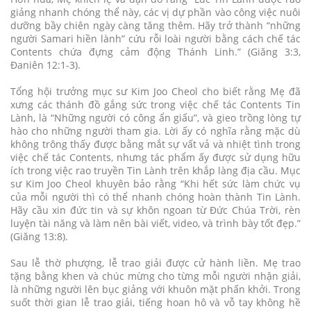
giảng nhanh chóng thể này, các vị dự phần vào công việc nuôi
dưỡng bầy chiên ngày càng tăng thêm. Hãy trở thành “những
người Samari hiền lành” cứu rỗi loài người bằng cách chế tác
Contents chứa đựng cảm động Thánh Linh.” (Giăng 3:3,
Đaniên 12:1-3).
Tổng hội trưởng mục sư Kim Joo Cheol cho biết rằng Mẹ đã
xưng các thánh đồ gắng sức trong việc chế tác Contents Tin
Lành, là “Những người có công ẩn giấu”, và gieo trồng lòng tự
hào cho những người tham gia. Lời ấy có nghĩa rằng mặc dù
không trông thấy được bằng mắt sự vất vả và nhiệt tình trong
việc chế tác Contents, nhưng tác phẩm ấy được sử dụng hữu
ích trong việc rao truyền Tin Lành trên khắp làng địa cầu. Mục
sư Kim Joo Cheol khuyên bảo rằng “Khi hết sức làm chức vụ
của mỗi người thì có thể nhanh chóng hoàn thành Tin Lành.
Hãy cầu xin đức tin và sự khôn ngoan từ Đức Chúa Trời, rèn
luyện tài năng và làm nên bài viết, video, và trình bày tốt đẹp.”
(Giăng 13:8).
Sau lễ thờ phượng, lễ trao giải được cử hành liền. Mẹ trao
tặng bằng khen và chúc mừng cho từng mỗi người nhận giải,
là những người lên bục giảng với khuôn mặt phấn khởi. Trong
suốt thời gian lễ trao giải, tiếng hoan hô và vỗ tay không hề