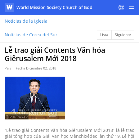
World Mission Society Church of God
WATV
Noticias
de la Iglesia
Noticias de Corea del Sur
Lista
Siguiente
Lễ trao giải Contents Văn hóa
Giêrusalem Mới 2018
País
Fecha
Diciembre 02, 2018
ⓒ 2018 WATV
“Lễ trao giải Contents Văn hóa Giêrusalem Mới 2018” là lễ trao
giải tổng hợp của Giải Văn học Mênchixêđéc lần thứ 19, Lễ hội