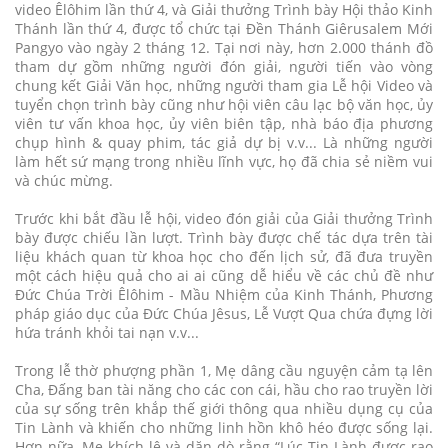
video Êlôhim lần thứ 4, và Giải thưởng Trình bày Hội thảo Kinh
Thánh lần thứ 4, được tổ chức tại Đền Thánh Giêrusalem Mới
Pangyo vào ngày 2 tháng 12. Tại nơi này, hơn 2.000 thánh đồ
tham dự gồm những người đón giải, người tiến vào vòng
chung kết Giải Văn học, những người tham gia Lễ hội Video và
tuyển chọn trình bày cũng như hội viên câu lạc bộ văn học, ủy
viên tư vấn khoa học, ủy viên biên tập, nhà báo địa phương
chụp hình & quay phim, tác giả dự bị v.v... Là những người
làm hết sứ mạng trong nhiều lĩnh vực, họ đã chia sẻ niềm vui
và chúc mừng.
Trước khi bắt đầu lễ hội, video đón giải của Giải thưởng Trình
bày được chiếu lần lượt. Trình bày được chế tác dựa trên tài
liệu khách quan từ khoa học cho đến lịch sử, đã đưa truyền
một cách hiệu quả cho ai ai cũng dễ hiểu về các chủ đề như
Đức Chúa Trời Êlôhim - Mầu Nhiệm của Kinh Thánh, Phương
pháp giáo dục của Đức Chúa Jêsus, Lễ Vượt Qua chứa đựng lời
hứa tránh khỏi tai nạn v.v...
Trong lễ thờ phượng phần 1, Mẹ dâng cầu nguyện cảm tạ lên
Cha, Đấng ban tài năng cho các con cái, hầu cho rao truyền lời
của sự sống trên khắp thế giới thông qua nhiều dụng cụ của
Tin Lành và khiến cho những linh hồn khô héo được sống lại.
Hơn nữa, Mẹ khích lệ và dặn dò rằng “Lúc Tin Lành được rao