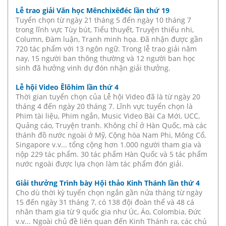
Lễ trao giải Văn học Mênchixêđéc lần thứ 19
Tuyển chọn từ ngày 21 tháng 5 đến ngày 10 tháng 7
trong lĩnh vực Tùy bút, Tiểu thuyết, Truyện thiếu nhi,
Column, Đàm luận, Tranh minh họa. Đã nhận được gần
720 tác phẩm với 13 ngôn ngữ. Trong lễ trao giải năm
nay, 15 người ban thông thường và 12 người ban học
sinh đã hưởng vinh dự đón nhận giải thưởng.
Lễ hội Video Êlôhim lần thứ 4
Thời gian tuyển chọn của Lễ hội Video đã là từ ngày 20
tháng 4 đến ngày 20 tháng 7. Lĩnh vực tuyển chọn là
Phim tài liệu, Phim ngắn, Music Video Bài Ca Mới, UCC,
Quảng cáo, Truyện tranh. Không chỉ ở Hàn Quốc, mà các
thánh đồ nước ngoài ở Mỹ, Cộng hòa Nam Phi, Mông Cổ,
Singapore v.v... tổng cộng hơn 1.000 người tham gia và
nộp 229 tác phẩm. 30 tác phẩm Hàn Quốc và 5 tác phẩm
nước ngoài được lựa chọn làm tác phẩm đón giải.
Giải thưởng Trình bày Hội thảo Kinh Thánh lần thứ 4
Cho dù thời kỳ tuyển chọn ngắn gần nửa tháng từ ngày
15 đến ngày 31 tháng 7, có 138 đội đoàn thể và 48 cá
nhân tham gia từ 9 quốc gia như Úc, Áo, Colombia, Đức
v.v... Ngoài chủ đề liên quan đến Kinh Thánh ra, các chủ