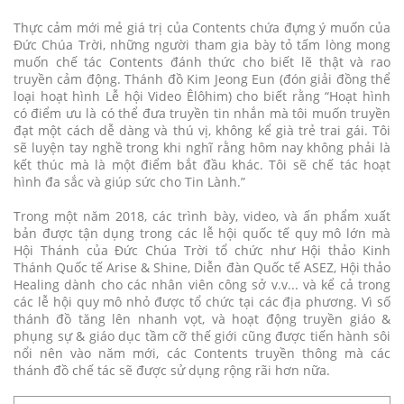
Thực cảm mới mẻ giá trị của Contents chứa đựng ý muốn của
Đức Chúa Trời, những người tham gia bày tỏ tấm lòng mong
muốn chế tác Contents đánh thức cho biết lẽ thật và rao
truyền cảm động. Thánh đồ Kim Jeong Eun (đón giải đồng thể
loại hoạt hình Lễ hội Video Êlôhim) cho biết rằng “Hoạt hình
có điểm ưu là có thể đưa truyền tin nhắn mà tôi muốn truyền
đạt một cách dễ dàng và thú vị, không kể già trẻ trai gái. Tôi
sẽ luyện tay nghề trong khi nghĩ rằng hôm nay không phải là
kết thúc mà là một điểm bắt đầu khác. Tôi sẽ chế tác hoạt
hình đa sắc và giúp sức cho Tin Lành.”
Trong một năm 2018, các trình bày, video, và ấn phẩm xuất
bản được tận dụng trong các lễ hội quốc tế quy mô lớn mà
Hội Thánh của Đức Chúa Trời tổ chức như Hội thảo Kinh
Thánh Quốc tế Arise & Shine, Diễn đàn Quốc tế ASEZ, Hội thảo
Healing dành cho các nhân viên công sở v.v... và kể cả trong
các lễ hội quy mô nhỏ được tổ chức tại các địa phương. Vì số
thánh đồ tăng lên nhanh vọt, và hoạt động truyền giáo &
phụng sự & giáo dục tầm cỡ thế giới cũng được tiến hành sôi
nổi nên vào năm mới, các Contents truyền thông mà các
thánh đồ chế tác sẽ được sử dụng rộng rãi hơn nữa.