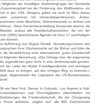
 Mitglieder der freiwilligen Studentengruppe der Gemeinde
 »Zusammenarbeit bei der Förderung des Weltfriedens« ein
York in den USA. Übrigens gaben sie auch im März dieses
ten zusammen mit Universitätsprofessoren, Ärzten,
bewohnern einen Beschluss, Verbrechensrate zu senken und
zuführen. Diese Konzertveranstaltung bezweckte ebenso die
itarbeit, sodass alle Gesellschaftsschichten, die von der
onen (UNO) beschlossene Agenda mit ihren 17 nachhaltigen
-zen können.
 Aufführung trat Regina Rinaldi, Verwaltungsrichterin des
ssprechen ihrer Glückwünsche auf die Bühne und lobte die
 die Verwirklichung einer lebenswerten, guten Gesellschaft
n mit folgender Bemerkung: »Das Gehege bzw. die sogenannte
 die Jugendlichen ganz leicht in eine Verbrecherwelt geraten.
 mit der Liebe der Mutter Freiwilligendienste und vermögen
Welt dazu zu bringen, auf den richtigen Weg zu kommen.«
egh, Abgeordneter der Legislative des US-Bundesstaates
brief.
A wie New York, Denver in Colorado, Los Angeles in Kali-
umentalistInnen und Chormitgliedern übermittelten mit
 Darbietungen die Friedensbotschaft. Als der Chorgesang
ie Krone aufsetzte, zeigten sich alle 800 ZuhörerInnen