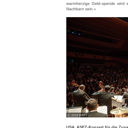
warmherzige Geld-spende wird ei
Nachbarn sein.«
ⓒ 2019 WATV
USA, ASEZ-Konzert für die Zus