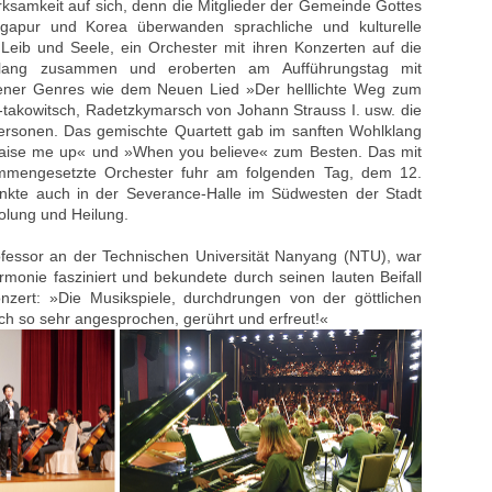
ksamkeit auf sich, denn die Mitglieder der Gemeinde Gottes
ngapur und Korea überwanden sprachliche und kulturelle
n Leib und Seele, ein Orchester mit ihren Konzerten auf die
lang zusammen und eroberten am Aufführungstag mit
ener Genres wie dem Neuen Lied »Der helllichte Weg zum
takowitsch, Radetzkymarsch von Johann Strauss I. usw. die
ersonen. Das gemischte Quartett gab im sanften Wohlklang
raise me up« und »When you believe« zum Besten. Das mit
mmengesetzte Orchester fuhr am folgenden Tag, dem 12.
nkte auch in der Severance-Halle im Südwesten der Stadt
olung und Heilung.
ofessor an der Technischen Universität Nanyang (NTU), war
monie fasziniert und bekundete durch seinen lauten Beifall
nzert: »Die Musikspiele, durchdrungen von der göttlichen
ch so sehr angesprochen, gerührt und erfreut!«