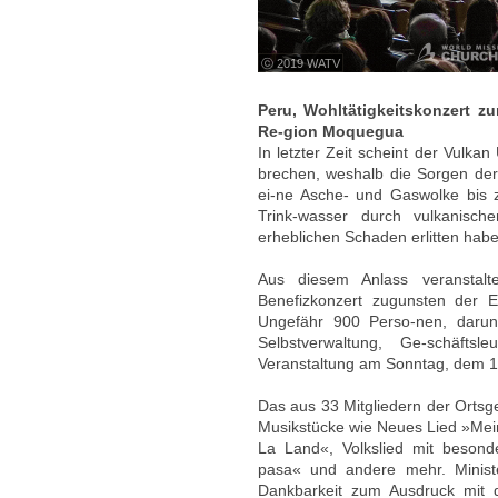
ⓒ 2019 WATV
Peru, Wohltätigkeitskonzert z
Re-gion Moquegua
In letzter Zeit scheint der Vul
brechen, weshalb die Sorgen der
ei-ne Asche- und Gaswolke bis 
Trink-wasser durch vulkanisch
erheblichen Schaden erlitten habe
Aus diesem Anlass veranstal
Benefizkonzert zugunsten der 
Ungefähr 900 Perso-nen, darun
Selbstverwaltung, Ge-schäftsl
Veranstaltung am Sonntag, dem 1
Das aus 33 Mitgliedern der Ortsg
Musikstücke wie Neues Lied »Mei
La Land«, Volkslied mit besonde
pasa« und andere mehr. Ministe
Dankbarkeit zum Ausdruck mit 