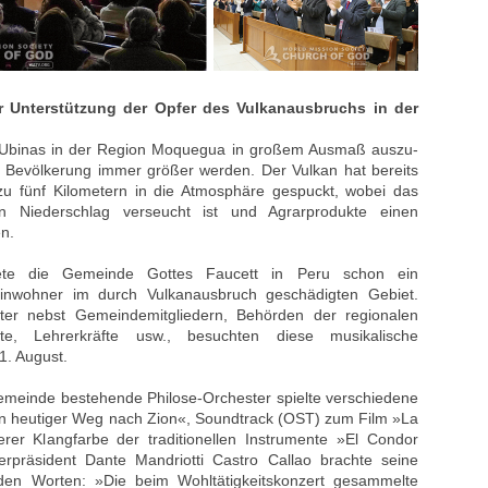
ur Unterstützung der Opfer des Vulkanausbruchs in der
kan Ubinas in der Region Moquegua in großem Ausmaß auszu-
 Bevölkerung immer größer werden. Der Vulkan hat bereits
zu fünf Kilometern in die Atmosphäre gespuckt, wobei das
en Niederschlag verseucht ist und Agrarprodukte einen
n.
tete die Gemeinde Gottes Faucett in Peru schon ein
Einwohner im durch Vulkanausbruch geschädigten Gebiet.
ter nebst Gemeindemitgliedern, Behörden der regionalen
eute, Lehrerkräfte usw., besuchten diese musikalische
1. August.
emeinde bestehende Philose-Orchester spielte verschiedene
n heutiger Weg nach Zion«, Soundtrack (OST) zum Film »La
rer Klangfarbe der traditionellen Instrumente »El Condor
rpräsident Dante Mandriotti Castro Callao brachte seine
den Worten: »Die beim Wohltätigkeitskonzert gesammelte