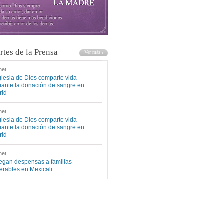
rtes de la Prensa
net
glesia de Dios comparte vida
ante la donación de sangre en
rid
net
glesia de Dios comparte vida
ante la donación de sangre en
rid
net
egan despensas a familias
erables en Mexicali