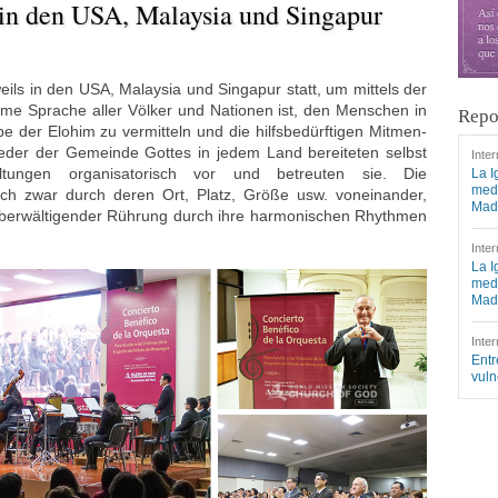
 in den USA, Malaysia und Singapur
eils in den USA, Malaysia und Singapur statt, um mittels der
ame Sprache aller Völker und Nationen ist, den Menschen in
Repo
e der Elohim zu vermitteln und die hilfsbedürftigen Mitmen-
ieder der Gemeinde Gottes in jedem Land bereiteten selbst
Inter
altungen organisatorisch vor und betreuten sie. Die
La I
medi
ich zwar durch deren Ort, Platz, Größe usw. voneinander,
Mad
 überwältigender Rührung durch ihre harmonischen Rhythmen
Inter
La I
medi
Mad
Inter
Entr
vuln