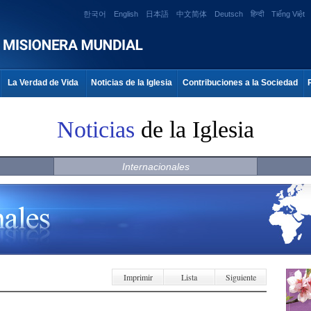
한국어
English
日本語
中文简体
Deutsch
हिन्दी
Tiếng Việt
La Verdad de Vida
Noticias de la Iglesia
Contribuciones a la Sociedad
Noticias
de la Iglesia
Internacionales
Imprimir
Lista
Siguiente