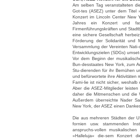
Am selben Tag veranstalteten die
Got-tes (ASEZ) unter dem Titel
Konzert im Lincoln Center New 
Jahres ein Konzert und fass
Firmenführungskräften und Stadt
eine sichere Gesellschaft herbei
Förderung der Solidarität und M
Versammlung der Vereinten Nati-
Entwicklungszielen (SDGs) umset
Vor dem Beginn der musikalischen
Bun-desstaates New York, zum Au
Stu-dierenden für ihr Bemühen um
und befürwortete ihre Aktivitäte
Fami-lie ist nicht sicher, weshalb
Aber die ASEZ-Mitglieder leisten
daher die Mitmenschen und die 
Außerdem überreichte Nader Say
New York, der ASEZ einen Dankes
Die aus mehreren Städten der US
fornien usw. stammenden Instr
anspruchs-vollen musikalischen
»Halleluja« die-sem Konzert d