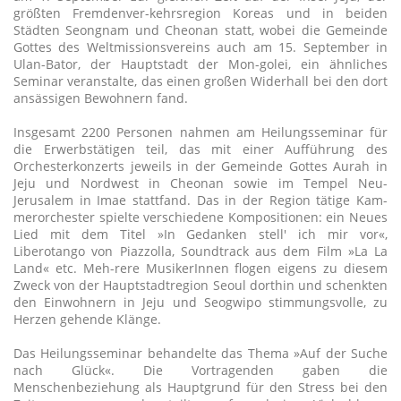
größten Fremdenver-kehrsregion Koreas und in beiden
Städten Seongnam und Cheonan statt, wobei die Gemeinde
Gottes des Weltmissionsvereins auch am 15. September in
Ulan-Bator, der Hauptstadt der Mon-golei, ein ähnliches
Seminar veranstalte, das einen großen Widerhall bei den dort
ansässigen Bewohnern fand.
Insgesamt 2200 Personen nahmen am Heilungsseminar für
die Erwerbstätigen teil, das mit einer Aufführung des
Orchesterkonzerts jeweils in der Gemeinde Gottes Aurah in
Jeju und Nordwest in Cheonan sowie im Tempel Neu-
Jerusalem in Imae stattfand. Das in der Region tätige Kam-
merorchester spielte verschiedene Kompositionen: ein Neues
Lied mit dem Titel »In Gedanken stell' ich mir vor«,
Liberotango von Piazzolla, Soundtrack aus dem Film »La La
Land« etc. Meh-rere MusikerInnen flogen eigens zu diesem
Zweck von der Hauptstadtregion Seoul dorthin und schenkten
den Einwohnern in Jeju und Seogwipo stimmungsvolle, zu
Herzen gehende Klänge.
Das Heilungsseminar behandelte das Thema »Auf der Suche
nach Glück«. Die Vortragenden gaben die
Menschenbeziehung als Hauptgrund für den Stress bei den