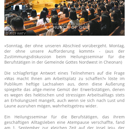
ⓒ 2019 WATV
»Sonntag, der ohne unseren Abschied vorübergeht. Montag,
der ohne unsere Aufforderung kommt« - (aus der
Zustimmungsdiskussion beim Heilungsseminar für die
Berufstätigen in der Gemeinde Gottes Nordwest in Cheonan)
Die schlagfertige Antwort eines Teilnehmers auf die Frage
»Was macht Ihnen am Arbeitsplatz zu schaffen?« löste im
Publikum heftige Lachsalven aus, denn diese Äußerung
spiegelte das allge-meine Gemüt der Erwerbstätigen, denen
es wegen des hektischen und stressigen Arbeitsalltags stets
an Erholungszeit mangelt, auch wenn sie sich nach Lust und
Laune ausruhen mögen, wahrheitsgetreu wider.
Ein Heilungsseminar für die Berufstätigen, das ihrem
geschäftigen Alltagsleben eine Atempause verschaffte, fand
am 1. September zur gleichen Zeit auf der Insel Jeju, der