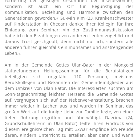
Förderung der geistigen Gesundheit der Inselbewohner,
sondern ist auch ein Ort für Begünstigung der
Kommunikation, Beziehung und Harmonie zwischen den
Generationen geworden.« Su-Min Kim (23, Krankenschwester
auf Kinderstation in Cheoan) dankte ihrer Kollegin für ihre
Einladung zum Seminar: »In der Zustimmungsdiskussion
habe ich den Erzählungen von anderen Leuten zugehört und
daraus Trost geschgöpft, denn nicht nur ich, sondern alle
anderen führen gleichfalls ein mühsames und anstrengendes
Leben.«
Am in der Gemeinde Gottes Ulan-Bator in der Mongolei
stattgefundenen Heilungsseminar für die Berufstätigen
beteiligten sich ungefähr 110 Personen, meistens
Berufskollegen und Bekannten der Gemeindemitglieder aus
dem Umkreis von Ulan-Bator. Die Interessierten suchten am
Sonn-tagnachmittag leichten Herzens die Gemeinde Gottes
auf, vergnügten sich auf der Nebenver-anstaltung, brachen
immer wieder in Lachen aus und wurden im Seminar, das
großen Wert auf die innige Liebe zur Familie legte, von einer
tiefen Rührung ergriffen und überwältigt. Daerima (24,
Grundschullehrerin in Ulan-Bator) teilte ihren Eindruck von
diesem ereignisreichen Tag mit: »Zwar empfinde ich Freude
daran, Kindern Unterricht zu erteilen, aber dann und wann