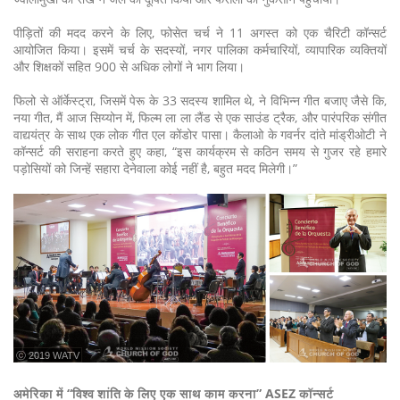
पीड़ितों की मदद करने के लिए, फोसेत चर्च ने 11 अगस्त को एक चैरिटी कॉन्सर्ट
आयोजित किया। इसमें चर्च के सदस्यों, नगर पालिका कर्मचारियों, व्यापारिक व्यक्तियों
और शिक्षकों सहित 900 से अधिक लोगों ने भाग लिया।
फिलो से ऑर्केस्ट्रा, जिसमें पेरू के 33 सदस्य शामिल थे, ने विभिन्न गीत बजाए जैसे कि,
नया गीत, मैं आज सिय्योन में, फिल्म ला ला लैंड से एक साउंड ट्रैक, और पारंपरिक संगीत
वाद्ययंत्र के साथ एक लोक गीत एल कोंडोर पासा। कैलाओ के गवर्नर दांते मांड्रीओटी ने
कॉन्सर्ट की सराहना करते हुए कहा, “इस कार्यक्रम से कठिन समय से गुजर रहे हमारे
पड़ोसियों को जिन्हें सहारा देनेवाला कोई नहीं है, बहुत मदद मिलेगी।”
ⓒ 2019 WATV
अमेरिका में “विश्व शांति के लिए एक साथ काम करना” ASEZ कॉन्सर्ट