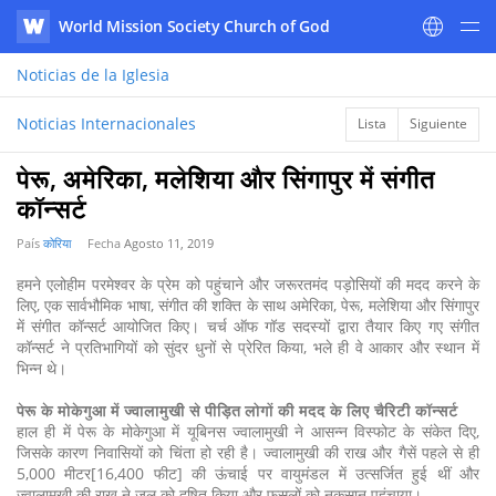
World Mission Society Church of God
WATV
Noticias
de la Iglesia
Noticias Internacionales
Lista
Siguiente
पेरू, अमेरिका, मलेशिया और सिंगापुर में संगीत
कॉन्सर्ट
País
कोरिया
Fecha
Agosto 11, 2019
हमने एलोहीम परमेश्वर के प्रेम को पहुंचाने और जरूरतमंद पड़ोसियों की मदद करने के
लिए, एक सार्वभौमिक भाषा, संगीत की शक्ति के साथ अमेरिका, पेरू, मलेशिया और सिंगापुर
में संगीत कॉन्सर्ट आयोजित किए। चर्च ऑफ गॉड सदस्यों द्वारा तैयार किए गए संगीत
कॉन्सर्ट ने प्रतिभागियों को सुंदर धुनों से प्रेरित किया, भले ही वे आकार और स्थान में
भिन्न थे।
पेरू के मोकेगुआ में ज्वालामुखी से पीड़ित लोगों की मदद के लिए चैरिटी कॉन्सर्ट
हाल ही में पेरू के मोकेगुआ में यूबिनस ज्वालामुखी ने आसन्न विस्फोट के संकेत दिए,
जिसके कारण निवासियों को चिंता हो रही है। ज्वालामुखी की राख और गैसें पहले से ही
5,000 मीटर[16,400 फीट] की ऊंचाई पर वायुमंडल में उत्सर्जित हुई थीं और
ज्वालामुखी की राख ने जल को दूषित किया और फसलों को नुकसान पहुंचाया।