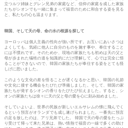
立つルツ姉妹とグレン兄弟の家庭など、信仰の家庭を成した家族
たちがシオンでも一緒に集まって福音のために和合する姿を見る
と、私たちの心も温まります。
韓国、そして天の母、命の水の根源を探して
ヨーロッパは個人主義の性向が強い所です。お互いにあいさつは
よくしても、気経に他人に自分のものを施す事や、奉仕すること
には不慣れです。そのためか、現地の家族たちも初めは天の父と
母が歩まれた犠牲の道を知識的にだけ理解して、心では完全に悟
ることができないので、韓国の家族たちが奉仕する姿をとても怪
しげに思いました。
このような文化の差を悟ることが遅くなるかと思い、韓国の礼節
や文化に接する機会をたびたび準備しました。そして、韓国の家
族たちが発するシオンの香りをたびたび伝えました。すると、シ
オンの家族たちは徐々に天の父と母の愛を心に刻み始めました。
そしていよいよ、世界の民族が新しいエルサレムの懐に飛んでく
るという預言がオランダでも成し遂げられました。一番先に預言
の足を放したのは、アリ兄弟でした。 韓国で天の母の愛をたっぷ
り受けて帰って来た兄弟は、熱い情熱で福音の一線で多くの助け