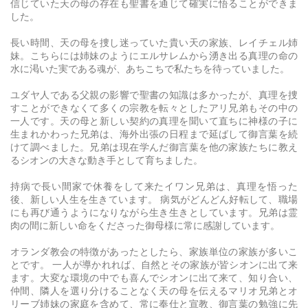
信じていた天の母の存在も聖書を通じて確実に悟ることができま
した。
長い時間、天の母を捜し迷っていた貴い天の家族、レイチェル姉
妹。こちらには姉妹のようにエルサレムから湧き出る真理の命の
水に渇いた実である魂が、あちこちで私たちを待っていました。
ユダヤ人である父親の影響で聖書の知識は多かったが、真理を捜
すことができなくて多くの宗教を転々としたアリ兄弟もその中の
一人です。天の母と新しい契約の真理を聞いて直ちに神様の子に
生まれかわった兄弟は、海外出張の日程まで延ばして御言葉を続
けて調べました。兄弟は現在学んだ御言葉を他の家族たちに教え
るシオンの大きな動き手として育ちました。
持病で長い間家で休養をして来たイワン兄弟は、真理を悟った
後、新しい人生を生きています。 病気がどんどん好転して、職場
にも再び通うようになりながら生き生きとしています。兄弟は霊
肉の間に新しい命をくださった御母様に常に感謝しています。
オランダ教会の特徴があったとしたら、家族単位の家族が多いこ
とです。 一人が導かれれば、自然とその家族が皆シオンに出て来
ます。大変な環境の中でも喜んでシオンに出て来て、知り合い、
仲間、隣人を選り分けることなく天の母を伝えるマリオ兄弟とオ
リーブ姉妹の家庭を含めて、常に奉仕と宣教、御言葉の勉強に先