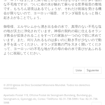
な不毛地ですが、ついに命の水が触れて蘇らせる世界福音の敷地
です。もちろん逆境はあるでしょうが、それだけ祝福を受ける機
会が限りないので、ヨーロッパ福音、 オランダ福音ももっと熱く
起き上がることでしょう。
御母様、エルサレムから湧き出る命の水で、真理のない不毛な塩
の地が沃土に浄化されています。神様の契約の箱に仕えるオラン
ダ教会が拡張されることをすべての家族が一つの心で切に求めて
います。また、刈り入れるものは多いのに動き手が少ないので動
き手を送ってください。オランダ宣教の門を大きく開いてくださ
って、ヨーロッパの不毛な地が天の母の命の水で喜びがあふれる
ように祝福してください。
Lista
Siguiente
© 2010 Iglesia de Dios Sociedad Misionera Mundial. Todos los derechos
reservados.
Apartado Postal 119, Oficina Postal de Seongnam Bundang, Bundang-gu,
Seongnam-si, Gyeonggi-do, Corea / Teléfono: 82-31-738-5999 / Fax: 82-31-738-
5998