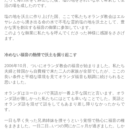
活の場を成したのです。
塩の地を沃土に作り上げた国、ここで私たちオランダ教会はエル
サレムから湧き出る命の水で不毛な霊的塩の地を沃土として、豊
かな実を創出する福音の御業に参加しています。
このような御業に私たちを呼んでくださった神様に感謝をささげ
ます。
冷めない福音の熱情で沃土を掘り起こす
2006年10月、ついにオランダ教会の福音が始まりました。私たち
夫婦と韓国から自費糧で来た二人の家族が全部でしたが、ここの
良い条件と平穏な環境を見てオランダ福音も順調に続けられると
思いました。
オランダはヨーロッパで英語が一番上手な国だと言います。オラ
ンダ語が難しかった私たちにはとても幸いなことでした。英語と
オランダ語を混ぜて話をしてもあまり差し障りなかったからで
す。
一日も早く失った兄弟姉妹を捜そうという覚悟で熱心に福音の種
をまきました。一日二日…いつの間にか二ヶ月が過ぎました。しか