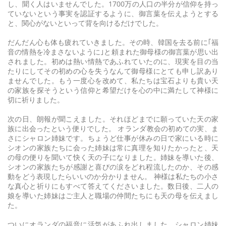
し、聞く人はいませんでした。1700万の人口の半分が信仰を持っ
ていないという事実を認証するように、御言葉を伝えようとする
と、関心がないといって背を向けるだけでした。
だんだん心も体も疲れていきました。その時、韓国を去る前に｢福
音の情熱を冷まさないように｣と頼まれた御母様の御言葉が思い出
されました。初めは熱い情熱であふれていたのに、現実を目の当
たりにしてその初めの心を失うなんて御母様にとても申し訳あり
ませんでした。もう一度心を改めて、私たちは宝石よりも貴い天
の家族を探そうという信仰と希望だけを心の中に満たして神様に
切に祈りました。
次の日、朗報が聞こえました。それほどまでに願っていた天の家
族に出会ったという便りでした。 オランダ教会の初めての実、ま
さにシャロン姉妹です。ちょうど仕事が休みの日で家にいる時に
シオンの家族たちに会った姉妹は常に真理を知りたかったと、天
の母の便りを聞いて快く天の子になりました。姉妹を導いた後、
シオンの家族たちが感謝と喜びの涙をどれ程流したのか、その感
動をどう表現したらいいのか分かりません。 神様は私たちの小さ
な真心と祈りにもすべて答えてくださいました。数日後、二人の
娘を導いた姉妹はご主人と職場の仲間たちにも天の母を伝えまし
た。
ついにオランダの福音に活気があふれ出しました。シャロン姉妹