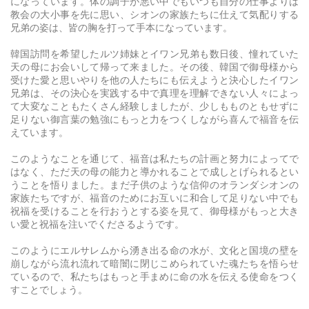
になっています。体の調子が悪い中でもいつも自分の仕事よりは
教会の大小事を先に思い、シオンの家族たちに仕えて気配りする
兄弟の姿は、皆の胸を打って手本になっています。
韓国訪問を希望したルツ姉妹とイワン兄弟も数日後、憧れていた
天の母にお会いして帰って来ました。その後、韓国で御母様から
受けた愛と思いやりを他の人たちにも伝えようと決心したイワン
兄弟は、その決心を実践する中で真理を理解できない人々によっ
て大変なこともたくさん経験しましたが、少しもものともせずに
足りない御言葉の勉強にもっと力をつくしながら喜んで福音を伝
えています。
このようなことを通じて、福音は私たちの計画と努力によってで
はなく、ただ天の母の能力と導かれることで成しとげられるとい
うことを悟りました。まだ子供のような信仰のオランダシオンの
家族たちですが、福音のためにお互いに和合して足りない中でも
祝福を受けることを行おうとする姿を見て、御母様がもっと大き
い愛と祝福を注いでくださるようです。
このようにエルサレムから湧き出る命の水が、文化と国境の壁を
崩しながら流れ流れて暗闇に閉じこめられていた魂たちを悟らせ
ているので、私たちはもっと手まめに命の水を伝える使命をつく
すことでしょう。