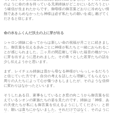
のように命の水を待っている兄弟姉妹がどこかにいるだろうとい
う確信が生まれたからです。御母様の御言葉どおりに冷めない情
熱であきらめなかったら神様は必ず私たちの願いを成し遂げてく
ださると信じます。
命の水をふくんだ沃土の上に芽が出る
シャロン姉妹に会ってからは新しい命の祝福が月ごとに続きまし
た。御言葉を伝える歩みごとに神様が私たちと一緒におられるこ
とが感じられました。二ヶ月の間忍耐して蒔いた福音の種がつい
に芽を出すように思われました。その青々とした若芽たちの話を
少し伝えようかと思います。
まず、レイチェル姉妹は昔から母なる神様がいらっしゃるだろう
と信じていた方です。自分の考えを話したら理解してもらえない
周りの人たちによって心が傷つきもしましたが、そのような信仰
に変わりはなかったといいます。
そうしたある日、家事をしているとき窓の向こうから御言葉を伝
えているシオンの家族たちの姿を見たのです。姉妹は「神様、あ
の天使たちが私にも御言葉を伝えるようにしてください」と祈
り、願いは直ちにかないました。それだけではなく、そのように