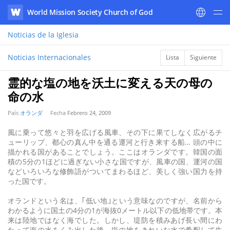
World Mission Society Church of God
WATV
Noticias
de la Iglesia
Noticias Internacionales
Lista
Siguiente
霊的な塩の地を沃土に変える天の母の
命の水
País
オランダ
Fecha
Febrero 24, 2009
風に乗って悠々と羽を広げる風車、その下に果てしなく広がるチ
ューリップ、都心の真ん中を通る運河と行き来する船… 頭の中に
描かれる国があることでしょう。ここはオランダです。韓国の面
積の5分の1ほどに過ぎない小さな国ですが、風車の国、運河の国
などいろいろな修飾語がついてまわるほど、美しく強い国力を持
った国です。
オランドという名は、｢低い地｣という意味なのですが、名前から
わかるように国土の4分の1が海抜0メートル以下の低地帯です。本
来は陸地ではなく海でした。しかし、堤防を積みあげ長い間にわ
たって海の水をくみ出した後、塩の地をきれいな水で希釈して生