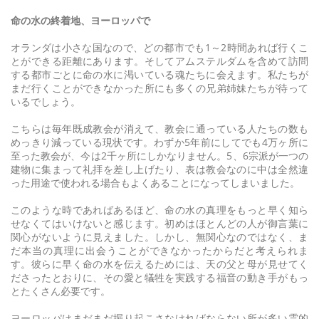
命の水の終着地、ヨーロッパで
オランダは小さな国なので、どの都市でも1～2時間あれば行くこ
とができる距離にあります。そしてアムステルダムを含めて訪問
する都市ごとに命の水に渇いている魂たちに会えます。私たちが
まだ行くことができなかった所にも多くの兄弟姉妹たちが待って
いるでしょう。
こちらは毎年既成教会が消えて、教会に通っている人たちの数も
めっきり減っている現状です。わずか5年前にしてでも4万ヶ所に
至った教会が、今は2千ヶ所にしかなりません。5、6宗派が一つの
建物に集まって礼拝を差し上げたり、表は教会なのに中は全然違
った用途で使われる場合もよくあることになってしまいました。
このような時であればあるほど、命の水の真理をもっと早く知ら
せなくてはいけないと感じます。初めはほとんどの人が御言葉に
関心がないように見えました。しかし、無関心なのではなく、ま
だ本当の真理に出会うことができなかったからだと考えられま
す。彼らに早く命の水を伝えるためには、天の父と母が見せてく
ださったとおりに、その愛と犠牲を実践する福音の動き手がもっ
とたくさん必要です。
ヨーロッパはまだまだ掘り起こさなければならない所が多い霊的