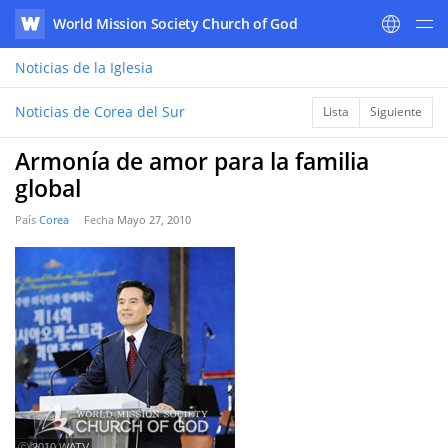
World Mission Society Church of God
WATV
Noticias
de la Iglesia
Noticias de Corea del Sur
Lista
Siguiente
Armonía de amor para la familia
global
País
Corea
Fecha
Mayo 27, 2010
ⓒ 2010 WATV