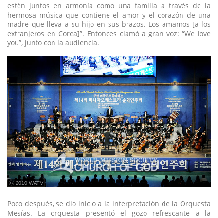
estén juntos en armonía como una familia a través de la
hermosa música que contiene el amor y el corazón de una
madre que lleva a su hijo en sus brazos. Los amamos [a los
extranjeros en Corea]”. Entonces clamó a gran voz: “We love
you”, junto con la audiencia.
ⓒ 2010 WATV
Poco después, se dio inicio a la interpretación de la Orquesta
Mesías. La orquesta presentó el gozo refrescante a la