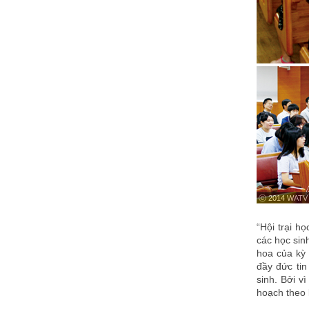
ⓒ 2014 WATV
“Hội trại h
các học sin
hoa của kỳ 
đầy đức tin
sinh. Bởi vì
hoạch theo l