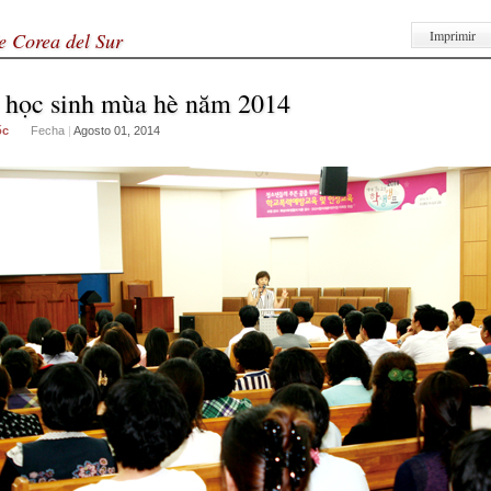
Imprimir
e Corea del Sur
i học sinh mùa hè năm 2014
ốc
Fecha
|
Agosto 01, 2014