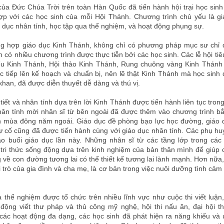
ủa Đức Chúa Trời trên toàn Hàn Quốc đã tiến hành hội trại học sin
ợp với các học sinh của mỗi Hội Thánh. Chương trình chủ yếu là g
 dục nhân tính, học tập qua thể nghiệm, và hoạt động phụng sự.
ng hợp giáo dục Kinh Thánh, không chỉ có phương pháp mục sư chỉ 
 có nhiều chương trình được thực tiễn bởi các học sinh. Các lễ hội tiê
ểu Kinh Thánh, Hội thảo Kinh Thánh, Rung chuông vàng Kinh Thánh v
ực tiếp lên kế hoạch và chuẩn bị, nên lẽ thật Kinh Thánh mà học sinh
khan, đã được diễn thuyết dễ dàng và thú vị.
 tiết và nhân tính dựa trên lời Kinh Thánh được tiến hành liên tục tron
ân tính mời nhân sĩ từ bên ngoài đã được thêm vào chương trình bắ
nh mùa đông năm ngoái. Giáo dục đề phòng bạo lực học đường, giáo
 cố cũng đã được tiến hành cùng với giáo dục nhân tính. Các phụ h
o buổi giáo dục lần này. Những nhân sĩ từ các tầng lớp trong các
h tri thức sống động dựa trên kinh nghiệm của bản thân mình để giúp 
g về con đường tương lai có thể thiết kế tương lai lành mạnh. Hơn nữa
 trò của gia đình và cha mẹ, là cơ bản trong việc nuôi dưỡng tình cảm
 thể nghiệm được tổ chức trên nhiều lĩnh vực như cuộc thi viết luận,
 động viết thư pháp và thủ công mỹ nghệ, hội thi nấu ăn, đại hội thể
các hoạt động đa dạng, các học sinh đã phát hiện ra năng khiếu và