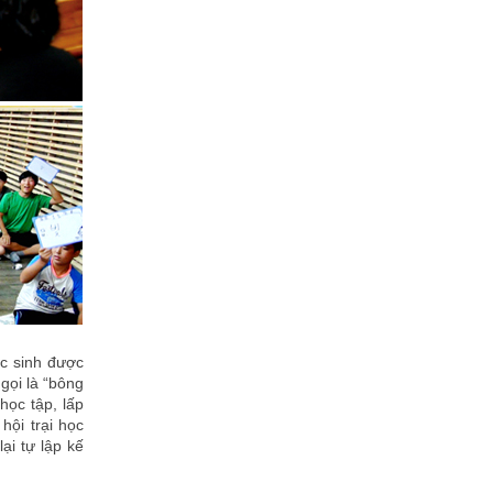
ọc sinh được
gọi là “bông
học tập, lấp
hội trại học
lại tự lập kế