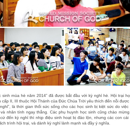
ọc sinh mùa hè năm 2014” đã được bắt đầu với kỳ nghỉ hè. Hội trại h
h cấp II, III thuộc Hội Thánh của Đức Chúa Trời yêu thích đến nỗi được 
nghỉ”, là thời gian thổi sức sống cho các học sinh bị kiệt sức do việc 
 và nhân tính ngay thẳng. Các phụ huynh học sinh cũng chào mừng 
 cứ đến kỳ nghỉ thì nhịp điệu sinh hoạt bị đảo lộn, nhưng các con cái 
ịch trình hội trại, và dành kỳ nghỉ lành mạnh và đầy ý nghĩa.