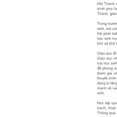
Hội Thánh c
trình phù h
Thánh, giáo
Trong trườ
sinh, mà còn
hội phát bi
học sinh tr
khó và khô 
Giáo dục lễ
Giáo dục nh
trại học si
đề phòng sự
tham gia và
thuyết trìn
đang lo lắn
mạnh về vai
sinh.
Học tập qua
tranh, hoạt
Thông qua 