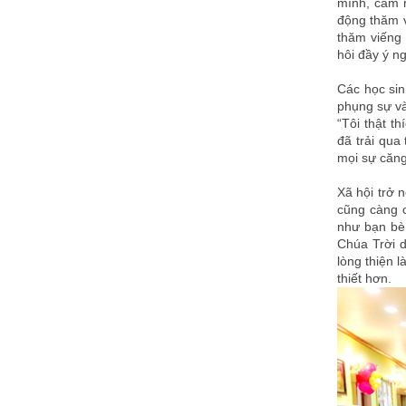
mình, cảm n
động thăm v
thăm viếng 
hôi đầy ý ng
Các học sin
phụng sự và
“Tôi thật t
đã trải qua
mọi sự căng
Xã hội trở 
cũng càng c
như bạn bè,
Chúa Trời d
lòng thiện 
thiết hơn.