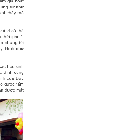
ham gia hoạt
phụng sự như
 khi chảy mồ
ui vì có thể
thời gian.”,
ắn nhưng tôi
ày. Hình như
các học sinh
ia đình cũng
hánh của Đức
 có được tấm
bạn được mật