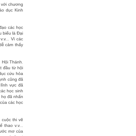
h với chương
iáo dục Kinh
đạo các học
u biểu là Đại
.v... Vì các
 dễ cảm thấy
g Hội Thánh.
t đầu từ hội
 dục cứu hỏa
uynh cũng đã
 lĩnh vực đã
các học sinh
, họ đã nhấn
 của các học
 cuộc thi vẽ
 thao v.v...
 ước mơ của