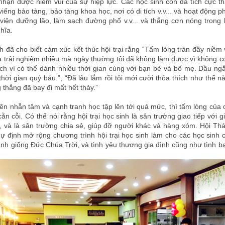
hận được niềm vui của sự hiệp lực. Các học sinh còn đã tích cực t
iếng bảo tàng, bảo tàng khoa học, nơi có di tích v.v... và hoạt động 
viện dưỡng lão, làm sạch đường phố v.v... và thắng cơn nóng trong
hĩa.
h đã cho biết cảm xúc kết thúc hội trại rằng “Tấm lòng tràn đầy niềm v
 trải nghiệm nhiều mà ngày thường tôi đã không làm được vì không có 
hích vì có thể dành nhiều thời gian cùng với bạn bè và bố mẹ. Dầu ng
 thời gian quý báu.”, “Đã lâu lắm rồi tôi mới cười thỏa thích như thế n
 thẳng đã bay đi mất hết thảy.”
nên nhẫn tâm và cạnh tranh học tập lên tới quá mức, thì tấm lòng của 
ằn cỗi. Có thể nói rằng hội trại học sinh là sân trường giao tiếp với g
 và là sân trường chia sẻ, giúp đỡ người khác và hàng xóm. Hội T
ự định mở rộng chương trình hội trại học sinh làm cho các học sinh
lành giống Đức Chúa Trời, và tình yêu thương gia đình cũng như tình 