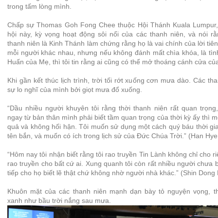
trong tấm lòng mình.
Chấp sự Thomas Goh Fong Chee thuộc Hội Thánh Kuala Lumpur, 
hội này, kỳ vọng hoạt động sôi nổi của các thanh niên, và nói r
thanh niên là Kinh Thánh làm chứng rằng họ là vai chính của lời tiên
mỗi người khác nhau, nhưng nếu không đánh mất chìa khóa, là tìn
Huấn của Mẹ, thì tôi tin rằng ai cũng có thể mở thoáng cánh cửa của
Khi gần kết thúc lịch trình, trời tối rớt xuống cơn mưa dào. Các t
sự lo nghĩ của mình bởi giọt mưa đổ xuống.
“Dầu nhiều người khuyên tôi rằng thời thanh niên rất quan trọng
ngay từ bản thân mình phải biết tầm quan trọng của thời kỳ ấy thì mớ
quả và không hối hận. Tôi muốn sử dụng một cách quý báu thời gi
tên bắn, và muốn có ích trong lịch sử của Đức Chúa Trời.” (Han Hy
“Hôm nay tôi nhận biết rằng tôi rao truyền Tin Lành không chỉ cho r
rao truyền cho bất cứ ai. Xung quanh tôi còn rất nhiều người chưa biế
tiếp cho họ biết lẽ thật chứ không nhờ người nhà khác.” (Shin Dong
Khuôn mặt của các thanh niên mạnh dạn bày tỏ nguyện vọng, th
xanh như bầu trời nắng sau mưa.