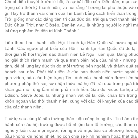
Cheol diễn thuyết trước lễ hội, là sự bắt đầu của Diến đàn, mục 
trọng của thời kỳ thanh niên, và nói rằng “Tương lai phụ thuộc vào
gì. Hãy trở thành vai chính của Tin Lành bằng cách hiến thân trong
Trời giống như các đấng tiên tri của đức tin, trải qua thời thanh ni
Đức Chúa Trời, như Giôsép, Đaniên v.v... là những người lo nghĩ mì
lai ứng nghiệm lời tiên tri Kinh Thánh.”
Tiếp theo, ban thanh niên Hội Thánh tại Hàn Quốc và nước ngoài 
Lành. Các người phát biểu của Hội Thánh tại Hàn Quốc đã để lại 
thời gian lễ hội truyền đạo thanh niên Lễ Ngũ Tuần qua. Bằng phươ
họ giải thích rành mạnh về quá trình biến hóa của mình - những 
tình, dễ bị lung lay đức tin do môi trường bên ngoài, và thành quả s
hoạch sau này. Phát biểu tiền lệ của ban thanh niên nước ngoài 
qua video, báo cáo hiện trạng Tin Lành của thanh niên được tiến 
phương pháp thử sai, sự nhận thức mà họ đã trải qua trong quá trì
khán giả mở rộng tầm nhìn phần linh hồn. Sau đó, video tài liệu 
Edison, Steve Jobs, là những nhân vật để lại dấu chân lớn trong
khôn ngoan vào thời thanh niên, cùng với các lời khuyên của các ti
của các thanh niên.
Thứ tự sau cùng là sân trường thảo luận cùng lo nghĩ vì Tin Lành th
hành của các hội trưởng được bổ nhiệm làm tổ trưởng, các thanh n
nghe ý kiến của mọi người, rồi nghĩ về mục tiêu và phương hướng
bầu không khí nóng nhiệt, họ còn chia sẻ kinh nghiệm hoặc thật thà t