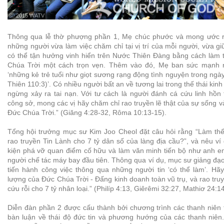
ⓒ 2015 WATV
Thông qua lễ thờ phượng phần 1, Mẹ chúc phước và mong ước rằ
những người vừa làm việc chăm chỉ tại vị trí của mỗi người, vừa gi
có thể tận hưởng vinh hiển trên Nước Thiên Đàng bằng cách làm
Chúa Trời một cách trọn vẹn. Thêm vào đó, Mẹ ban sức mạnh rằ
‘những kẻ trẻ tuổi như giọt sương rạng động tình nguyện trong ngà
Thiên 110:3)’. Có nhiều người bất an về tương lai trong thế thái kin
ngừng xảy ra tai nạn. Với tư cách là người đánh cá cứu linh hồn 
công sở, mong các vị hãy chăm chỉ rao truyền lẽ thật của sự sống v
Đức Chúa Trời.” (Giăng 4:28-32, Rôma 10:13-15).
Tổng hội trưởng mục sư Kim Joo Cheol đặt câu hỏi rằng “Làm thế
rao truyền Tin Lành cho 7 tỷ dân số của làng địa cầu?”, và nêu ví
kiện phá vỡ quan điểm cố hữu và làm văn minh tiến bộ như anh e
người chế tác máy bay đầu tiên. Thông qua ví dụ, mục sư giảng đạ
tiến hành công việc thông qua những người tin ‘có thể làm’. Hã
lượng của Đức Chúa Trời - Đấng kinh doanh toàn vũ trụ, và rao tr
cứu rỗi cho 7 tỷ nhân loại.” (Philíp 4:13, Giêrêmi 32:27, Mathiơ 24:14
Diễn đàn phần 2 được cấu thành bởi chương trình các thanh niên t
bàn luận về thái độ đức tin và phương hướng của các thanh niên