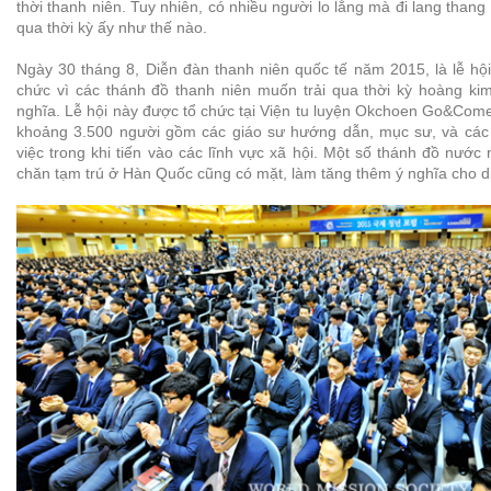
thời thanh niên. Tuy nhiên, có nhiều người lo lắng mà đi lang thang v
qua thời kỳ ấy như thế nào.
Ngày 30 tháng 8, Diễn đàn thanh niên quốc tế năm 2015, là lễ hộ
chức vì các thánh đồ thanh niên muốn trải qua thời kỳ hoàng ki
nghĩa. Lễ hội này được tổ chức tại Viện tu luyện Okchoen Go&Come
khoảng 3.500 người gồm các giáo sư hướng dẫn, mục sư, và các
việc trong khi tiến vào các lĩnh vực xã hội. Một số thánh đồ nước
chăn tạm trú ở Hàn Quốc cũng có mặt, làm tăng thêm ý nghĩa cho d