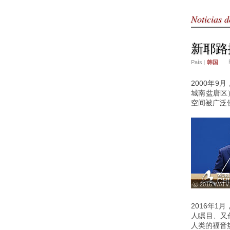
Noticias d
新耶路
País
|
韩国
2000年
城南盆唐区
空间被广泛
ⓒ 2016 WATV
2016年
人瞩目、又
人类的福音