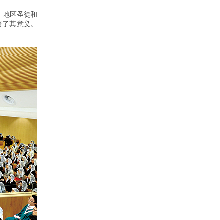
、地区圣徒和
悟了其意义。
。