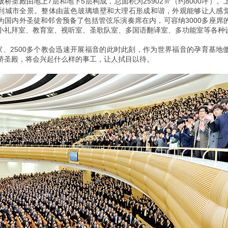
板桥圣殿由地上7层和地下5层构成，总面积为25902㎡（约8000坪）。
到城市全景。整体由蓝色玻璃墙壁和大理石形成和谐，外观能够让人感
为国内外圣徒和邻舍预备了包括管弦乐演奏席在内，可容纳3000多座席
小礼拜室、教育室、视听室、圣歌队室、多国语翻译室、多功能室等各种
国家、2500多个教会迅速开展福音的此时此刻，作为世界福音的孕育基地
桥圣殿，将会兴起什么样的事工，让人拭目以待。