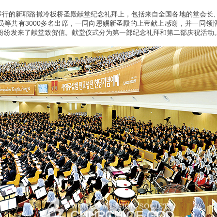
日举行的新耶路撒冷板桥圣殿献堂纪念礼拜上，包括来自全国各地的堂会长
员等共有3000多名出席，一同向恩赐新圣殿的上帝献上感谢，并一同领
纷纷发来了献堂致贺信。献堂仪式分为第一部纪念礼拜和第二部庆祝活动