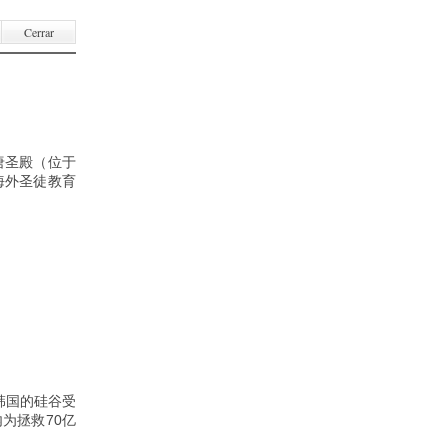
Cerrar
唐圣殿（位于
海外圣徒教育
韩国的硅谷受
为拯救70亿