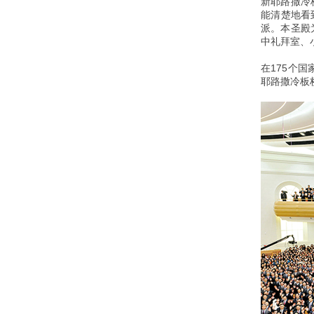
新耶路撒冷
能清楚地看
派。本圣殿
中礼拜室、
在175个
耶路撒冷板