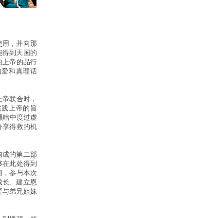
使用，并向那
能得到天国的
的上帝的品行
的爱和真理话
上帝联合时，
实践上帝的旨
黑暗中度过虚
分享得救的机
构成的第二部
够在此处得到
间，参与本次
速成长、建立恩
要与弟兄姐妹