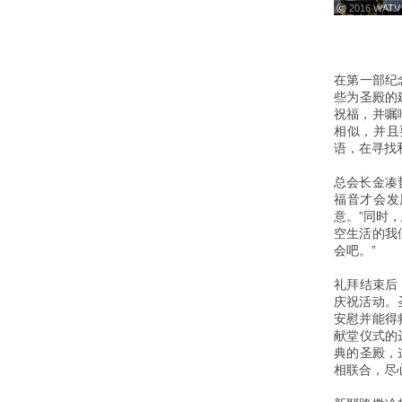
ⓒ 2016 WATV
在第一部纪
些为圣殿的
祝福，并嘱
相似，并且
语，在寻找
总会长金凑
福音才会发
意。”同时
空生活的我
会吧。”
礼拜结束后
庆祝活动。
安慰并能得
献堂仪式的达
典的圣殿，
相联合，尽