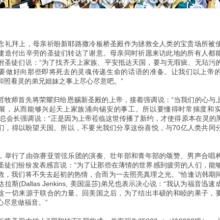
念礼拜上，母亲祈盼新耶路撒冷板桥圣殿作为拯救全人类的宝贵场所被
建造付出辛劳的圣徒们转达了谢意。母亲同时祈愿来访此地的所有人都
咐圣徒们说：“为了找齐天上家族、平安抵达天国，要与无瑕疵、无玷污
要做好向那些即将死去的灵魂传递生命的话语的准备。让我们以上帝
和照看灵的弟兄姐妹之事上尽心尽意吧。”
哲牧师首先将荣耀归给恩赐新圣殿的上帝，接着强调说：“当我们的心与
展，从而能够兴起天上家族涌向锡安的事工。所以要懂得时常揣度和
，总会长强调说：“正是因为上帝莅临这世传播了新约，才使得原本在灵的
们，得以盼望天国。所以，不要光我们分享这份喜悦，与70亿人类共同
，举行了由弥赛亚管弦乐团的演奏、壮年部和青年部的颂赞、男声合唱
圣徒们纷纷发表感言说：“为了让那些在薄情的世界感到疲劳的人们，能
救，我们将不失去起初的热情，合而为一去照亮真理之光。”恰逢访韩期
拉斯(Dallas Jenkins, 美国温莎)弟兄也表示决心说：“我认为福音迅
这一切来源于联合的力量。回美国之后，为了结出丰硕的和睦的果子，
心尽意做福音。”