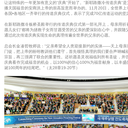
让这特殊的一年更加有意义的“庆典”开始了。“新耶路撒冷传道庆典”
播天国福音的安商洪上帝的崇高旨意而举办的。11月20日，全世界
各国•各地区一齐举行的传道庆典仪式，表示了完成70亿传道运动的坚
在新耶路撒冷板桥圣殿举行的传道庆典仪式第一部礼拜上，母亲用祈
愿儿女们“都将为拯救子女而甘愿受苦的父亲的爱深刻在心中，并跟随
通过此次传道庆典实现生命的真理传遍全世界的父亲的心愿。
总会长金凑哲牧师说：“父亲希望全人类迎接新约的实体——天上母亲
门徒，把上帝的吩咐教训他们遵守，首先领悟真理的我们要合声呐喊福
宗旨，再三强调了联合的重要性。还祈愿圣灵祝福临到所有圣徒，并强
庆典看作完成福音的机会，以100%的信心100%为福音献身，以丰
诞100周年的结尾吧。”（太28章19-20节）