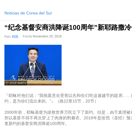
Noticias de Corea del Sur
“纪念基督安商洪降诞100周年”新耶路撒
Fecha
Noviembre 20, 2018
País
韩国
ⓒ 2018 WATV
『耶稣对他们说：“我很愿意在受害以先和你们吃这逾越节的筵席……
约，是为你们流出来的。”』（路22章15节，20节）
2000年前，耶稣基督为拯救世界万民立下了新约。但是，由于真理
所以基督不得不再次穿上了肉身的荆棘衣。2018年是按照《圣经》
复新约的基督安商洪降诞100周年。