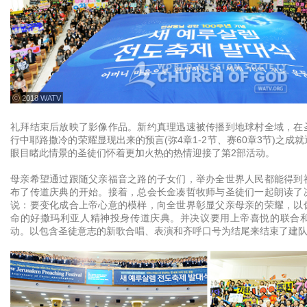
ⓒ 2018 WATV
礼拜结束后放映了影像作品。新约真理迅速被传播到地球村全域，在
行中耶路撒冷的荣耀显现出来的预言(弥4章1-2节、赛60章3节)之成
眼目睹此情景的圣徒们怀着更加火热的热情迎接了第2部活动。
母亲希望通过跟随父亲福音之路的子女们，举办全世界人民都能得到
布了传道庆典的开始。接着，总会长金凑哲牧师与圣徒们一起朗读了
说：要变化成合上帝心意的模样，向全世界彰显父亲母亲的荣耀，以
命的好撒玛利亚人精神投身传道庆典。并决议要用上帝喜悦的联合和
动。以包含圣徒意志的新歌合唱、表演和齐呼口号为结尾来结束了建