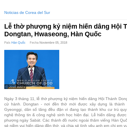
Noticias de Corea del Sur
Lễ thờ phượng kỷ niệm hiến dâng Hội 
Dongtan, Hwaseong, Hàn Quốc
País
Hàn Quốc
Fecha
Noviembre 05, 2018
ⓒ 2018 WATV
Ngày 3 tháng 11, lễ thờ phượng kỷ niệm hiến dâng Hội Thánh Do
cử hành. Dongtan - nơi đền thờ mới được xây dựng là thành 
Gyeonggi, dân số tăng đều đặn vì đang tạo thành khu cư trú qu
nghệ thông tin & công nghệ sinh học hiện đại. Lễ hiến dâng được
phượng ngày Sabát. Các thánh đồ nước ngoài thăm viếng Hàn Quố
sẻ niềm vui hiến dâng đền thờ, và chia sẻ tình yêu anh em chị em vư