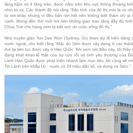
tầng hầm và 4 tầng trên, được nằm trên khu vực thông thoáng bố
nhìn từ xa. Các thánh đồ nói rằng “Đặc tính của đô thị mới là có n
từ nơi khác nhưng vì đều bận rộn hết nên không biết thậm chí ai
cạnh. Mong đền thờ mới trở nên không gian trao tặng đầy đủ tìn
Chúa Trời cho hàng xóm bị kiệt sức do cuộc sống đô thị.”
Nhà truyền giáo Yun Dae Won (Sydney, Úc) tham dự lễ hiến dâng c
nước ngoài, cho biết rằng “Mặc dù Siôn được xây dựng ở các thà
thờ lại liên tục được xây ở Hàn Quốc. Khi xem xét điều này, tôi thấy 
đang khát khao lẽ thật của sự cứu rỗi và tình yêu thương của Đứ
Lành Hàn Quốc được phát triển nhanh làm mục tiêu, tôi cũng sẽ n
Tin Lành trên khắp Úc - nước có 24 triệu dân số, và dựng cờ Siôn.”