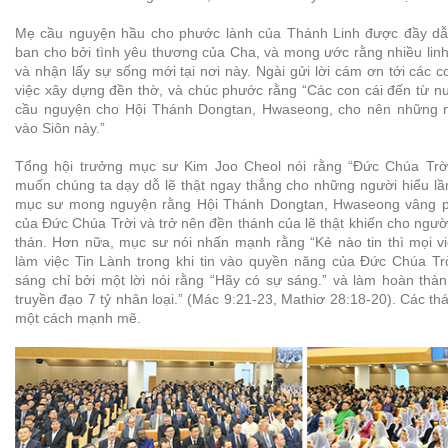
Mẹ cầu nguyện hầu cho phước lành của Thánh Linh được đầy dẫy
ban cho bởi tình yêu thương của Cha, và mong ước rằng nhiều linh 
và nhận lấy sự sống mới tại nơi này. Ngài gửi lời cám ơn tới các c
việc xây dựng đền thờ, và chúc phước rằng “Các con cái đến từ n
cầu nguyện cho Hội Thánh Dongtan, Hwaseong, cho nên những ng
vào Siôn này.”
Tổng hội trưởng mục sư Kim Joo Cheol nói rằng “Đức Chúa Trời
muốn chúng ta dạy dỗ lẽ thật ngay thẳng cho những người hiểu lầm
mục sư mong nguyện rằng Hội Thánh Dongtan, Hwaseong vâng p
của Đức Chúa Trời và trở nên đền thánh của lẽ thật khiến cho ngư
thán. Hơn nữa, mục sư nói nhấn mạnh rằng “Kẻ nào tin thì mọi v
làm việc Tin Lành trong khi tin vào quyền năng của Đức Chúa Tr
sáng chỉ bởi một lời nói rằng “Hãy có sự sáng.” và làm hoàn thà
truyền đạo 7 tỷ nhân loại.” (Mác 9:21-23, Mathiơ 28:18-20). Các th
một cách mạnh mẽ.