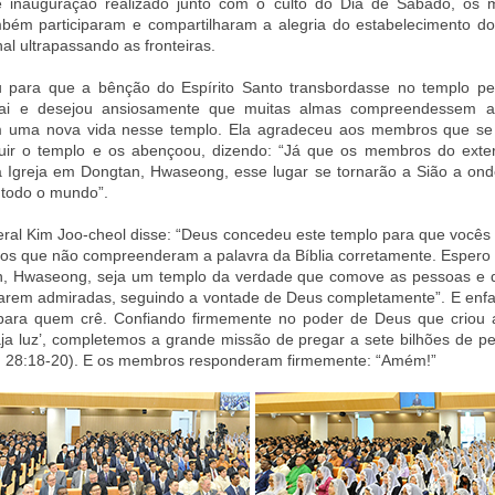
e inauguração realizado junto com o culto do Dia de Sábado, os
mbém participaram e compartilharam a alegria do estabelecimento d
al ultrapassando as fronteiras.
 para que a bênção do Espírito Santo transbordasse no templo per
ai e desejou ansiosamente que muitas almas compreendessem a
 uma nova vida nesse templo. Ela agradeceu aos membros que se
ruir o templo e os abençoou, dizendo: “Já que os membros do exte
 Igreja em Dongtan, Hwaseong, esse lugar se tornarão a Sião a onde
 todo o mundo”.
ral Kim Joo-cheol disse: “Deus concedeu este templo para que você
os que não compreenderam a palavra da Bíblia corretamente. Espero 
, Hwaseong, seja um templo da verdade que comove as pessoas e 
carem admiradas, seguindo a vontade de Deus completamente”. E enfa
 para quem crê. Confiando firmemente no poder de Deus que criou 
aja luz’, completemos a grande missão de pregar a sete bilhões de p
t. 28:18-20). E os membros responderam firmemente: “Amém!”