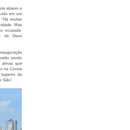
ois abaixo e
truído em um
 “Há muitas
cidade. Mas
a ocupada.
or de Deus
 inauguração
estão sendo
s almas que
o na Coreia
 lugares da
e Sião”.