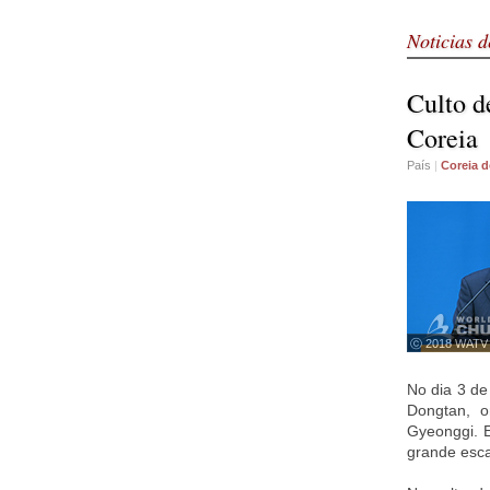
Noticias d
Culto d
Coreia
País
|
Coreia d
ⓒ 2018 WATV
No dia 3 de
Dongtan, o
Gyeonggi. 
grande esca