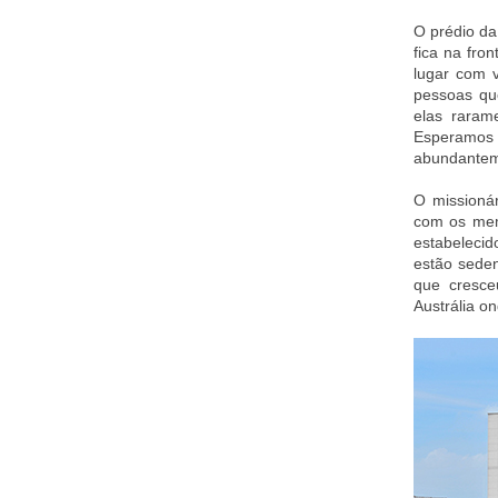
O prédio da
fica na fro
lugar com 
pessoas qu
elas rara
Esperamos
abundanteme
O missionár
com os mem
estabeleci
estão sede
que cresce
Austrália o