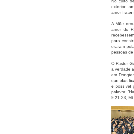
No culto d
exterior ta
amor fratern
A Mãe orou
amor do P
recebessem
para const
oraram pela
pessoas de
O Pastor-Ge
a verdade a
em Dongtan
que elas fi
é possível
palavra: ‘H
9:21-23, M