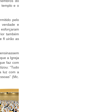
 membros do
o templo e o
mitido pelo
 verdade e
 esforçaram
rior também
 fl uirão as
s ensinassem
que a Igreja
que faz com
tizou: “Tudo
a luz com a
essoas” (Mc.