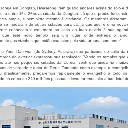
 Igreja em Dongtan, Hwaseong, tem quatro andares acima do solo e d
nteira entre 1ª e 2ª nova cidade de Dongtan. Já que o prédio foi cons
vista ampla, é bem visto mesmo à distância. Os membros disseram:
e se mudaram de outras cidades para cá, já que aqui é uma nova 
mente conhecem quem mora na casa ao lado devido à sua agend
 que este novo templo seja um lugar onde entrega o am
nte aos vizinhos que estão exaustos pela vida urbana sem amor”.
io Yoon Dae-won (de Sydney, Austrália) que participou do culto da
bros do exterior expressou sua resolução: “Vendo os templos que 
dos até nas pequenas cidades da Coreia, senti que ainda há muita
ntas de verdade e amor de Deus. Tomando como exemplo o evangelh
u drasticamente, pregaremos rapidamente o evangelho a todo os
nde há cerca de 240 milhões pessoas e levantaremos alto a bandeira d