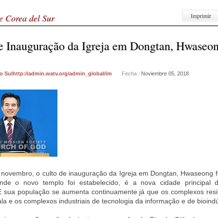
Imprimir
e Corea del Sur
e Inauguração da Igreja em Dongtan, Hwaseon
o Sulhttp://admin.watv.org/admin_global/im
Fecha
|
Noviembre 05, 2018
 novembro, o culto de inauguração da Igreja em Dongtan, Hwaseong fo
nde o novo templo foi estabelecido, é a nova cidade principal d
E sua população se aumenta continuamente já que os complexos resi
la e os complexos industriais de tecnologia da informação e de bioindú