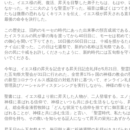
いた。イエス様の死、復活、昇天を目撃した弟子たちは、もはや、
なかった。そこに火のような聖霊が下った。福音は爆ばくはつてき
たちは微塵の恐れもなくキリストを伝え、イエス様が昇天される直
最後の命令を決行した。
この歴史は、旧約のモーセの時代にあった出来事の預言成就である
たイスラエルの民が葦の海を渡ってから40日目に、モーセは初めて
の御心を聞いて下りてきた。10日後の50日目には、十戒を授かる
ナイ山に登った。この日は七週祭で、新約の名称は五旬祭である。
分の民に十戒をお許しくださったように、新約時代には五旬祭を守
いでくださる。
今年は、イエス様の昇天を記念する昇天日記念礼拝が5月21日、聖
た五旬祭大聖会が31日に行われた。全世界175ヶ国の神様の教会
の新型コロナウイルス感染症の対処方針に基づいて、オンライン礼
管理及びソーシャルディスタンシングを実行しながら、神様の祭り
聖書には、イエス様より前に昇天した人物が、二人登場する。エノ
神様に喜ばれる信仰で、神様といつも共に歩む生活をしながら、
え、総会長金湊哲牧師は「どんな状況でも信仰を捨てずに御言葉ど
ばれることが、神様と共に歩む生活」と言い、「聖霊時代、私たちは
信仰を持ち、その救いを知らせる証人になって昇天の栄光にあずか
昇天日から五旬祭まで、毎日朝と夜に祈祷週間の礼拝がささげられ