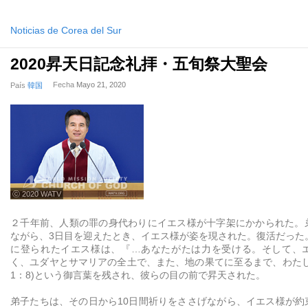
Noticias de Corea del Sur
2020昇天日記念礼拝・五旬祭大聖会
Fecha
Mayo 21, 2020
País
韓国
ⓒ 2020 WATV
２千年前、人類の罪の身代わりにイエス様が十字架にかかられた。
ながら、3日目を迎えたとき、イエス様が姿を現された。復活だった
に登られたイエス様は、『…あなたがたは力を受ける。そして、
く、ユダヤとサマリアの全土で、また、地の果てに至るまで、わたし
1：8)という御言葉を残され、彼らの目の前で昇天された。
弟子たちは、その日から10日間祈りをささげながら、イエス様が約