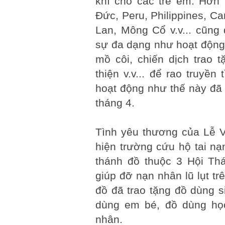
khí cho các trẻ em. Hơn 
Đức, Peru, Philippines, C
Lan, Mông Cổ v.v... cũng
sự đa dạng như hoạt động
mồ côi, chiến dịch trao 
thiện v.v... để rao truyề
hoạt động như thế này đã
tháng 4.
Tình yêu thương của Lễ V
hiện trường cứu hộ tai n
thánh đồ thuộc 3 Hội Thá
giúp đỡ nạn nhân lũ lụt t
đồ đã trao tặng đồ dùng 
dùng em bé, đồ dùng học 
nhân.