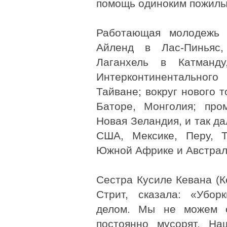
помощь одиноким пожилы
Работающая молодежь
Айленд в Лас-Пиньяс,
Лаганхель в Катманду
Интерконтинентально
Тайване; вокруг нового т
Баторе, Монголия; про
Новая Зеландия, и так да
США, Мексике, Перу, Т
Южной Африке и Австрал
Сестра Кусиле Кевана (
Стрит, сказала: «Убо
делом. Мы не можем о
постоянно мусорят. На