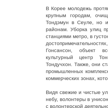
В Корее молодежь протя
крупным городам, очищ
Тондэмун в Сеуле, но 
районам. Уборка улиц п
станциями метро, в густ
достопримечательностя
Гонсансон, объект в
культурный центр Т
Тондучхон. Также, они с
промышленных комплексо
коммерческих зонах, кото
Видя свежие и чистые у
небу, волонтеры в унисо
с волонтерской деятельн