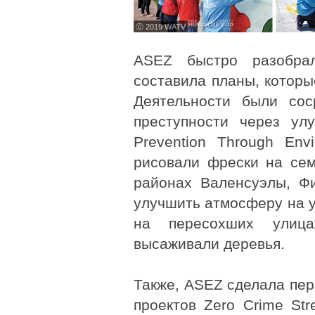
ⓒ 2019 WATV
ASEZ быстро разобра
составила планы, которы
Деятельности были сос
преступности через ул
Prevention Through Env
рисовали фрески на се
районах Валенсуэлы, Ф
улучшить атмосферу на у
на пересохших улица
высаживали деревья.
Также, ASEZ сделала пер
проектов Zero Crime Str