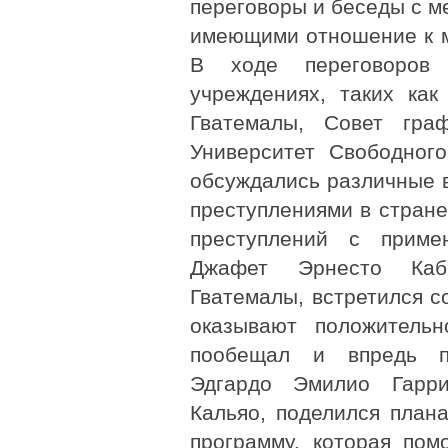
переговоры и беседы с м
имеющими отношение к 
В ходе переговоров
учреждениях, таких ка
Гватемалы, Совет гра
Университет Свободног
обсуждались различные 
преступлениями в стране
преступлений с примен
Джафет Эрнесто Кабр
Гватемалы, встретился с
оказывают положитель
пообещал и впредь по
Эдгардо Эмилио Гарри
Кальяо, поделился план
программу, которая пом