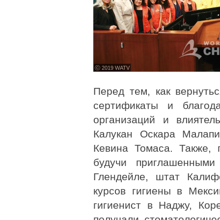
ⓒ 2019 WATV
Перед тем, как вернут
сертификаты и благод
организаций и влиятел
Калукан Оскара Малапи
Кевина Томаса. Также, 
будучи приглашенными
Глендейле, штат Калиф
курсов гигиены в Мекс
гигиенист в Наджу, Кор
получали стоматологиче