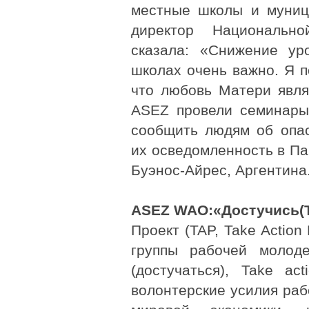
местные школы и муниц
директор Национальн
сказала: «Снижение ур
школах очень важно. Я п
что любовь Матери явл
ASEZ провели семинары
сообщить людям об опас
их осведомленность в Па
Буэнос-Айрес, Аргентина
ASEZ WAO:«Достучись(T
Проект (TAP, Take Action
группы рабочей молоде
(достучаться), Take ac
волонтерские усилия ра