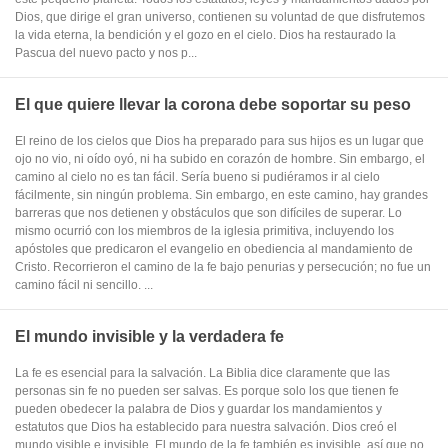
Dios, que dirige el gran universo, contienen su voluntad de que disfrutemos
la vida eterna, la bendición y el gozo en el cielo. Dios ha restaurado la
Pascua del nuevo pacto y nos p...
El que quiere llevar la corona debe soportar su peso
El reino de los cielos que Dios ha preparado para sus hijos es un lugar que
ojo no vio, ni oído oyó, ni ha subido en corazón de hombre. Sin embargo, el
camino al cielo no es tan fácil. Sería bueno si pudiéramos ir al cielo
fácilmente, sin ningún problema. Sin embargo, en este camino, hay grandes
barreras que nos detienen y obstáculos que son difíciles de superar. Lo
mismo ocurrió con los miembros de la iglesia primitiva, incluyendo los
apóstoles que predicaron el evangelio en obediencia al mandamiento de
Cristo. Recorrieron el camino de la fe bajo penurias y persecución; no fue un
camino fácil ni sencillo. ...
El mundo invisible y la verdadera fe
La fe es esencial para la salvación. La Biblia dice claramente que las
personas sin fe no pueden ser salvas. Es porque solo los que tienen fe
pueden obedecer la palabra de Dios y guardar los mandamientos y
estatutos que Dios ha establecido para nuestra salvación. Dios creó el
mundo visible e invisible. El mundo de la fe también es invisible, así que no