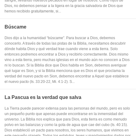
sangre, llevando nuestros pecados en lugar de nosotros. Como hijos de
Dios, no debemos pensar a la ligera en la gracia salvadora de Dios que
hemos recibido gratuitamente, si...
Búscame
Dios dijo a la humanidad “búscame”. Para buscar a Dios, debemos
conocerlo. A través de todas las pistas de la Biblia, necesitamos descubrir
dónde habita Dios y qué verdad trae cuando viene a esta tierra. Solo
entonces podremos encontrar a Dios y recibirlo correctamente. Dios mismo
vino a esta tierra, pero muchas iglesias en el mundo aún no conocen a Dios
ni lo buscan. Si la Biblia dice que Dios habita en Sion, debemos averiguar
qué lugar es Sion, y si la Biblia menciona que es Dios el que proclama la
verdad del nuevo pacto en Sion, debemos encontrar a Aquel que establece
el nuevo pacto (Is. 33:20-22, Mi. 4:1-2). S...
La Pascua es la verdad que salva
La Tierra puede parecer extensa para las personas del mundo, pero es solo
un pequeño punto que apenas puede encontrarse en la inmensidad del
universo. La Biblia nos explica que para Dios, esta tierra es como menudo
polvo en las balanzas y como la gota de agua que cae del cubo (Is. 40:15).
Dios estableció un pacto para nosotros, los seres humanos, que vivimos en
este pequeño planeta. Todos los estatutos, leyes y mandamientos dados por