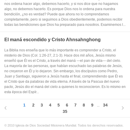
nos ordena hacer algo, debemos hacerlo, y si nos dice que no hagamos
algo, no debemos hacerlo. Es porque Dios nos lo ordena para nuestra
bendición, ¿no es verdad? Puede que ahora no lo comprendamos
completamente, pero si seguimos a Dios obedientemente, podemos recibir
todas las bendiciones que Dios ha preparado para nosotros. Examinemos l...
El maná escondido y Cristo Ahnsahnghong
La Biblia nos enseña que lo más importante es comprender a Cristo, el
misterio de Dios (Col. 1:26-27, 2:1-3). Hace dos mil años, Jesús mismo
enseñó que Él es el Cristo, a través del maná —el pan de vida— del cielo.
La mayoría de las personas, que habían escuchado las palabras de Jesús,
no creyeron en Él y lo dejaron. Sin embargo, los discípulos como Pedro,
Juan y Santiago, siguieron a Jesús hasta el final, comprendiendo que Él es
el Cristo que da palabras de vida eterna. A través de la Pascua del nuevo
pacto, Jesús dio el maná del cielo a quienes lo reconocieron. Es lo mismo en
esta época del Espír...
1
2
3
4
5
6
7
8
9
34
...
35
© 2010 Iglesia de Dios Sociedad Misionera Mundial. Todos los derechos reservados.