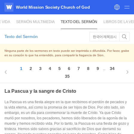
World Mission Society Church of God
WATV
 VIDA
SERMÓN MULTIMEDIA
TEXTO DEL SERMÓN
LIBROS DE LA V
Texto del Sermón
한국어 제목표시
Ninguna parte de los sermones en texto puede ser imprimida o difundida. Por favor, grabe
en su corazón lo que ha entendido, para compartir la fragancia de Sion.
1
2
3
4
5
6
7
8
9
34
...
35
La Pascua y la sangre de Cristo
La Pascua es una fiesta alegre en la que recibimos el perdón de pecados y
la vida eterna, así como la promesa de ser hijos de Dios. Por otro lado, sin
embargo, es un día para conmemorar la muerte de Cristo. Ya que Cristo
murió por nosotros, los pecadores, hemos sido liberados de la agonía de la
muerte y hemos recibido vida. Por lo tanto, la Pascua es una fiesta de gozo y
tristeza. Hemos sido salvos gracias al sacrificio de Dios que derramó su