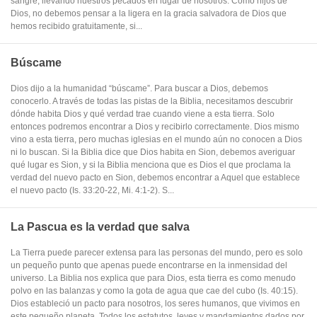
sangre, llevando nuestros pecados en lugar de nosotros. Como hijos de
Dios, no debemos pensar a la ligera en la gracia salvadora de Dios que
hemos recibido gratuitamente, si...
Búscame
Dios dijo a la humanidad “búscame”. Para buscar a Dios, debemos
conocerlo. A través de todas las pistas de la Biblia, necesitamos descubrir
dónde habita Dios y qué verdad trae cuando viene a esta tierra. Solo
entonces podremos encontrar a Dios y recibirlo correctamente. Dios mismo
vino a esta tierra, pero muchas iglesias en el mundo aún no conocen a Dios
ni lo buscan. Si la Biblia dice que Dios habita en Sion, debemos averiguar
qué lugar es Sion, y si la Biblia menciona que es Dios el que proclama la
verdad del nuevo pacto en Sion, debemos encontrar a Aquel que establece
el nuevo pacto (Is. 33:20-22, Mi. 4:1-2). S...
La Pascua es la verdad que salva
La Tierra puede parecer extensa para las personas del mundo, pero es solo
un pequeño punto que apenas puede encontrarse en la inmensidad del
universo. La Biblia nos explica que para Dios, esta tierra es como menudo
polvo en las balanzas y como la gota de agua que cae del cubo (Is. 40:15).
Dios estableció un pacto para nosotros, los seres humanos, que vivimos en
este pequeño planeta. Todos los estatutos, leyes y mandamientos dados por