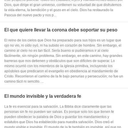
Dios, que dirige el gran universo, contienen su voluntad de que disfrutemos
la vida eterna, la bendición y el gozo en el cielo. Dios ha restaurado la
Pascua del nuevo pacto y nos p...
El que quiere llevar la corona debe soportar su peso
El reino de los cielos que Dios ha preparado para sus hijos es un lugar que
ojo no vio, ni oído oyó, ni ha subido en corazón de hombre. Sin embargo, el
camino al cielo no es tan fácil. Sería bueno si pudiéramos ir al cielo
fácilmente, sin ningún problema. Sin embargo, en este camino, hay grandes
barreras que nos detienen y obstáculos que son difíciles de superar. Lo
mismo ocurrió con los miembros de la iglesia primitiva, incluyendo los
apóstoles que predicaron el evangelio en obediencia al mandamiento de
Cristo. Recorrieron el camino de la fe bajo penurias y persecución; no fue un
camino fácil ni sencillo. ...
El mundo invisible y la verdadera fe
La fe es esencial para la salvación. La Biblia dice claramente que las
personas sin fe no pueden ser salvas. Es porque solo los que tienen fe
pueden obedecer la palabra de Dios y guardar los mandamientos y
estatutos que Dios ha establecido para nuestra salvación. Dios creó el
mundo visible e invisible. El mundo de la fe también es invisible, así que no