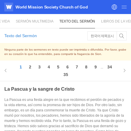
World Mission Society Church of God
WATV
 VIDA
SERMÓN MULTIMEDIA
TEXTO DEL SERMÓN
LIBROS DE LA V
Texto del Sermón
한국어 제목표시
Ninguna parte de los sermones en texto puede ser imprimida o difundida. Por favor, grabe
en su corazón lo que ha entendido, para compartir la fragancia de Sion.
1
2
3
4
5
6
7
8
9
34
...
35
La Pascua y la sangre de Cristo
La Pascua es una fiesta alegre en la que recibimos el perdón de pecados y
la vida eterna, así como la promesa de ser hijos de Dios. Por otro lado, sin
embargo, es un día para conmemorar la muerte de Cristo. Ya que Cristo
murió por nosotros, los pecadores, hemos sido liberados de la agonía de la
muerte y hemos recibido vida. Por lo tanto, la Pascua es una fiesta de gozo y
tristeza. Hemos sido salvos gracias al sacrificio de Dios que derramó su