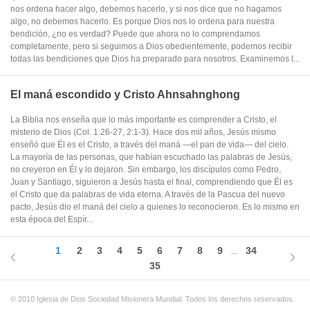
nos ordena hacer algo, debemos hacerlo, y si nos dice que no hagamos
algo, no debemos hacerlo. Es porque Dios nos lo ordena para nuestra
bendición, ¿no es verdad? Puede que ahora no lo comprendamos
completamente, pero si seguimos a Dios obedientemente, podemos recibir
todas las bendiciones que Dios ha preparado para nosotros. Examinemos l...
El maná escondido y Cristo Ahnsahnghong
La Biblia nos enseña que lo más importante es comprender a Cristo, el
misterio de Dios (Col. 1:26-27, 2:1-3). Hace dos mil años, Jesús mismo
enseñó que Él es el Cristo, a través del maná —el pan de vida— del cielo.
La mayoría de las personas, que habían escuchado las palabras de Jesús,
no creyeron en Él y lo dejaron. Sin embargo, los discípulos como Pedro,
Juan y Santiago, siguieron a Jesús hasta el final, comprendiendo que Él es
el Cristo que da palabras de vida eterna. A través de la Pascua del nuevo
pacto, Jesús dio el maná del cielo a quienes lo reconocieron. Es lo mismo en
esta época del Espír...
1
2
3
4
5
6
7
8
9
34
...
35
© 2010 Iglesia de Dios Sociedad Misionera Mundial. Todos los derechos reservados.