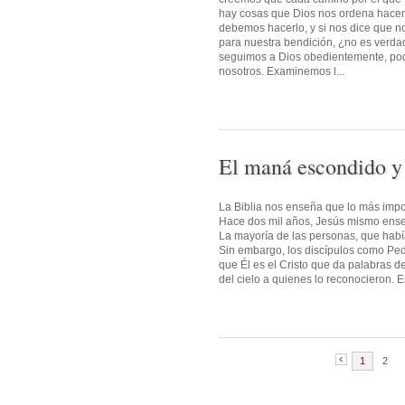
hay cosas que Dios nos ordena hacer
debemos hacerlo, y si nos dice que 
para nuestra bendición, ¿no es verd
seguimos a Dios obedientemente, pod
nosotros. Examinemos l...
El maná escondido y
La Biblia nos enseña que lo más impor
Hace dos mil años, Jesús mismo enseñ
La mayoría de las personas, que habí
Sin embargo, los discípulos como Pedr
que Él es el Cristo que da palabras d
del cielo a quienes lo reconocieron. E
1
2