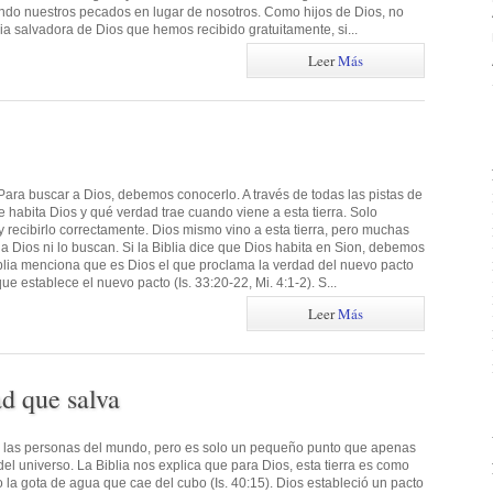
ndo nuestros pecados en lugar de nosotros. Como hijos de Dios, no
ia salvadora de Dios que hemos recibido gratuitamente, si...
Leer
Más
ara buscar a Dios, debemos conocerlo. A través de todas las pistas de
e habita Dios y qué verdad trae cuando viene a esta tierra. Solo
recibirlo correctamente. Dios mismo vino a esta tierra, pero muchas
 Dios ni lo buscan. Si la Biblia dice que Dios habita en Sion, debemos
Biblia menciona que es Dios el que proclama la verdad del nuevo pacto
 establece el nuevo pacto (Is. 33:20-22, Mi. 4:1-2). S...
Leer
Más
ad que salva
a las personas del mundo, pero es solo un pequeño punto que apenas
l universo. La Biblia nos explica que para Dios, esta tierra es como
la gota de agua que cae del cubo (Is. 40:15). Dios estableció un pacto