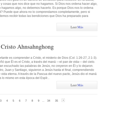
 y cosas que nos dice que no hagamos. Si Dios nos ordena hacer algo,
no hagamos algo, no debemos hacerlo. Es porque Dios nos lo ordena
ad? Puede que ahora no lo comprendamos completamente, pero si
emos recibir todas las bendiciones que Dios ha preparado para
Leer
Más
 Cristo Ahnsahnghong
tante es comprender a Cristo, el misterio de Dios (Col. 1:26-27, 2:1-3).
ó que Él es el Cristo, a través del maná —el pan de vida— del cielo.
an escuchado las palabras de Jesús, no creyeron en Él y lo dejaron.
o, Juan y Santiago, siguieron a Jesús hasta el final, comprendiendo
e vida eterna. A través de la Pascua del nuevo pacto, Jesús dio el maná
s lo mismo en esta época del Espír...
Leer
Más
3
4
5
6
7
8
9
...
34
35