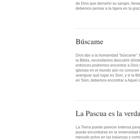
de Dios que derramó su sangre, lleva
debemos pensar a la ligera en la grac
Búscame
Dios dijo a la humanidad “búscame”. P
la Biblia, necesitamos descubrir dónd
entonces podremos encontrar a Dios y 
iglesias en el mundo aún no conocen a
averiguar qué lugar es Sion, y si la 
en Sion, debemos encontrar a Aquel que
La Pascua es la verd
La Tierra puede parecer extensa par
puede encontrarse en la inmensidad de
menudo polvo en las balanzas y como 