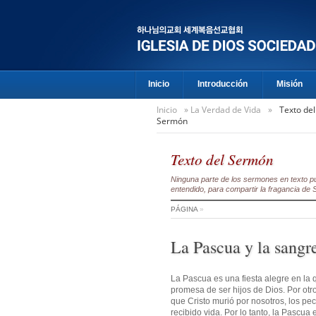
Inicio
Introducción
Misión
Inicio
»
La Verdad de Vida
»
Texto del
Sermón
Texto del Sermón
Ninguna parte de los sermones en texto pu
entendido, para compartir la fragancia de S
PÁGINA
»
La Pascua y la sangre
La Pascua es una fiesta alegre en la 
promesa de ser hijos de Dios. Por otr
que Cristo murió por nosotros, los p
recibido vida. Por lo tanto, la Pascua 