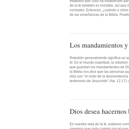
estatutos que Dios ha establecido par
de la fe también es invisible, así qu
normales. Entonces, ¿cuándo y cómo s
de las enseñanzas de la Biblia. Pruébe
Los mandamientos y 
Rebelión generalmente significa un ac
él. En el mundo espiritual, la rebeli
que guardan los mandamientos de Dios
la Biblia nos dice que las personas qu
días son “el resto de la descendencia
testimonio de Jesucristo” (Ap. 12:17). 
Dios desea hacernos b
En nuestra vida de la fe, estamos c
creemos que cada camino por el que D