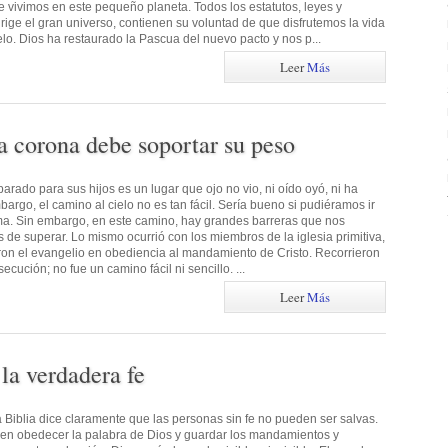
 vivimos en este pequeño planeta. Todos los estatutos, leyes y
ige el gran universo, contienen su voluntad de que disfrutemos la vida
ielo. Dios ha restaurado la Pascua del nuevo pacto y nos p...
Leer
Más
la corona debe soportar su peso
parado para sus hijos es un lugar que ojo no vio, ni oído oyó, ni ha
rgo, el camino al cielo no es tan fácil. Sería bueno si pudiéramos ir
ema. Sin embargo, en este camino, hay grandes barreras que nos
s de superar. Lo mismo ocurrió con los miembros de la iglesia primitiva,
ron el evangelio en obediencia al mandamiento de Cristo. Recorrieron
ecución; no fue un camino fácil ni sencillo. ...
Leer
Más
la verdadera fe
a Biblia dice claramente que las personas sin fe no pueden ser salvas.
den obedecer la palabra de Dios y guardar los mandamientos y