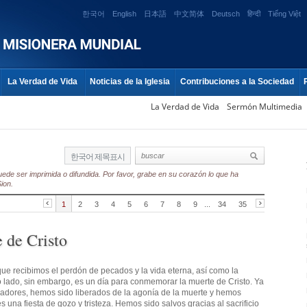
한국어
English
日本語
中文简体
Deutsch
हिन्दी
Tiếng Việt
La Verdad de Vida
Noticias de la Iglesia
Contribuciones a la Sociedad
La Verdad de Vida
Sermón Multimedia
한국어 제목표시
ede ser imprimida o difundida. Por favor, grabe en su corazón lo que ha
ion.
1
2
3
4
5
6
7
8
9
...
34
35
 de Cristo
que recibimos el perdón de pecados y la vida eterna, así como la
o lado, sin embargo, es un día para conmemorar la muerte de Cristo. Ya
ecadores, hemos sido liberados de la agonía de la muerte y hemos
es una fiesta de gozo y tristeza. Hemos sido salvos gracias al sacrificio