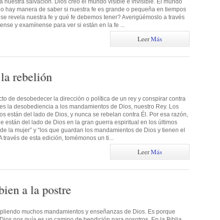
a nuestra salvación. Dios creó el mundo visible e invisible. El mundo
e no hay manera de saber si nuestra fe es grande o pequeña en tiempos
e revela nuestra fe y qué fe debemos tener? Averigüémoslo a través
nse y examínense para ver si están en la fe ...
Leer
Más
la rebelión
to de desobedecer la dirección o política de un rey y conspirar contra
ón es la desobediencia a los mandamientos de Dios, nuestro Rey. Los
 están del lado de Dios, y nunca se rebelan contra Él. Por esa razón,
e están del lado de Dios en la gran guerra espiritual en los últimos
 de la mujer” y “los que guardan los mandamientos de Dios y tienen el
A través de esta edición, tomémonos un ti...
Leer
Más
ien a la postre
umpliendo muchos mandamientos y enseñanzas de Dios. Es porque
ios nos guía es un camino de bendición para nosotros. En la Biblia,