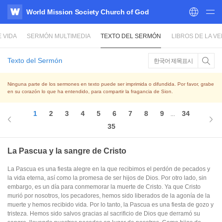
World Mission Society Church of God
WATV
 VIDA
SERMÓN MULTIMEDIA
TEXTO DEL SERMÓN
LIBROS DE LA V
Texto del Sermón
한국어 제목표시
Ninguna parte de los sermones en texto puede ser imprimida o difundida. Por favor, grabe
en su corazón lo que ha entendido, para compartir la fragancia de Sion.
1
2
3
4
5
6
7
8
9
34
...
35
La Pascua y la sangre de Cristo
La Pascua es una fiesta alegre en la que recibimos el perdón de pecados y
la vida eterna, así como la promesa de ser hijos de Dios. Por otro lado, sin
embargo, es un día para conmemorar la muerte de Cristo. Ya que Cristo
murió por nosotros, los pecadores, hemos sido liberados de la agonía de la
muerte y hemos recibido vida. Por lo tanto, la Pascua es una fiesta de gozo y
tristeza. Hemos sido salvos gracias al sacrificio de Dios que derramó su