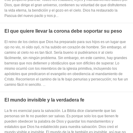
Dios, que dirige el gran universo, contienen su voluntad de que disfrutemos
la vida eterna, la bendición y el gozo en el cielo. Dios ha restaurado la
Pascua del nuevo pacto y nos p...
El que quiere llevar la corona debe soportar su peso
El reino de los cielos que Dios ha preparado para sus hijos es un lugar que
ojo no vio, ni oído oyó, ni ha subido en corazón de hombre. Sin embargo, el
camino al cielo no es tan fácil. Sería bueno si pudiéramos ir al cielo
fácilmente, sin ningún problema. Sin embargo, en este camino, hay grandes
barreras que nos detienen y obstáculos que son difíciles de superar. Lo
mismo ocurrió con los miembros de la iglesia primitiva, incluyendo los
apóstoles que predicaron el evangelio en obediencia al mandamiento de
Cristo. Recorrieron el camino de la fe bajo penurias y persecución; no fue un
camino fácil ni sencillo. ...
El mundo invisible y la verdadera fe
La fe es esencial para la salvación. La Biblia dice claramente que las
personas sin fe no pueden ser salvas. Es porque solo los que tienen fe
pueden obedecer la palabra de Dios y guardar los mandamientos y
estatutos que Dios ha establecido para nuestra salvación. Dios creó el
mundo visible e invisible. El mundo de la fe también es invisible, así que no