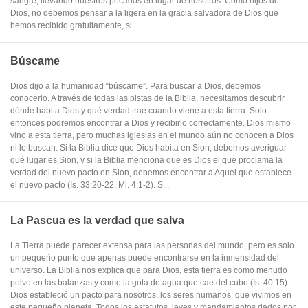
sangre, llevando nuestros pecados en lugar de nosotros. Como hijos de
Dios, no debemos pensar a la ligera en la gracia salvadora de Dios que
hemos recibido gratuitamente, si...
Búscame
Dios dijo a la humanidad “búscame”. Para buscar a Dios, debemos
conocerlo. A través de todas las pistas de la Biblia, necesitamos descubrir
dónde habita Dios y qué verdad trae cuando viene a esta tierra. Solo
entonces podremos encontrar a Dios y recibirlo correctamente. Dios mismo
vino a esta tierra, pero muchas iglesias en el mundo aún no conocen a Dios
ni lo buscan. Si la Biblia dice que Dios habita en Sion, debemos averiguar
qué lugar es Sion, y si la Biblia menciona que es Dios el que proclama la
verdad del nuevo pacto en Sion, debemos encontrar a Aquel que establece
el nuevo pacto (Is. 33:20-22, Mi. 4:1-2). S...
La Pascua es la verdad que salva
La Tierra puede parecer extensa para las personas del mundo, pero es solo
un pequeño punto que apenas puede encontrarse en la inmensidad del
universo. La Biblia nos explica que para Dios, esta tierra es como menudo
polvo en las balanzas y como la gota de agua que cae del cubo (Is. 40:15).
Dios estableció un pacto para nosotros, los seres humanos, que vivimos en
este pequeño planeta. Todos los estatutos, leyes y mandamientos dados por