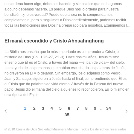
nos ordena hacer algo, debemos hacerlo, y si nos dice que no hagamos
algo, no debemos hacerlo. Es porque Dios nos lo ordena para nuestra
bendición, ¿no es verdad? Puede que ahora no lo comprendamos
completamente, pero si seguimos a Dios obedientemente, podemos recibir
todas las bendiciones que Dios ha preparado para nosotros. Examinemos l...
El maná escondido y Cristo Ahnsahnghong
La Biblia nos enseña que lo más importante es comprender a Cristo, el
misterio de Dios (Col. 1:26-27, 2:1-3). Hace dos mil años, Jesús mismo
enseñó que Él es el Cristo, a través del maná —el pan de vida— del cielo.
La mayoría de las personas, que habían escuchado las palabras de Jesús,
no creyeron en Él y lo dejaron. Sin embargo, los discípulos como Pedro,
Juan y Santiago, siguieron a Jesús hasta el final, comprendiendo que Él es
el Cristo que da palabras de vida eterna. A través de la Pascua del nuevo
pacto, Jesús dio el maná del cielo a quienes lo reconocieron. Es lo mismo en
esta época del Espír...
1
2
3
4
5
6
7
8
9
34
...
35
© 2010 Iglesia de Dios Sociedad Misionera Mundial. Todos los derechos reservados.