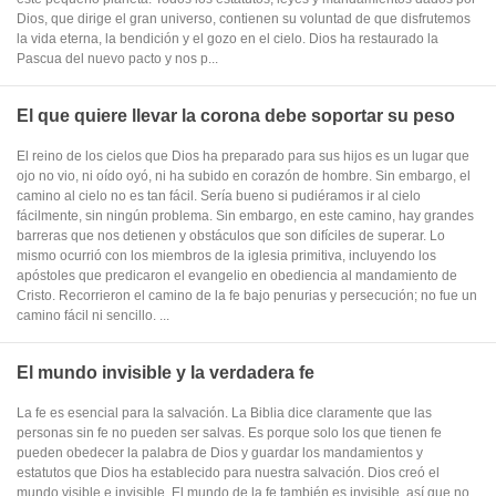
Dios, que dirige el gran universo, contienen su voluntad de que disfrutemos
la vida eterna, la bendición y el gozo en el cielo. Dios ha restaurado la
Pascua del nuevo pacto y nos p...
El que quiere llevar la corona debe soportar su peso
El reino de los cielos que Dios ha preparado para sus hijos es un lugar que
ojo no vio, ni oído oyó, ni ha subido en corazón de hombre. Sin embargo, el
camino al cielo no es tan fácil. Sería bueno si pudiéramos ir al cielo
fácilmente, sin ningún problema. Sin embargo, en este camino, hay grandes
barreras que nos detienen y obstáculos que son difíciles de superar. Lo
mismo ocurrió con los miembros de la iglesia primitiva, incluyendo los
apóstoles que predicaron el evangelio en obediencia al mandamiento de
Cristo. Recorrieron el camino de la fe bajo penurias y persecución; no fue un
camino fácil ni sencillo. ...
El mundo invisible y la verdadera fe
La fe es esencial para la salvación. La Biblia dice claramente que las
personas sin fe no pueden ser salvas. Es porque solo los que tienen fe
pueden obedecer la palabra de Dios y guardar los mandamientos y
estatutos que Dios ha establecido para nuestra salvación. Dios creó el
mundo visible e invisible. El mundo de la fe también es invisible, así que no