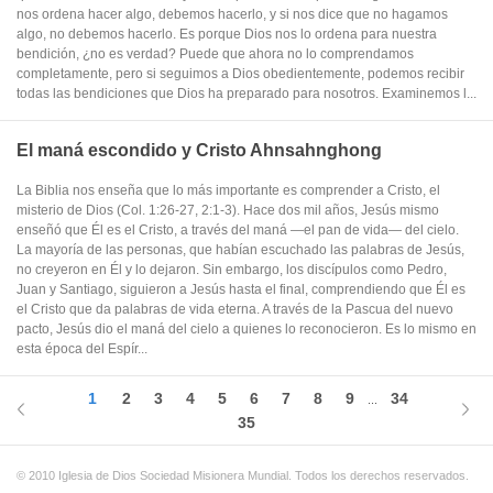
nos ordena hacer algo, debemos hacerlo, y si nos dice que no hagamos
algo, no debemos hacerlo. Es porque Dios nos lo ordena para nuestra
bendición, ¿no es verdad? Puede que ahora no lo comprendamos
completamente, pero si seguimos a Dios obedientemente, podemos recibir
todas las bendiciones que Dios ha preparado para nosotros. Examinemos l...
El maná escondido y Cristo Ahnsahnghong
La Biblia nos enseña que lo más importante es comprender a Cristo, el
misterio de Dios (Col. 1:26-27, 2:1-3). Hace dos mil años, Jesús mismo
enseñó que Él es el Cristo, a través del maná —el pan de vida— del cielo.
La mayoría de las personas, que habían escuchado las palabras de Jesús,
no creyeron en Él y lo dejaron. Sin embargo, los discípulos como Pedro,
Juan y Santiago, siguieron a Jesús hasta el final, comprendiendo que Él es
el Cristo que da palabras de vida eterna. A través de la Pascua del nuevo
pacto, Jesús dio el maná del cielo a quienes lo reconocieron. Es lo mismo en
esta época del Espír...
1
2
3
4
5
6
7
8
9
34
...
35
© 2010 Iglesia de Dios Sociedad Misionera Mundial. Todos los derechos reservados.