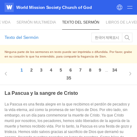
World Mission Society Church of God
WATV
 VIDA
SERMÓN MULTIMEDIA
TEXTO DEL SERMÓN
LIBROS DE LA V
Texto del Sermón
한국어 제목표시
Ninguna parte de los sermones en texto puede ser imprimida o difundida. Por favor, grabe
en su corazón lo que ha entendido, para compartir la fragancia de Sion.
1
2
3
4
5
6
7
8
9
34
...
35
La Pascua y la sangre de Cristo
La Pascua es una fiesta alegre en la que recibimos el perdón de pecados y
la vida eterna, así como la promesa de ser hijos de Dios. Por otro lado, sin
embargo, es un día para conmemorar la muerte de Cristo. Ya que Cristo
murió por nosotros, los pecadores, hemos sido liberados de la agonía de la
muerte y hemos recibido vida. Por lo tanto, la Pascua es una fiesta de gozo y
tristeza. Hemos sido salvos gracias al sacrificio de Dios que derramó su