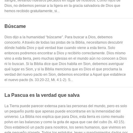
sangre, llevando nuestros pecados en lugar de nosotros. Como hijos de
Dios, no debemos pensar a la ligera en la gracia salvadora de Dios que
hemos recibido gratuitamente, si...
Búscame
Dios dijo a la humanidad “búscame”. Para buscar a Dios, debemos
conocerlo. A través de todas las pistas de la Biblia, necesitamos descubrir
dónde habita Dios y qué verdad trae cuando viene a esta tierra. Solo
entonces podremos encontrar a Dios y recibirlo correctamente. Dios mismo
vino a esta tierra, pero muchas iglesias en el mundo aún no conocen a Dios
ni lo buscan. Si la Biblia dice que Dios habita en Sion, debemos averiguar
qué lugar es Sion, y si la Biblia menciona que es Dios el que proclama la
verdad del nuevo pacto en Sion, debemos encontrar a Aquel que establece
el nuevo pacto (Is. 33:20-22, Mi. 4:1-2). S...
La Pascua es la verdad que salva
La Tierra puede parecer extensa para las personas del mundo, pero es solo
un pequeño punto que apenas puede encontrarse en la inmensidad del
universo. La Biblia nos explica que para Dios, esta tierra es como menudo
polvo en las balanzas y como la gota de agua que cae del cubo (Is. 40:15).
Dios estableció un pacto para nosotros, los seres humanos, que vivimos en
este pequeño planeta. Todos los estatutos, leyes y mandamientos dados por