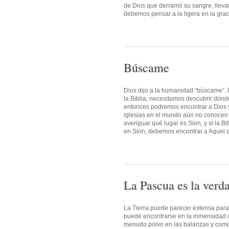
de Dios que derramó su sangre, lleva
debemos pensar a la ligera en la grac
Búscame
Dios dijo a la humanidad “búscame”. P
la Biblia, necesitamos descubrir dónd
entonces podremos encontrar a Dios y 
iglesias en el mundo aún no conocen a
averiguar qué lugar es Sion, y si la 
en Sion, debemos encontrar a Aquel que
La Pascua es la verd
La Tierra puede parecer extensa par
puede encontrarse en la inmensidad de
menudo polvo en las balanzas y como 