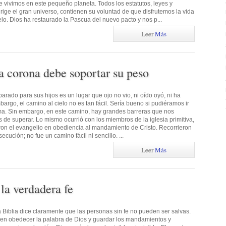
 vivimos en este pequeño planeta. Todos los estatutos, leyes y
ige el gran universo, contienen su voluntad de que disfrutemos la vida
ielo. Dios ha restaurado la Pascua del nuevo pacto y nos p...
Leer
Más
la corona debe soportar su peso
parado para sus hijos es un lugar que ojo no vio, ni oído oyó, ni ha
rgo, el camino al cielo no es tan fácil. Sería bueno si pudiéramos ir
ema. Sin embargo, en este camino, hay grandes barreras que nos
s de superar. Lo mismo ocurrió con los miembros de la iglesia primitiva,
ron el evangelio en obediencia al mandamiento de Cristo. Recorrieron
ecución; no fue un camino fácil ni sencillo. ...
Leer
Más
la verdadera fe
a Biblia dice claramente que las personas sin fe no pueden ser salvas.
den obedecer la palabra de Dios y guardar los mandamientos y