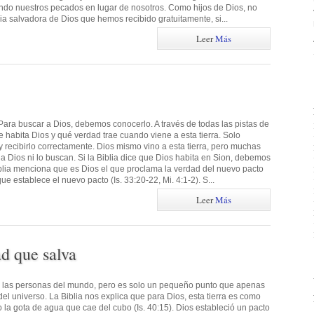
ndo nuestros pecados en lugar de nosotros. Como hijos de Dios, no
ia salvadora de Dios que hemos recibido gratuitamente, si...
Leer
Más
ara buscar a Dios, debemos conocerlo. A través de todas las pistas de
e habita Dios y qué verdad trae cuando viene a esta tierra. Solo
recibirlo correctamente. Dios mismo vino a esta tierra, pero muchas
 Dios ni lo buscan. Si la Biblia dice que Dios habita en Sion, debemos
Biblia menciona que es Dios el que proclama la verdad del nuevo pacto
 establece el nuevo pacto (Is. 33:20-22, Mi. 4:1-2). S...
Leer
Más
ad que salva
a las personas del mundo, pero es solo un pequeño punto que apenas
l universo. La Biblia nos explica que para Dios, esta tierra es como
la gota de agua que cae del cubo (Is. 40:15). Dios estableció un pacto