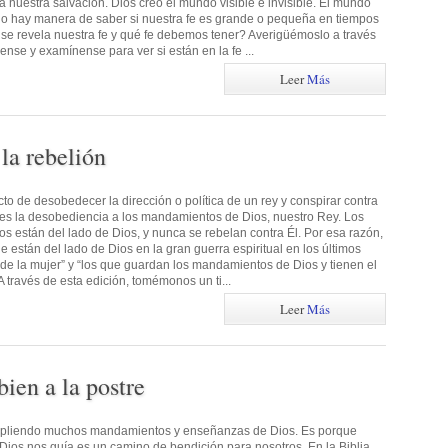
a nuestra salvación. Dios creó el mundo visible e invisible. El mundo
e no hay manera de saber si nuestra fe es grande o pequeña en tiempos
e revela nuestra fe y qué fe debemos tener? Averigüémoslo a través
nse y examínense para ver si están en la fe ...
Leer
Más
la rebelión
to de desobedecer la dirección o política de un rey y conspirar contra
ón es la desobediencia a los mandamientos de Dios, nuestro Rey. Los
 están del lado de Dios, y nunca se rebelan contra Él. Por esa razón,
e están del lado de Dios en la gran guerra espiritual en los últimos
 de la mujer” y “los que guardan los mandamientos de Dios y tienen el
A través de esta edición, tomémonos un ti...
Leer
Más
ien a la postre
umpliendo muchos mandamientos y enseñanzas de Dios. Es porque
ios nos guía es un camino de bendición para nosotros. En la Biblia,