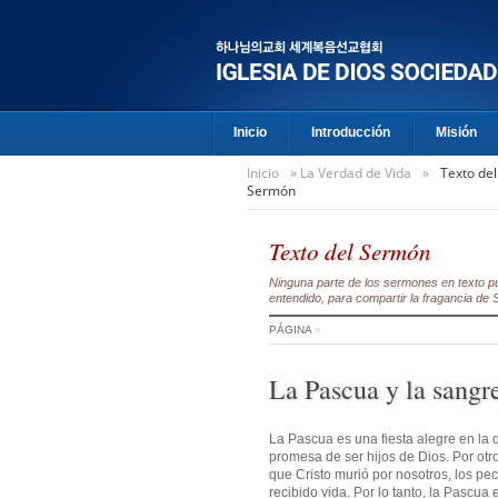
Inicio
Introducción
Misión
Inicio
»
La Verdad de Vida
»
Texto del
Sermón
Texto del Sermón
Ninguna parte de los sermones en texto pu
entendido, para compartir la fragancia de S
PÁGINA
»
La Pascua y la sangre
La Pascua es una fiesta alegre en la 
promesa de ser hijos de Dios. Por otr
que Cristo murió por nosotros, los p
recibido vida. Por lo tanto, la Pascua 