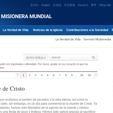
한국어
English
日本語
中文简体
Deutsch
हिन्दी
Tiếng Việt
La Verdad de Vida
Noticias de la Iglesia
Contribuciones a la Sociedad
La Verdad de Vida
Sermón Multimedia
한국어 제목표시
ede ser imprimida o difundida. Por favor, grabe en su corazón lo que ha
ion.
1
2
3
4
5
6
7
8
9
...
34
35
 de Cristo
que recibimos el perdón de pecados y la vida eterna, así como la
o lado, sin embargo, es un día para conmemorar la muerte de Cristo. Ya
ecadores, hemos sido liberados de la agonía de la muerte y hemos
es una fiesta de gozo y tristeza. Hemos sido salvos gracias al sacrificio