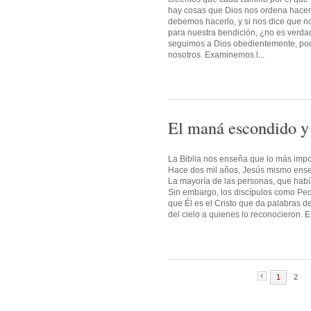
hay cosas que Dios nos ordena hacer
debemos hacerlo, y si nos dice que 
para nuestra bendición, ¿no es verd
seguimos a Dios obedientemente, pod
nosotros. Examinemos l...
El maná escondido y
La Biblia nos enseña que lo más impor
Hace dos mil años, Jesús mismo enseñ
La mayoría de las personas, que habí
Sin embargo, los discípulos como Pedr
que Él es el Cristo que da palabras d
del cielo a quienes lo reconocieron. E
1
2