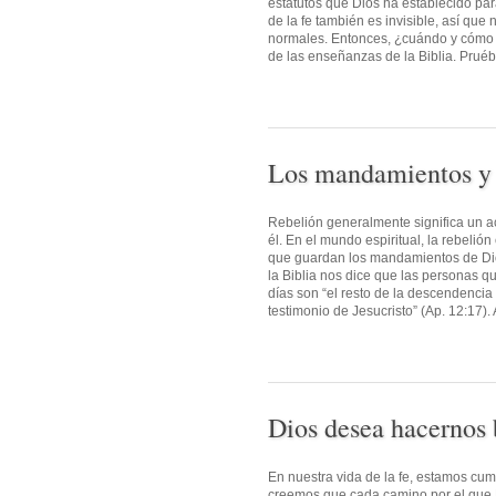
estatutos que Dios ha establecido par
de la fe también es invisible, así qu
normales. Entonces, ¿cuándo y cómo s
de las enseñanzas de la Biblia. Pruébe
Los mandamientos y 
Rebelión generalmente significa un ac
él. En el mundo espiritual, la rebeli
que guardan los mandamientos de Dios
la Biblia nos dice que las personas qu
días son “el resto de la descendencia
testimonio de Jesucristo” (Ap. 12:17). 
Dios desea hacernos b
En nuestra vida de la fe, estamos c
creemos que cada camino por el que D