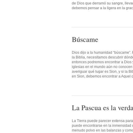
de Dios que derramó su sangre, lleva
debemos pensar a la ligera en la grac
Búscame
Dios dijo a la humanidad “búscame”. P
la Biblia, necesitamos descubrir dónd
entonces podremos encontrar a Dios y 
iglesias en el mundo aún no conocen a
averiguar qué lugar es Sion, y si la 
en Sion, debemos encontrar a Aquel que
La Pascua es la verd
La Tierra puede parecer extensa par
puede encontrarse en la inmensidad de
menudo polvo en las balanzas y como 