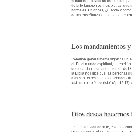
estatutos que Dios ha establecido par
de la fe también es invisible, así qu
normales. Entonces, ¿cuándo y cómo s
de las enseñanzas de la Biblia. Pruébe
Los mandamientos y 
Rebelión generalmente significa un ac
él. En el mundo espiritual, la rebeli
que guardan los mandamientos de Dios
la Biblia nos dice que las personas qu
días son “el resto de la descendencia
testimonio de Jesucristo” (Ap. 12:17). 
Dios desea hacernos b
En nuestra vida de la fe, estamos c
creemos que cada camino por el que D