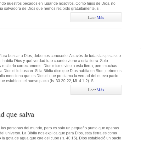
ndo nuestros pecados en lugar de nosotros. Como hijos de Dios, no
ia salvadora de Dios que hemos recibido gratuitamente, si...
Leer
Más
ara buscar a Dios, debemos conocerlo. A través de todas las pistas de
e habita Dios y qué verdad trae cuando viene a esta tierra. Solo
recibirlo correctamente. Dios mismo vino a esta tierra, pero muchas
 Dios ni lo buscan. Si la Biblia dice que Dios habita en Sion, debemos
Biblia menciona que es Dios el que proclama la verdad del nuevo pacto
 establece el nuevo pacto (Is. 33:20-22, Mi. 4:1-2). S...
Leer
Más
ad que salva
a las personas del mundo, pero es solo un pequeño punto que apenas
l universo. La Biblia nos explica que para Dios, esta tierra es como
la gota de agua que cae del cubo (Is. 40:15). Dios estableció un pacto