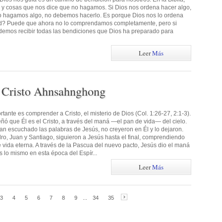
 y cosas que nos dice que no hagamos. Si Dios nos ordena hacer algo,
no hagamos algo, no debemos hacerlo. Es porque Dios nos lo ordena
ad? Puede que ahora no lo comprendamos completamente, pero si
emos recibir todas las bendiciones que Dios ha preparado para
Leer
Más
 Cristo Ahnsahnghong
tante es comprender a Cristo, el misterio de Dios (Col. 1:26-27, 2:1-3).
ó que Él es el Cristo, a través del maná —el pan de vida— del cielo.
an escuchado las palabras de Jesús, no creyeron en Él y lo dejaron.
o, Juan y Santiago, siguieron a Jesús hasta el final, comprendiendo
e vida eterna. A través de la Pascua del nuevo pacto, Jesús dio el maná
s lo mismo en esta época del Espír...
Leer
Más
3
4
5
6
7
8
9
...
34
35