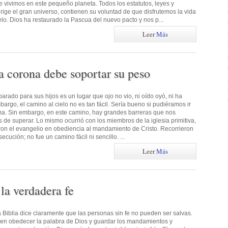
 vivimos en este pequeño planeta. Todos los estatutos, leyes y
ige el gran universo, contienen su voluntad de que disfrutemos la vida
ielo. Dios ha restaurado la Pascua del nuevo pacto y nos p...
Leer
Más
la corona debe soportar su peso
parado para sus hijos es un lugar que ojo no vio, ni oído oyó, ni ha
rgo, el camino al cielo no es tan fácil. Sería bueno si pudiéramos ir
ema. Sin embargo, en este camino, hay grandes barreras que nos
s de superar. Lo mismo ocurrió con los miembros de la iglesia primitiva,
ron el evangelio en obediencia al mandamiento de Cristo. Recorrieron
ecución; no fue un camino fácil ni sencillo. ...
Leer
Más
la verdadera fe
a Biblia dice claramente que las personas sin fe no pueden ser salvas.
den obedecer la palabra de Dios y guardar los mandamientos y