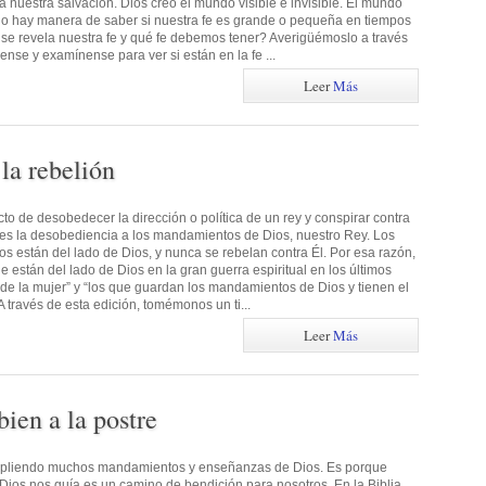
a nuestra salvación. Dios creó el mundo visible e invisible. El mundo
e no hay manera de saber si nuestra fe es grande o pequeña en tiempos
e revela nuestra fe y qué fe debemos tener? Averigüémoslo a través
nse y examínense para ver si están en la fe ...
Leer
Más
la rebelión
to de desobedecer la dirección o política de un rey y conspirar contra
ón es la desobediencia a los mandamientos de Dios, nuestro Rey. Los
 están del lado de Dios, y nunca se rebelan contra Él. Por esa razón,
e están del lado de Dios en la gran guerra espiritual en los últimos
 de la mujer” y “los que guardan los mandamientos de Dios y tienen el
A través de esta edición, tomémonos un ti...
Leer
Más
ien a la postre
umpliendo muchos mandamientos y enseñanzas de Dios. Es porque
ios nos guía es un camino de bendición para nosotros. En la Biblia,