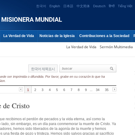
한국어
English
日本語
中文简体
Deutsch
हिन्दी
Tiếng Việt
La Verdad de Vida
Noticias de la Iglesia
Contribuciones a la Sociedad
La Verdad de Vida
Sermón Multimedia
한국어 제목표시
ede ser imprimida o difundida. Por favor, grabe en su corazón lo que ha
ion.
1
2
3
4
5
6
7
8
9
...
34
35
 de Cristo
que recibimos el perdón de pecados y la vida eterna, así como la
o lado, sin embargo, es un día para conmemorar la muerte de Cristo. Ya
ecadores, hemos sido liberados de la agonía de la muerte y hemos
es una fiesta de gozo y tristeza. Hemos sido salvos gracias al sacrificio