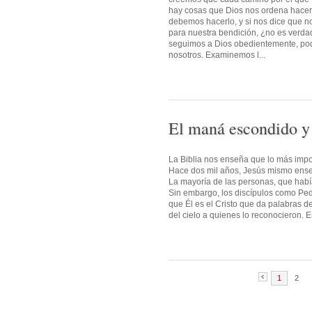
hay cosas que Dios nos ordena hacer
debemos hacerlo, y si nos dice que 
para nuestra bendición, ¿no es verd
seguimos a Dios obedientemente, pod
nosotros. Examinemos l...
El maná escondido y
La Biblia nos enseña que lo más impor
Hace dos mil años, Jesús mismo enseñ
La mayoría de las personas, que habí
Sin embargo, los discípulos como Pedr
que Él es el Cristo que da palabras d
del cielo a quienes lo reconocieron. E
1
2