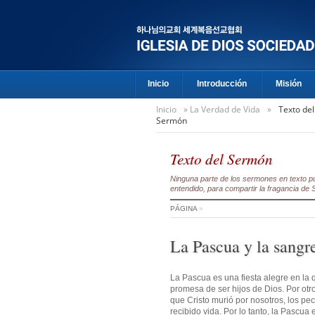
Inicio
Introducción
Misión
Inicio
»
La Verdad de Vida
»
Texto del
Sermón
Texto del Sermón
Ninguna parte de los sermones en texto pu
entendido, para compartir la fragancia de S
PÁGINA
»
La Pascua y la sangre
La Pascua es una fiesta alegre en la 
promesa de ser hijos de Dios. Por otr
que Cristo murió por nosotros, los p
recibido vida. Por lo tanto, la Pascua 