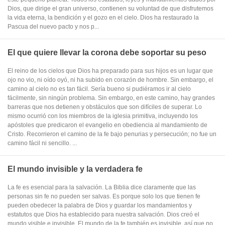
Dios, que dirige el gran universo, contienen su voluntad de que disfrutemos
la vida eterna, la bendición y el gozo en el cielo. Dios ha restaurado la
Pascua del nuevo pacto y nos p...
El que quiere llevar la corona debe soportar su peso
El reino de los cielos que Dios ha preparado para sus hijos es un lugar que
ojo no vio, ni oído oyó, ni ha subido en corazón de hombre. Sin embargo, el
camino al cielo no es tan fácil. Sería bueno si pudiéramos ir al cielo
fácilmente, sin ningún problema. Sin embargo, en este camino, hay grandes
barreras que nos detienen y obstáculos que son difíciles de superar. Lo
mismo ocurrió con los miembros de la iglesia primitiva, incluyendo los
apóstoles que predicaron el evangelio en obediencia al mandamiento de
Cristo. Recorrieron el camino de la fe bajo penurias y persecución; no fue un
camino fácil ni sencillo. ...
El mundo invisible y la verdadera fe
La fe es esencial para la salvación. La Biblia dice claramente que las
personas sin fe no pueden ser salvas. Es porque solo los que tienen fe
pueden obedecer la palabra de Dios y guardar los mandamientos y
estatutos que Dios ha establecido para nuestra salvación. Dios creó el
mundo visible e invisible. El mundo de la fe también es invisible, así que no