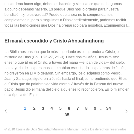
nos ordena hacer algo, debemos hacerlo, y si nos dice que no hagamos
algo, no debemos hacerlo. Es porque Dios nos lo ordena para nuestra
bendición, ¿no es verdad? Puede que ahora no lo comprendamos
completamente, pero si seguimos a Dios obedientemente, podemos recibir
todas las bendiciones que Dios ha preparado para nosotros. Examinemos l...
El maná escondido y Cristo Ahnsahnghong
La Biblia nos enseña que lo más importante es comprender a Cristo, el
misterio de Dios (Col. 1:26-27, 2:1-3). Hace dos mil años, Jesús mismo
enseñó que Él es el Cristo, a través del maná —el pan de vida— del cielo.
La mayoría de las personas, que habían escuchado las palabras de Jesús,
no creyeron en Él y lo dejaron. Sin embargo, los discípulos como Pedro,
Juan y Santiago, siguieron a Jesús hasta el final, comprendiendo que Él es
el Cristo que da palabras de vida eterna. A través de la Pascua del nuevo
pacto, Jesús dio el maná del cielo a quienes lo reconocieron. Es lo mismo en
esta época del Espír...
1
2
3
4
5
6
7
8
9
34
...
35
© 2010 Iglesia de Dios Sociedad Misionera Mundial. Todos los derechos reservados.