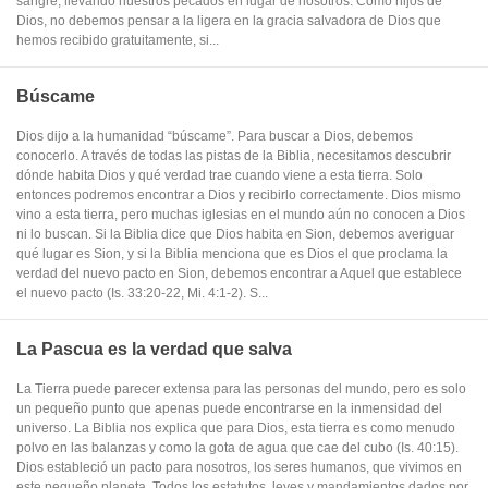
sangre, llevando nuestros pecados en lugar de nosotros. Como hijos de
Dios, no debemos pensar a la ligera en la gracia salvadora de Dios que
hemos recibido gratuitamente, si...
Búscame
Dios dijo a la humanidad “búscame”. Para buscar a Dios, debemos
conocerlo. A través de todas las pistas de la Biblia, necesitamos descubrir
dónde habita Dios y qué verdad trae cuando viene a esta tierra. Solo
entonces podremos encontrar a Dios y recibirlo correctamente. Dios mismo
vino a esta tierra, pero muchas iglesias en el mundo aún no conocen a Dios
ni lo buscan. Si la Biblia dice que Dios habita en Sion, debemos averiguar
qué lugar es Sion, y si la Biblia menciona que es Dios el que proclama la
verdad del nuevo pacto en Sion, debemos encontrar a Aquel que establece
el nuevo pacto (Is. 33:20-22, Mi. 4:1-2). S...
La Pascua es la verdad que salva
La Tierra puede parecer extensa para las personas del mundo, pero es solo
un pequeño punto que apenas puede encontrarse en la inmensidad del
universo. La Biblia nos explica que para Dios, esta tierra es como menudo
polvo en las balanzas y como la gota de agua que cae del cubo (Is. 40:15).
Dios estableció un pacto para nosotros, los seres humanos, que vivimos en
este pequeño planeta. Todos los estatutos, leyes y mandamientos dados por