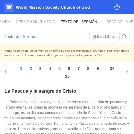
World Mission Society Church of God
WATV
 VIDA
SERMÓN MULTIMEDIA
TEXTO DEL SERMÓN
LIBROS DE LA V
Texto del Sermón
한국어 제목표시
Ninguna parte de los sermones en texto puede ser imprimida o difundida. Por favor, grabe
en su corazón lo que ha entendido, para compartir la fragancia de Sion.
1
2
3
4
5
6
7
8
9
34
...
35
La Pascua y la sangre de Cristo
La Pascua es una fiesta alegre en la que recibimos el perdón de pecados y
la vida eterna, así como la promesa de ser hijos de Dios. Por otro lado, sin
embargo, es un día para conmemorar la muerte de Cristo. Ya que Cristo
murió por nosotros, los pecadores, hemos sido liberados de la agonía de la
muerte y hemos recibido vida. Por lo tanto, la Pascua es una fiesta de gozo y
tristeza. Hemos sido salvos gracias al sacrificio de Dios que derramó su