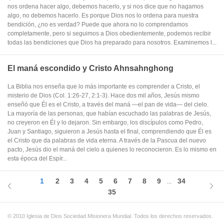
nos ordena hacer algo, debemos hacerlo, y si nos dice que no hagamos
algo, no debemos hacerlo. Es porque Dios nos lo ordena para nuestra
bendición, ¿no es verdad? Puede que ahora no lo comprendamos
completamente, pero si seguimos a Dios obedientemente, podemos recibir
todas las bendiciones que Dios ha preparado para nosotros. Examinemos l...
El maná escondido y Cristo Ahnsahnghong
La Biblia nos enseña que lo más importante es comprender a Cristo, el
misterio de Dios (Col. 1:26-27, 2:1-3). Hace dos mil años, Jesús mismo
enseñó que Él es el Cristo, a través del maná —el pan de vida— del cielo.
La mayoría de las personas, que habían escuchado las palabras de Jesús,
no creyeron en Él y lo dejaron. Sin embargo, los discípulos como Pedro,
Juan y Santiago, siguieron a Jesús hasta el final, comprendiendo que Él es
el Cristo que da palabras de vida eterna. A través de la Pascua del nuevo
pacto, Jesús dio el maná del cielo a quienes lo reconocieron. Es lo mismo en
esta época del Espír...
1
2
3
4
5
6
7
8
9
34
...
35
© 2010 Iglesia de Dios Sociedad Misionera Mundial. Todos los derechos reservados.