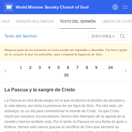
World Mission Society Church of God
WATV
 VIDA
SERMÓN MULTIMEDIA
TEXTO DEL SERMÓN
LIBROS DE LA V
Texto del Sermón
한국어 제목표시
Ninguna parte de los sermones en texto puede ser imprimida o difundida. Por favor, grabe
en su corazón lo que ha entendido, para compartir la fragancia de Sion.
1
2
3
4
5
6
7
8
9
34
...
35
La Pascua y la sangre de Cristo
La Pascua es una fiesta alegre en la que recibimos el perdón de pecados y
la vida eterna, así como la promesa de ser hijos de Dios. Por otro lado, sin
embargo, es un día para conmemorar la muerte de Cristo. Ya que Cristo
murió por nosotros, los pecadores, hemos sido liberados de la agonía de la
muerte y hemos recibido vida. Por lo tanto, la Pascua es una fiesta de gozo y
tristeza. Hemos sido salvos gracias al sacrificio de Dios que derramó su