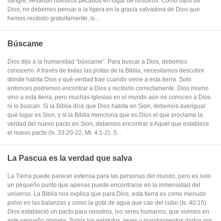
sangre, llevando nuestros pecados en lugar de nosotros. Como hijos de
Dios, no debemos pensar a la ligera en la gracia salvadora de Dios que
hemos recibido gratuitamente, si...
Búscame
Dios dijo a la humanidad “búscame”. Para buscar a Dios, debemos
conocerlo. A través de todas las pistas de la Biblia, necesitamos descubrir
dónde habita Dios y qué verdad trae cuando viene a esta tierra. Solo
entonces podremos encontrar a Dios y recibirlo correctamente. Dios mismo
vino a esta tierra, pero muchas iglesias en el mundo aún no conocen a Dios
ni lo buscan. Si la Biblia dice que Dios habita en Sion, debemos averiguar
qué lugar es Sion, y si la Biblia menciona que es Dios el que proclama la
verdad del nuevo pacto en Sion, debemos encontrar a Aquel que establece
el nuevo pacto (Is. 33:20-22, Mi. 4:1-2). S...
La Pascua es la verdad que salva
La Tierra puede parecer extensa para las personas del mundo, pero es solo
un pequeño punto que apenas puede encontrarse en la inmensidad del
universo. La Biblia nos explica que para Dios, esta tierra es como menudo
polvo en las balanzas y como la gota de agua que cae del cubo (Is. 40:15).
Dios estableció un pacto para nosotros, los seres humanos, que vivimos en
este pequeño planeta. Todos los estatutos, leyes y mandamientos dados por