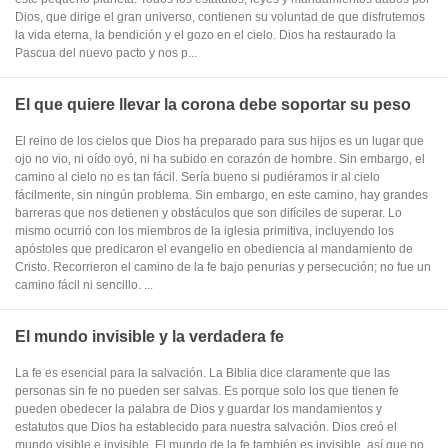
Dios, que dirige el gran universo, contienen su voluntad de que disfrutemos
la vida eterna, la bendición y el gozo en el cielo. Dios ha restaurado la
Pascua del nuevo pacto y nos p...
El que quiere llevar la corona debe soportar su peso
El reino de los cielos que Dios ha preparado para sus hijos es un lugar que
ojo no vio, ni oído oyó, ni ha subido en corazón de hombre. Sin embargo, el
camino al cielo no es tan fácil. Sería bueno si pudiéramos ir al cielo
fácilmente, sin ningún problema. Sin embargo, en este camino, hay grandes
barreras que nos detienen y obstáculos que son difíciles de superar. Lo
mismo ocurrió con los miembros de la iglesia primitiva, incluyendo los
apóstoles que predicaron el evangelio en obediencia al mandamiento de
Cristo. Recorrieron el camino de la fe bajo penurias y persecución; no fue un
camino fácil ni sencillo. ...
El mundo invisible y la verdadera fe
La fe es esencial para la salvación. La Biblia dice claramente que las
personas sin fe no pueden ser salvas. Es porque solo los que tienen fe
pueden obedecer la palabra de Dios y guardar los mandamientos y
estatutos que Dios ha establecido para nuestra salvación. Dios creó el
mundo visible e invisible. El mundo de la fe también es invisible, así que no