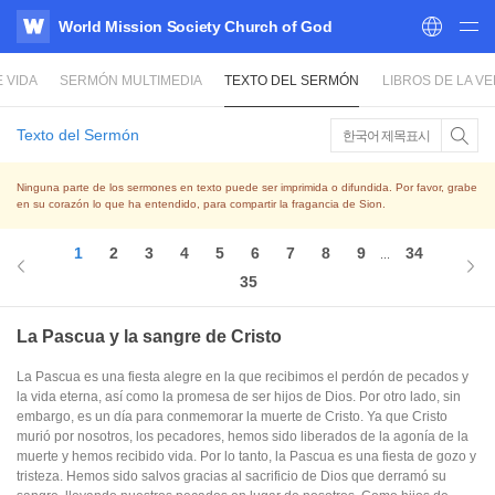
World Mission Society Church of God
WATV
 VIDA
SERMÓN MULTIMEDIA
TEXTO DEL SERMÓN
LIBROS DE LA V
Texto del Sermón
한국어 제목표시
Ninguna parte de los sermones en texto puede ser imprimida o difundida. Por favor, grabe
en su corazón lo que ha entendido, para compartir la fragancia de Sion.
1
2
3
4
5
6
7
8
9
34
...
35
La Pascua y la sangre de Cristo
La Pascua es una fiesta alegre en la que recibimos el perdón de pecados y
la vida eterna, así como la promesa de ser hijos de Dios. Por otro lado, sin
embargo, es un día para conmemorar la muerte de Cristo. Ya que Cristo
murió por nosotros, los pecadores, hemos sido liberados de la agonía de la
muerte y hemos recibido vida. Por lo tanto, la Pascua es una fiesta de gozo y
tristeza. Hemos sido salvos gracias al sacrificio de Dios que derramó su