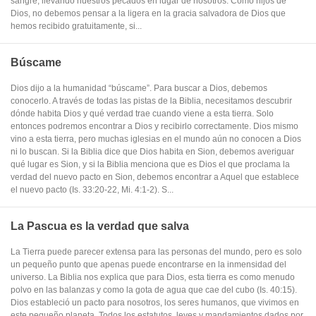
sangre, llevando nuestros pecados en lugar de nosotros. Como hijos de
Dios, no debemos pensar a la ligera en la gracia salvadora de Dios que
hemos recibido gratuitamente, si...
Búscame
Dios dijo a la humanidad “búscame”. Para buscar a Dios, debemos
conocerlo. A través de todas las pistas de la Biblia, necesitamos descubrir
dónde habita Dios y qué verdad trae cuando viene a esta tierra. Solo
entonces podremos encontrar a Dios y recibirlo correctamente. Dios mismo
vino a esta tierra, pero muchas iglesias en el mundo aún no conocen a Dios
ni lo buscan. Si la Biblia dice que Dios habita en Sion, debemos averiguar
qué lugar es Sion, y si la Biblia menciona que es Dios el que proclama la
verdad del nuevo pacto en Sion, debemos encontrar a Aquel que establece
el nuevo pacto (Is. 33:20-22, Mi. 4:1-2). S...
La Pascua es la verdad que salva
La Tierra puede parecer extensa para las personas del mundo, pero es solo
un pequeño punto que apenas puede encontrarse en la inmensidad del
universo. La Biblia nos explica que para Dios, esta tierra es como menudo
polvo en las balanzas y como la gota de agua que cae del cubo (Is. 40:15).
Dios estableció un pacto para nosotros, los seres humanos, que vivimos en
este pequeño planeta. Todos los estatutos, leyes y mandamientos dados por