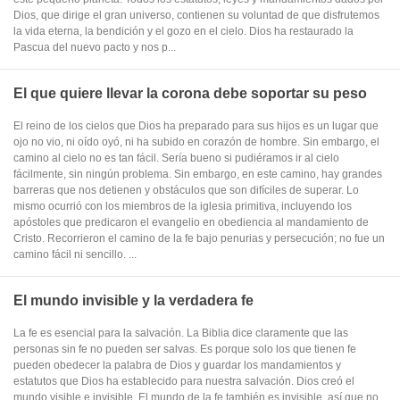
Dios, que dirige el gran universo, contienen su voluntad de que disfrutemos
la vida eterna, la bendición y el gozo en el cielo. Dios ha restaurado la
Pascua del nuevo pacto y nos p...
El que quiere llevar la corona debe soportar su peso
El reino de los cielos que Dios ha preparado para sus hijos es un lugar que
ojo no vio, ni oído oyó, ni ha subido en corazón de hombre. Sin embargo, el
camino al cielo no es tan fácil. Sería bueno si pudiéramos ir al cielo
fácilmente, sin ningún problema. Sin embargo, en este camino, hay grandes
barreras que nos detienen y obstáculos que son difíciles de superar. Lo
mismo ocurrió con los miembros de la iglesia primitiva, incluyendo los
apóstoles que predicaron el evangelio en obediencia al mandamiento de
Cristo. Recorrieron el camino de la fe bajo penurias y persecución; no fue un
camino fácil ni sencillo. ...
El mundo invisible y la verdadera fe
La fe es esencial para la salvación. La Biblia dice claramente que las
personas sin fe no pueden ser salvas. Es porque solo los que tienen fe
pueden obedecer la palabra de Dios y guardar los mandamientos y
estatutos que Dios ha establecido para nuestra salvación. Dios creó el
mundo visible e invisible. El mundo de la fe también es invisible, así que no