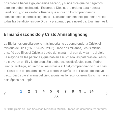
nos ordena hacer algo, debemos hacerlo, y si nos dice que no hagamos
algo, no debemos hacerlo. Es porque Dios nos lo ordena para nuestra
bendición, ¿no es verdad? Puede que ahora no lo comprendamos
completamente, pero si seguimos a Dios obedientemente, podemos recibir
todas las bendiciones que Dios ha preparado para nosotros. Examinemos l...
El maná escondido y Cristo Ahnsahnghong
La Biblia nos enseña que lo más importante es comprender a Cristo, el
misterio de Dios (Col. 1:26-27, 2:1-3). Hace dos mil años, Jesús mismo
enseñó que Él es el Cristo, a través del maná —el pan de vida— del cielo.
La mayoría de las personas, que habían escuchado las palabras de Jesús,
no creyeron en Él y lo dejaron. Sin embargo, los discípulos como Pedro,
Juan y Santiago, siguieron a Jesús hasta el final, comprendiendo que Él es
el Cristo que da palabras de vida eterna. A través de la Pascua del nuevo
pacto, Jesús dio el maná del cielo a quienes lo reconocieron. Es lo mismo en
esta época del Espír...
1
2
3
4
5
6
7
8
9
34
...
35
© 2010 Iglesia de Dios Sociedad Misionera Mundial. Todos los derechos reservados.