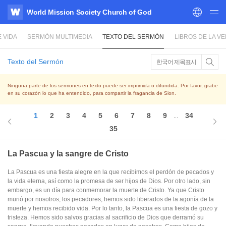
World Mission Society Church of God
WATV
 VIDA
SERMÓN MULTIMEDIA
TEXTO DEL SERMÓN
LIBROS DE LA V
Texto del Sermón
한국어 제목표시
Ninguna parte de los sermones en texto puede ser imprimida o difundida. Por favor, grabe
en su corazón lo que ha entendido, para compartir la fragancia de Sion.
1
2
3
4
5
6
7
8
9
34
...
35
La Pascua y la sangre de Cristo
La Pascua es una fiesta alegre en la que recibimos el perdón de pecados y
la vida eterna, así como la promesa de ser hijos de Dios. Por otro lado, sin
embargo, es un día para conmemorar la muerte de Cristo. Ya que Cristo
murió por nosotros, los pecadores, hemos sido liberados de la agonía de la
muerte y hemos recibido vida. Por lo tanto, la Pascua es una fiesta de gozo y
tristeza. Hemos sido salvos gracias al sacrificio de Dios que derramó su