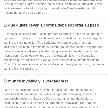
Dios, que dirige el gran universo, contienen su voluntad de que disfrutemos
la vida eterna, la bendición y el gozo en el cielo. Dios ha restaurado la
Pascua del nuevo pacto y nos p...
El que quiere llevar la corona debe soportar su peso
El reino de los cielos que Dios ha preparado para sus hijos es un lugar que
ojo no vio, ni oído oyó, ni ha subido en corazón de hombre. Sin embargo, el
camino al cielo no es tan fácil. Sería bueno si pudiéramos ir al cielo
fácilmente, sin ningún problema. Sin embargo, en este camino, hay grandes
barreras que nos detienen y obstáculos que son difíciles de superar. Lo
mismo ocurrió con los miembros de la iglesia primitiva, incluyendo los
apóstoles que predicaron el evangelio en obediencia al mandamiento de
Cristo. Recorrieron el camino de la fe bajo penurias y persecución; no fue un
camino fácil ni sencillo. ...
El mundo invisible y la verdadera fe
La fe es esencial para la salvación. La Biblia dice claramente que las
personas sin fe no pueden ser salvas. Es porque solo los que tienen fe
pueden obedecer la palabra de Dios y guardar los mandamientos y
estatutos que Dios ha establecido para nuestra salvación. Dios creó el
mundo visible e invisible. El mundo de la fe también es invisible, así que no