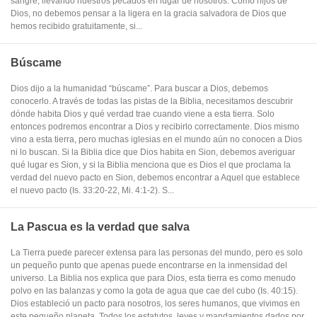
sangre, llevando nuestros pecados en lugar de nosotros. Como hijos de
Dios, no debemos pensar a la ligera en la gracia salvadora de Dios que
hemos recibido gratuitamente, si...
Búscame
Dios dijo a la humanidad “búscame”. Para buscar a Dios, debemos
conocerlo. A través de todas las pistas de la Biblia, necesitamos descubrir
dónde habita Dios y qué verdad trae cuando viene a esta tierra. Solo
entonces podremos encontrar a Dios y recibirlo correctamente. Dios mismo
vino a esta tierra, pero muchas iglesias en el mundo aún no conocen a Dios
ni lo buscan. Si la Biblia dice que Dios habita en Sion, debemos averiguar
qué lugar es Sion, y si la Biblia menciona que es Dios el que proclama la
verdad del nuevo pacto en Sion, debemos encontrar a Aquel que establece
el nuevo pacto (Is. 33:20-22, Mi. 4:1-2). S...
La Pascua es la verdad que salva
La Tierra puede parecer extensa para las personas del mundo, pero es solo
un pequeño punto que apenas puede encontrarse en la inmensidad del
universo. La Biblia nos explica que para Dios, esta tierra es como menudo
polvo en las balanzas y como la gota de agua que cae del cubo (Is. 40:15).
Dios estableció un pacto para nosotros, los seres humanos, que vivimos en
este pequeño planeta. Todos los estatutos, leyes y mandamientos dados por