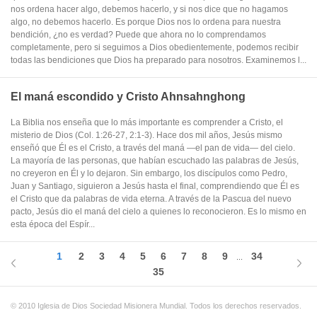
nos ordena hacer algo, debemos hacerlo, y si nos dice que no hagamos
algo, no debemos hacerlo. Es porque Dios nos lo ordena para nuestra
bendición, ¿no es verdad? Puede que ahora no lo comprendamos
completamente, pero si seguimos a Dios obedientemente, podemos recibir
todas las bendiciones que Dios ha preparado para nosotros. Examinemos l...
El maná escondido y Cristo Ahnsahnghong
La Biblia nos enseña que lo más importante es comprender a Cristo, el
misterio de Dios (Col. 1:26-27, 2:1-3). Hace dos mil años, Jesús mismo
enseñó que Él es el Cristo, a través del maná —el pan de vida— del cielo.
La mayoría de las personas, que habían escuchado las palabras de Jesús,
no creyeron en Él y lo dejaron. Sin embargo, los discípulos como Pedro,
Juan y Santiago, siguieron a Jesús hasta el final, comprendiendo que Él es
el Cristo que da palabras de vida eterna. A través de la Pascua del nuevo
pacto, Jesús dio el maná del cielo a quienes lo reconocieron. Es lo mismo en
esta época del Espír...
1
2
3
4
5
6
7
8
9
34
...
35
© 2010 Iglesia de Dios Sociedad Misionera Mundial. Todos los derechos reservados.