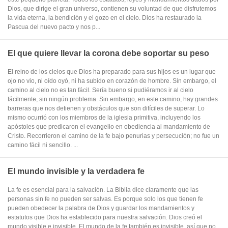
Dios, que dirige el gran universo, contienen su voluntad de que disfrutemos
la vida eterna, la bendición y el gozo en el cielo. Dios ha restaurado la
Pascua del nuevo pacto y nos p...
El que quiere llevar la corona debe soportar su peso
El reino de los cielos que Dios ha preparado para sus hijos es un lugar que
ojo no vio, ni oído oyó, ni ha subido en corazón de hombre. Sin embargo, el
camino al cielo no es tan fácil. Sería bueno si pudiéramos ir al cielo
fácilmente, sin ningún problema. Sin embargo, en este camino, hay grandes
barreras que nos detienen y obstáculos que son difíciles de superar. Lo
mismo ocurrió con los miembros de la iglesia primitiva, incluyendo los
apóstoles que predicaron el evangelio en obediencia al mandamiento de
Cristo. Recorrieron el camino de la fe bajo penurias y persecución; no fue un
camino fácil ni sencillo. ...
El mundo invisible y la verdadera fe
La fe es esencial para la salvación. La Biblia dice claramente que las
personas sin fe no pueden ser salvas. Es porque solo los que tienen fe
pueden obedecer la palabra de Dios y guardar los mandamientos y
estatutos que Dios ha establecido para nuestra salvación. Dios creó el
mundo visible e invisible. El mundo de la fe también es invisible, así que no