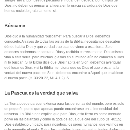
sangre, llevando nuestros pecados en lugar de nosotros. Como hijos de
Dios, no debemos pensar a la ligera en la gracia salvadora de Dios que
hemos recibido gratuitamente, si...
Búscame
Dios dijo a la humanidad “búscame”. Para buscar a Dios, debemos
conocerlo. A través de todas las pistas de la Biblia, necesitamos descubrir
dónde habita Dios y qué verdad trae cuando viene a esta tierra. Solo
entonces podremos encontrar a Dios y recibirlo correctamente. Dios mismo
vino a esta tierra, pero muchas iglesias en el mundo aún no conocen a Dios
ni lo buscan. Si la Biblia dice que Dios habita en Sion, debemos averiguar
qué lugar es Sion, y si la Biblia menciona que es Dios el que proclama la
verdad del nuevo pacto en Sion, debemos encontrar a Aquel que establece
el nuevo pacto (Is. 33:20-22, Mi. 4:1-2). S...
La Pascua es la verdad que salva
La Tierra puede parecer extensa para las personas del mundo, pero es solo
un pequeño punto que apenas puede encontrarse en la inmensidad del
universo. La Biblia nos explica que para Dios, esta tierra es como menudo
polvo en las balanzas y como la gota de agua que cae del cubo (Is. 40:15).
Dios estableció un pacto para nosotros, los seres humanos, que vivimos en
este pequeño planeta. Todos los estatutos, leyes y mandamientos dados por