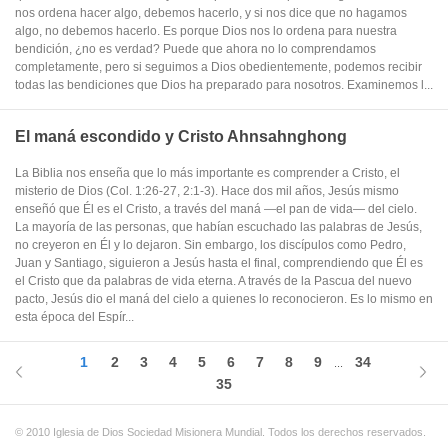
nos ordena hacer algo, debemos hacerlo, y si nos dice que no hagamos
algo, no debemos hacerlo. Es porque Dios nos lo ordena para nuestra
bendición, ¿no es verdad? Puede que ahora no lo comprendamos
completamente, pero si seguimos a Dios obedientemente, podemos recibir
todas las bendiciones que Dios ha preparado para nosotros. Examinemos l...
El maná escondido y Cristo Ahnsahnghong
La Biblia nos enseña que lo más importante es comprender a Cristo, el
misterio de Dios (Col. 1:26-27, 2:1-3). Hace dos mil años, Jesús mismo
enseñó que Él es el Cristo, a través del maná —el pan de vida— del cielo.
La mayoría de las personas, que habían escuchado las palabras de Jesús,
no creyeron en Él y lo dejaron. Sin embargo, los discípulos como Pedro,
Juan y Santiago, siguieron a Jesús hasta el final, comprendiendo que Él es
el Cristo que da palabras de vida eterna. A través de la Pascua del nuevo
pacto, Jesús dio el maná del cielo a quienes lo reconocieron. Es lo mismo en
esta época del Espír...
1
2
3
4
5
6
7
8
9
34
...
35
© 2010 Iglesia de Dios Sociedad Misionera Mundial. Todos los derechos reservados.