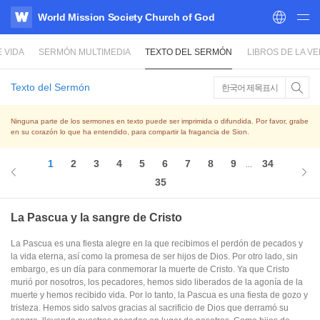
World Mission Society Church of God
WATV
 VIDA
SERMÓN MULTIMEDIA
TEXTO DEL SERMÓN
LIBROS DE LA V
Texto del Sermón
한국어 제목표시
Ninguna parte de los sermones en texto puede ser imprimida o difundida. Por favor, grabe
en su corazón lo que ha entendido, para compartir la fragancia de Sion.
1
2
3
4
5
6
7
8
9
34
...
35
La Pascua y la sangre de Cristo
La Pascua es una fiesta alegre en la que recibimos el perdón de pecados y
la vida eterna, así como la promesa de ser hijos de Dios. Por otro lado, sin
embargo, es un día para conmemorar la muerte de Cristo. Ya que Cristo
murió por nosotros, los pecadores, hemos sido liberados de la agonía de la
muerte y hemos recibido vida. Por lo tanto, la Pascua es una fiesta de gozo y
tristeza. Hemos sido salvos gracias al sacrificio de Dios que derramó su