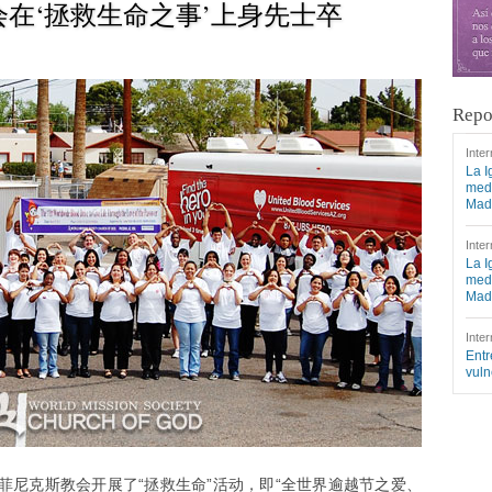
会在‘拯救生命之事’上身先士卒
Repo
Inter
La I
medi
Mad
Inter
La I
medi
Mad
Inter
Entr
vuln
）菲尼克斯教会开展了“拯救生命”活动，即“全世界逾越节之爱、