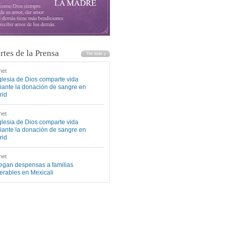
rtes de la Prensa
net
glesia de Dios comparte vida
ante la donación de sangre en
rid
net
glesia de Dios comparte vida
ante la donación de sangre en
rid
net
egan despensas a familias
erables en Mexicali