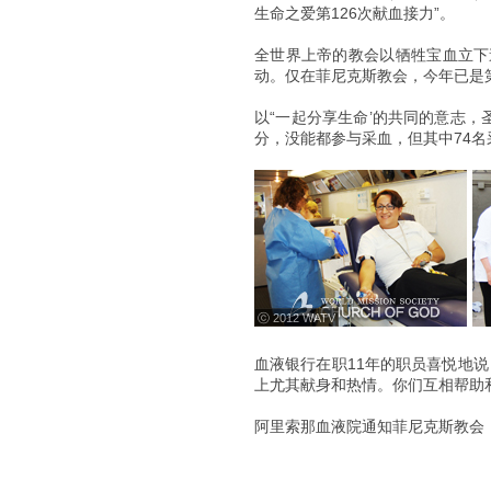
生命之爱第126次献血接力”。
全世界上帝的教会以牺牲宝血立下
动。仅在菲尼克斯教会，今年已是
以“一起分享生命’的共同的意志，
分，没能都参与采血，但其中74名
ⓒ 2012 WATV
血液银行在职11年的职员喜悦地
上尤其献身和热情。你们互相帮助
阿里索那血液院通知菲尼克斯教会：