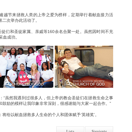
逾越节来拯救人类的上帝之爱为榜样，定期举行着献血接力活
第二次举办此活动了。
圣徒们和圣徒家属、亲戚等160余名合聚一处。虽然因时间不充
采血成功。
说：“虽然我遇到过很多人，但上帝的教会圣徒们在拯救生命之事
和鼓励的模样让我印象非常深刻，很感谢能与大家一起合作。”
将给以献血拯救多人生命的个人和团体赋予‘英雄奖’。
Lista
Siguiente