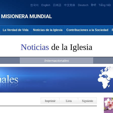
한국어
English
日本語
中文简体
Deutsch
हिन्दी
Tiếng Việt
La Verdad de Vida
Noticias de la Iglesia
Contribuciones a la Sociedad
Noticias
de la Iglesia
Internacionales
Imprimir
Lista
Siguiente