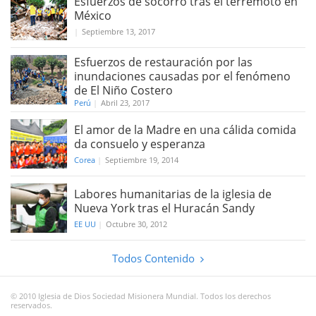
Esfuerzos de socorro tras el terremoto en
México
|
Septiembre 13, 2017
Esfuerzos de restauración por las
inundaciones causadas por el fenómeno
de El Niño Costero
Perú
|
Abril 23, 2017
El amor de la Madre en una cálida comida
da consuelo y esperanza
Corea
|
Septiembre 19, 2014
Labores humanitarias de la iglesia de
Nueva York tras el Huracán Sandy
EE UU
|
Octubre 30, 2012
Todos Contenido
© 2010 Iglesia de Dios Sociedad Misionera Mundial. Todos los derechos
reservados.