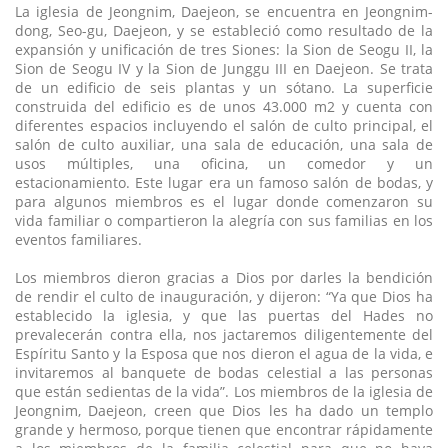
La iglesia de Jeongnim, Daejeon, se encuentra en Jeongnim-
dong, Seo-gu, Daejeon, y se estableció como resultado de la
expansión y unificación de tres Siones: la Sion de Seogu II, la
Sion de Seogu IV y la Sion de Junggu III en Daejeon. Se trata
de un edificio de seis plantas y un sótano. La superficie
construida del edificio es de unos 43.000 m2 y cuenta con
diferentes espacios incluyendo el salón de culto principal, el
salón de culto auxiliar, una sala de educación, una sala de
usos múltiples, una oficina, un comedor y un
estacionamiento. Este lugar era un famoso salón de bodas, y
para algunos miembros es el lugar donde comenzaron su
vida familiar o compartieron la alegría con sus familias en los
eventos familiares.
Los miembros dieron gracias a Dios por darles la bendición
de rendir el culto de inauguración, y dijeron: “Ya que Dios ha
establecido la iglesia, y que las puertas del Hades no
prevalecerán contra ella, nos jactaremos diligentemente del
Espíritu Santo y la Esposa que nos dieron el agua de la vida, e
invitaremos al banquete de bodas celestial a las personas
que están sedientas de la vida”. Los miembros de la iglesia de
Jeongnim, Daejeon, creen que Dios les ha dado un templo
grande y hermoso, porque tienen que encontrar rápidamente