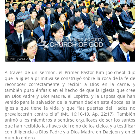
ⓒ 2013 WATV
A través de un sermón, el Primer Pastor Kim Joo-cheol dijo
que la iglesia primitiva se construyó sobre la roca de la fe de
reconocer correctamente y recibir a Dios en la carne, y
también puso énfasis en el hecho de que la iglesia que cree
en Dios Padre y Dios Madre, el Espíritu y la Esposa que han
venido para la salvación de la humanidad en esta época, es la
iglesia que tiene la vida, y que “las puertas del Hades no
prevalecerán contra ella” (Mt. 16:16-19, Ap. 22:17). También
animó a los miembros a sentirse orgullosos de ser los santos
que han recibido las llaves del reino de los cielos, y a testificar
con diligencia a Dios Padre y a Dios Madre en Daejeon y en el
mundo entero.