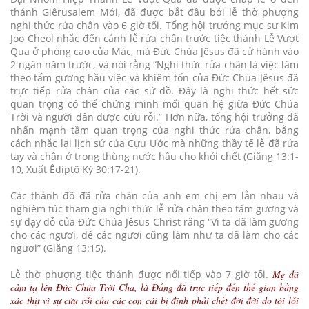
thánh Giêrusalem Mới, đã được bắt đầu bởi lễ thờ phượng
nghi thức rửa chân vào 6 giờ tối. Tổng hội trưởng mục sư Kim
Joo Cheol nhắc đến cảnh lễ rửa chân trước tiệc thánh Lễ Vượt
Qua ở phòng cao của Mác, mà Đức Chúa Jêsus đã cử hành vào
2 ngàn năm trước, và nói rằng “Nghi thức rửa chân là việc làm
theo tấm gương hầu việc và khiêm tốn của Đức Chúa Jêsus đã
trực tiếp rửa chân của các sứ đồ. Đây là nghi thức hết sức
quan trọng có thể chứng minh mối quan hệ giữa Đức Chúa
Trời và người dân được cứu rỗi.” Hơn nữa, tổng hội trưởng đã
nhấn mạnh tầm quan trọng của nghi thức rửa chân, bằng
cách nhắc lại lịch sử của Cựu Ước mà những thầy tế lễ đã rửa
tay và chân ở trong thùng nước hầu cho khỏi chết (Giăng 13:1-
10, Xuất Êdíptô Ký 30:17-21).
Các thánh đồ đã rửa chân của anh em chị em lẫn nhau và
nghiêm túc tham gia nghi thức lễ rửa chân theo tấm gương và
sự dạy dỗ của Đức Chúa Jêsus Christ rằng “Vì ta đã làm gương
cho các ngươi, để các ngươi cũng làm như ta đã làm cho các
ngươi” (Giăng 13:15).
Lễ thờ phượng tiệc thánh được nối tiếp vào 7 giờ tối.
Mẹ đã
cảm tạ lên Đức Chúa Trời Cha, là Đấng đã trực tiếp đến thế gian bằng
xác thịt vì sự cứu rỗi của các con cái bị định phải chết đời đời do tội lỗi