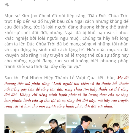
9).
Mục sư Kim Joo Cheol đã nói tiếp rằng “Dầu Đức Chúa Trời
trực tiếp đến và đổ huyết báu của Ngài cách nhưng không để
cứu đời sống, tức là loài người đáng thương không thể tránh
khỏi sự chết đời đời, nhưng Ngài đã bị khổ nạn và sỉ nhục
khắc nghiệt bởi loài người ngu muội. Chúng ta hãy hết lòng
cảm tạ lên Đức Chúa Trời đã bỏ mạng sống vì những tội nhân
và chịu đựng hy sinh một cách lặng lẽ”. Hơn nữa, mục sư đã
khuyên bảo rằng “Hãy truyền bá lễ trọng thể của sự sống này
cho những người đang run sợ vì không biết phương pháp
tránh khỏi vào thời đại đầy dẫy tai vạ.”
Sau khi Đại Nhóm Hiệp Thánh Lễ Vượt Qua kết thúc,
Mẹ đã
thương tiếc mà phán rằng “Loài người tìm kiếm và ăn thuốc bổ, thuốc
nổi tiếng quý báu để sống lâu dài, song chưa tìm thấy thuốc có thể sống
đời đời. Không chỉ riêng mình hạnh phúc vì ăn lương thực của sự sống
ban phước lành của sự tha tội và sự sống đời đời này, mà hãy rao truyền
rộng rãi và làm cho mọi người sống hạnh phúc đời đời với nhau.”