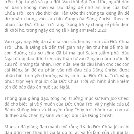
trên thập tự giá và qua đời. Vào thời đại Cựu Ước, người dân
ăn bánh không men và rau đắng để nhớ ân huệ của Đức
Chúa Trời, còn vào thời đại Tân Ước thì chúng ta kiêng ăn để
dự phần chung vào sự chịu đựng của Đấng Christ, theo lời
phán của Đức Chúa Trời rằng “Song tới kỳ chàng rể phải đem
đi khỏi họ, trong ngày đó họ sẽ kiêng ăn” (Mác 2:20).
Vào ngày này, Mẹ đã cảm tạ sâu sắc lên hy sinh của Đức Chúa
Trời Cha, là Đấng đã đến thế gian này lần thứ hai để mở lại
con đường của sự sống đã bị ma quỉ Satan giẫm phá, dầu
Ngài đã bị đau đớn trên cây thập tự vào 2 ngàn năm trước để
cứu rỗi những tội nhân. Hơn nữa, Mẹ đã cầu khẩn cho các con
cái kiêng ăn để dự phần vào nỗi đau của Đấng Christ, được
nhận biết tình yêu thương và hy sinh của Đức Chúa Trời, vâng
phục trọn vẹn mọi lời của Đức Chúa Trời với hình ảnh khiêm
tốn để báo đáp ân huệ của Ngài.
Thông qua giảng đạo, tổng hội trưởng mục sư Kim Joo Cheol
đã cho biết lại về ý muốn của Đức Chúa Trời và ý nghĩa của Lễ
Bánh Không Men và khuyên rằng “Hãy trở thành các con cái
đi theo dấu chân hy sinh và cuộc đời của Đấng Christ.”
Mục sư đã giảng đạo mạnh mẽ rằng “Lý do Đức Chúa Jêsus bị
đau đớn trên thập tự giá là do tội ác và lỗi lầm của chúng ta,