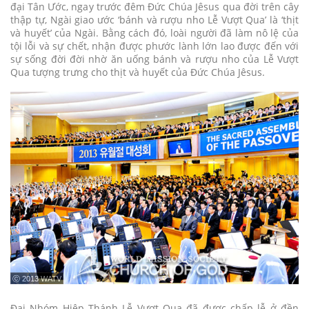
đại Tân Ước, ngay trước đêm Đức Chúa Jêsus qua đời trên cây
thập tự, Ngài giao ước ‘bánh và rượu nho Lễ Vượt Qua’ là ‘thịt
và huyết’ của Ngài. Bằng cách đó, loài người đã làm nô lệ của
tội lỗi và sự chết, nhận được phước lành lớn lao được đến với
sự sống đời đời nhờ ăn uống bánh và rượu nho của Lễ Vượt
Qua tượng trưng cho thịt và huyết của Đức Chúa Jêsus.
ⓒ 2013 WATV
Đại Nhóm Hiệp Thánh Lễ Vượt Qua đã được chấp lễ ở đền