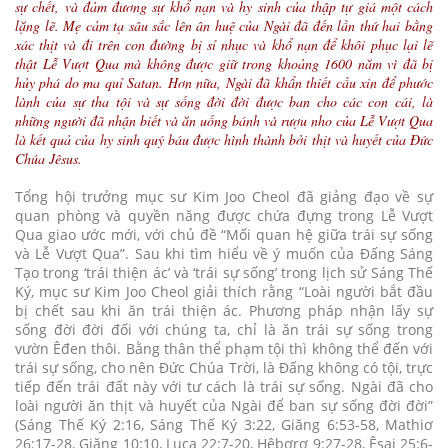
sự chết, và đảm đương sự khổ nạn và hy sinh của thập tự giá một cách
lặng lẽ. Mẹ cảm tạ sâu sắc lên ân huệ của Ngài đã đến lần thứ hai bằng
xác thịt và đi trên con đường bị sỉ nhục và khổ nạn để khôi phục lại lẽ
thật Lễ Vượt Qua mà không được giữ trong khoảng 1600 năm vì đã bị
hủy phá do ma quỉ Satan. Hơn nữa, Ngài đã khẩn thiết cầu xin để phước
lành của sự tha tội và sự sống đời đời được ban cho các con cái, là
những người đã nhận biết và ăn uống bánh và rượu nho của Lễ Vượt Qua
là kết quả của hy sinh quý báu được hình thành bởi thịt và huyết của Đức
Chúa Jêsus.
Tổng hội trưởng mục sư Kim Joo Cheol đã giảng đạo về sự
quan phòng và quyền năng được chứa đựng trong Lễ Vượt
Qua giao ước mới, với chủ đề “Mối quan hệ giữa trái sự sống
và Lễ Vượt Qua”. Sau khi tìm hiểu về ý muốn của Đấng Sáng
Tạo trong ‘trái thiện ác’ và ‘trái sự sống’ trong lịch sử Sáng Thế
Ký, mục sư Kim Joo Cheol giải thích rằng “Loài người bắt đầu
bị chết sau khi ăn trái thiện ác. Phương pháp nhận lấy sự
sống đời đời đối với chúng ta, chỉ là ăn trái sự sống trong
vườn Êđen thôi. Bằng thân thể phạm tội thì không thể đến với
trái sự sống, cho nên Đức Chúa Trời, là Đấng không có tội, trực
tiếp đến trái đất này với tư cách là trái sự sống. Ngài đã cho
loài người ăn thịt và huyết của Ngài để ban sự sống đời đời”
(Sáng Thế Ký 2:16, Sáng Thế Ký 3:22, Giăng 6:53-58, Mathiơ
26:17-28, Giăng 10:10, Luca 22:7-20, Hêbơrơ 9:27-28, Êsai 25:6-