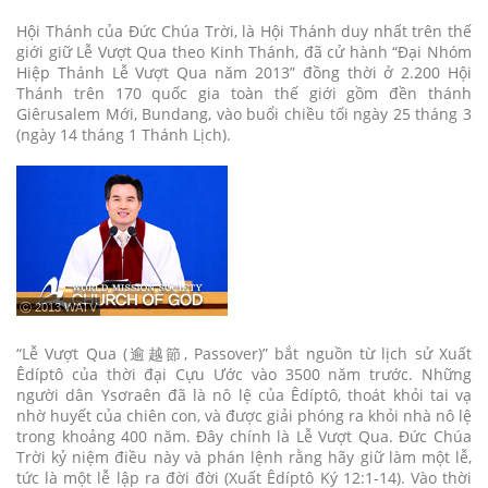
Hội Thánh của Đức Chúa Trời, là Hội Thánh duy nhất trên thế
giới giữ Lễ Vượt Qua theo Kinh Thánh, đã cử hành “Đại Nhóm
Hiệp Thánh Lễ Vượt Qua năm 2013” đồng thời ở 2.200 Hội
Thánh trên 170 quốc gia toàn thế giới gồm đền thánh
Giêrusalem Mới, Bundang, vào buổi chiều tối ngày 25 tháng 3
(ngày 14 tháng 1 Thánh Lịch).
ⓒ 2013 WATV
“Lễ Vượt Qua (逾越節, Passover)” bắt nguồn từ lịch sử Xuất
Êdíptô của thời đại Cựu Ước vào 3500 năm trước. Những
người dân Ysơraên đã là nô lệ của Êdíptô, thoát khỏi tai vạ
nhờ huyết của chiên con, và được giải phóng ra khỏi nhà nô lệ
trong khoảng 400 năm. Đây chính là Lễ Vượt Qua. Đức Chúa
Trời kỷ niệm điều này và phán lệnh rằng hãy giữ làm một lễ,
tức là một lễ lập ra đời đời (Xuất Êdíptô Ký 12:1-14). Vào thời