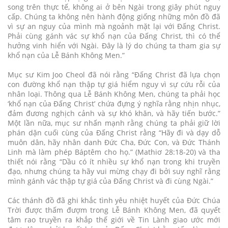
song trên thực tế, không ai ở bên Ngài trong giây phút nguy
cấp. Chúng ta không nên hành động giống những môn đồ đã
vì sự an nguy của mình mà ngoảnh mặt lại với Đấng Christ.
Phải cùng gánh vác sự khổ nạn của Đấng Christ, thì có thể
hưởng vinh hiển với Ngài. Đây là lý do chúng ta tham gia sự
khổ nạn của Lễ Bánh Không Men.”
Mục sư Kim Joo Cheol đã nói rằng “Đấng Christ đã lựa chọn
con đường khổ nạn thập tự giá hiểm nguy vì sự cứu rỗi của
nhân loại. Thông qua Lễ Bánh Không Men, chúng ta phải học
‘khổ nạn của Đấng Christ’ chứa đựng ý nghĩa rằng nhịn nhục,
đảm đương nghịch cảnh và sự khó khăn, và hãy tiến bước.”
Một lần nữa, mục sư nhấn mạnh rằng chúng ta phải giữ lời
phán dặn cuối cùng của Đấng Christ rằng “Hãy đi và dạy dỗ
muôn dân, hãy nhân danh Đức Cha, Đức Con, và Đức Thánh
Linh mà làm phép Báptêm cho họ.” (Mathiơ 28:18-20) và tha
thiết nói rằng “Dầu có ít nhiều sự khổ nạn trong khi truyền
đạo, nhưng chúng ta hãy vui mừng chạy đi bởi suy nghĩ rằng
mình gánh vác thập tự giá của Đấng Christ và đi cùng Ngài.”
Các thánh đồ đã ghi khắc tình yêu nhiệt huyết của Đức Chúa
Trời được thấm đượm trong Lễ Bánh Không Men, đã quyết
tâm rao truyền ra khắp thế giới về Tin Lành giao ước mới