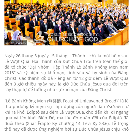
ⓒ 2013 WATV
Ngày 26 tháng 3 (ngày 15 tháng 1 Thánh Lịch), là một hôm sau
Lễ Vượt Qua, Hội Thánh của Đức Chúa Trời trên toàn thế giới
đã tổ chức “Đại Nhóm Hiệp Thánh Lễ Bánh Không Men năm
2013” và kỷ niệm sự khổ nạn, tình yêu và hy sinh của Đấng
Christ. Các thánh đồ đã kiêng ăn từ 12 giờ đêm Lễ Vượt Qua
đến 3 giờ chiều ngày này, là giờ Đức Chúa Jêsus qua đời trên
cây thập tự để tưởng nhớ sự khổ nạn của Đấng Christ.
“Lễ Bánh Không Men (無酵節, Feast of Unleavened Bread)” là lễ
thờ phượng kỷ niệm sự chịu đựng của người dân Ysơraên từ
khi ra khỏi Êdíptô sau đêm Lễ Vượt Qua, cho đến khi đi ngang
qua và lên khỏi Biển Đỏ, mà lúc đó quân đội của Êdíptô đã
đuổi theo (Xuất Êdíptô Ký chương 14, Lêvi Ký 23:6). Lễ trọng
thể này đã được ứng nghiệm bởi sự Đức Chúa Jêsus chịu khổ