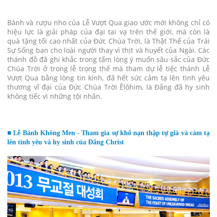
Bánh và rượu nho của Lễ Vượt Qua giao ước mới không chỉ có
hiệu lực là giải pháp của đại tai vạ trên thế giới, mà còn là
quà tặng tối cao nhất của Đức Chúa Trời, là Thật Thể của Trái
Sự Sống ban cho loài người thay vì thịt và huyết của Ngài. Các
thánh đồ đã ghi khắc trong tấm lòng ý muốn sâu sắc của Đức
Chúa Trời ở trong lễ trọng thể mà tham dự lễ tiệc thánh Lễ
Vượt Qua bằng lòng tin kính, đã hết sức cảm tạ lên tình yêu
thương vĩ đại của Đức Chúa Trời Êlôhim, là Đấng đã hy sinh
không tiếc vì những tội nhân.
■ Lễ Bánh Không Men - Tham gia sự khổ nạn thập tự giá và cảm tạ
lên tình yêu và hy sinh của Đấng Christ