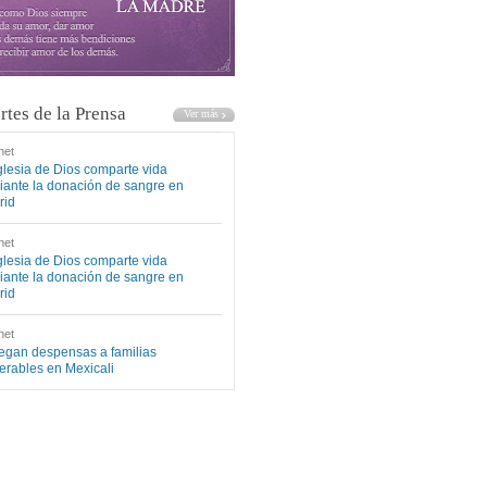
rtes de la Prensa
net
glesia de Dios comparte vida
ante la donación de sangre en
rid
net
glesia de Dios comparte vida
ante la donación de sangre en
rid
net
egan despensas a familias
erables en Mexicali