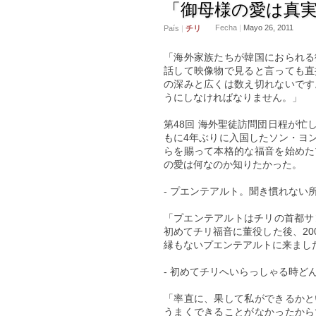
「御母様の愛は真
Fecha
|
Mayo 26, 2011
País
|
チリ
「海外家族たちが韓国におられる
話して映像物で見ると言っても直
の深みと広くは数え切れないです
うにしなければなりません。」
第48回 海外聖徒訪問団日程が
もに4年ぶりに入国したソン・ヨ
らを賜って本格的な福音を始めた
の愛は何なのか知りたかった。
- プエンテアルト。聞き慣れない
「プエンテアルトはチリの首都サン
初めてチリ福音に董役した後、20
縁もないプエンテアルトに来まし
- 初めてチリへいらっしゃる時ど
「率直に、果して私ができるかと
うまくできることがなかったから