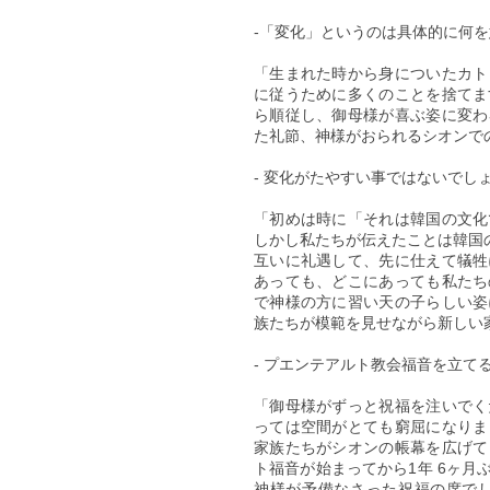
-「変化」というのは具体的に何を
「生まれた時から身についたカト
に従うために多くのことを捨てま
ら順従し、御母様が喜ぶ姿に変わ
た礼節、神様がおられるシオンで
- 変化がたやすい事ではないでし
「初めは時に「それは韓国の文化
しかし私たちが伝えたことは韓国
互いに礼遇して、先に仕えて犠牲
あっても、どこにあっても私たち
で神様の方に習い天の子らしい姿
族たちが模範を見せながら新しい
- プエンテアルト教会福音を立て
「御母様がずっと祝福を注いでく
っては空間がとても窮屈になりま
家族たちがシオンの帳幕を広げて
ト福音が始まってから1年 6ヶ
神様が予備なさった祝福の席で