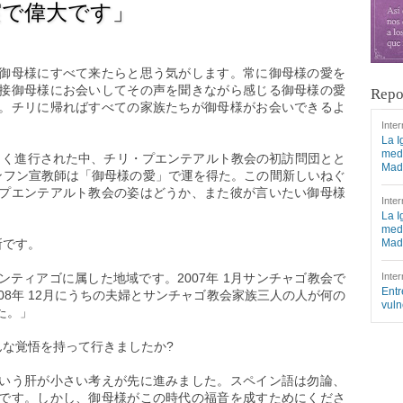
実で偉大です」
御母様にすべて来たらと思う気がします。常に御母様の愛を
接御母様にお会いしてその声を聞きながら感じる御母様の愛
Repo
。チリに帰ればすべての家族たちが御母様がお会いできるよ
Inter
La I
medi
忙しく進行された中、チリ・プエンテアルト教会の初訪問団とと
Mad
ンフン宣教師は「御母様の愛」で運を得た。この間新しいねぐ
プエンテアルト教会の姿はどうか、また彼が言いたい御母様
Inter
La I
medi
所です。
Mad
ティアゴに属した地域です。2007年 1月サンチャゴ教会で
Inter
Entr
08年 12月にうちの夫婦とサンチャゴ教会家族三人の人が何の
vuln
た。」
んな覚悟を持って行きましたか?
いう肝が小さい考えが先に進みました。スペイン語は勿論、
です。しかし、御母様がこの時代の福音を成すためにくださ