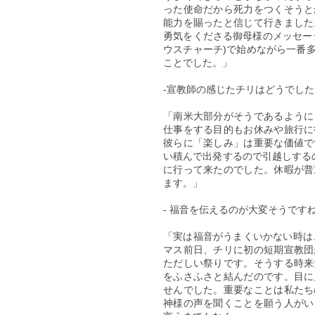
った使命だから死力をつくそうと
能力を賜ったと信じて行きました
勇気をくださる御母様のメッセー
ウスチャーチ)で始めながら一番
ことでした。」
-宣教師の感じたチリはどうでした
「南米大部分がそうであるように
仕事をする目的もお休みや旅行に
彼らに「楽しみ」は重要な価値で
い積んで出発するので引越しする
に行って来たのでした。休暇が普
ます。」
- 福音を伝えるのが大変そうです
「実は福音がうまくいかない時は
マス前日、チリに初の短期宣教団
ただしい祭りです。そうする時来
をふさふさと結んだのです。目に
せんでした。重要なことは私たち
神様の声を聞くことを願う人がい