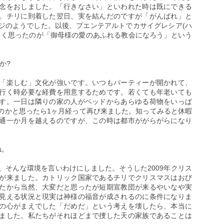
念をおしました。「行きなさい」といわれた時は既にできる
。チリに到着した翌日、実を結んだのですが「がんばれ」と
ジのようでした。以後、プエンテアルトでカサイグレシア(ハ
多く思ったのが「御母様の愛のあふれる教会になろう」という
か?
「楽しむ」文化が強いです。いつもパーティーが開かれて、
行く時必要な経費を用意するためです。若くても年老いても
す。一日は隣りの家の人がベッドからあらゆる荷物をいっぱ
のかと思ったら1ヶ月経って再び来ました。知ってみると休暇
通一か月を越えるのですが、この時は都市ががらがらになり
ね。
、そんな環境を言いわけにしました。そうした2009年クリス
が来ました。カトリック国家であるチリでクリスマスはおび
たから当然、大変だと思ったが短期宣教団が来るやいなや実
見える状況と現実は神様の福音が成されるのに条件になりま
の心がまえでした「だめだ」という考えを壊したら、本当に
ました。私たちがそれほどまで捜した天の家族であることは