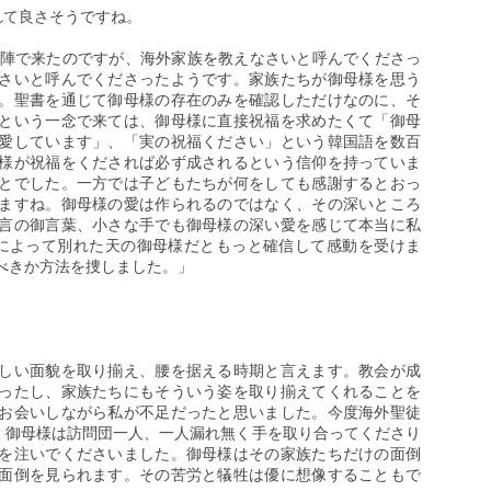
れて良さそうですね。
授陣で来たのですが、海外家族を教えなさいと呼んでくださっ
さいと呼んでくださったようです。家族たちが御母様を思う
。聖書を通じて御母様の存在のみを確認しただけなのに、そ
という一念で来ては、御母様に直接祝福を求めたくて「御母
愛しています」、「実の祝福ください」という韓国語を数百
様が祝福をくだされば必ず成されるという信仰を持っていま
とでした。一方では子どもたちが何をしても感謝するとおっ
ますね。御母様の愛は作られるのではなく、その深いところ
言の御言葉、小さな手でも御母様の深い愛を感じて本当に私
によって別れた天の御母様だともっと確信して感動を受けま
べきか方法を捜しました。」
しい面貌を取り揃え、腰を据える時期と言えます。教会が成
ったし、家族たちにもそういう姿を取り揃えてくれることを
お会いしながら私が不足だったと思いました。今度海外聖徒
か。御母様は訪問団一人、一人漏れ無く手を取り合ってくださり
を注いでくださいました。御母様はその家族たちだけの面倒
面倒を見られます。その苦労と犠牲は優に想像することもで