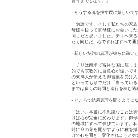
言うまでもなく。」
- そうする魂を捜す度に嬉しいで
「勿論です。そして私たちの家族
母様を悟って御母様にお会いした
同じだと思いました。チリへ来る
たく同じだ。心ですればすべて通
- 新しい契約の真理が彼らに疎い
「チリは南米で富裕な国に属しま
的でも宗教的に自負心が強いです
の東洋人が伝える御言葉を受け入
といっても頭でだけ「当っている
までは多くの時間と進行を積む過
- ところで結局真理を聞くように
「はい、本当に不思議なことは御
けば心が完全に変わります。御母
の地域にすべて伸びています。私
時に命の芽を開かすように種を撤
けで心を開き、変化されようと努