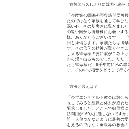
- 宣教師も久しぶりに韓国へ来ら
「今度第48回海外聖徒訪問団教
たのではなく家族を通じて学びな
深い心、その切実さに驚きました
の遠い国から御母様にお会いする
様、ありがとうございます」、「
回も練習します。家族たちは御母
す。その信仰の精神が驚くべきこ
しゃる御母様の姿に涙がこみ上げ
から湧き出るものでした。ただ一
たち御母様だ、6千年前に私の罪
す。その中で福音をどうして行く
- 方法と言えば？
「今プエンテアルト教会は教会ら
長してみると組職と体系が必要だ
要求しました。ところで御母様に
訪問団が160人に達しないです
誰一人傷つかないように最善の愛
を見るのではなく全世界の教会の