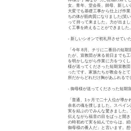
女、青年、堂会長、師母、新しい
大変でも基礎工事から仕上げ作業
ちの体が筋肉質になりました(笑
って持って来ました。力が出まし
く工事を終えることができました
- 新しいシオンで初礼拜させてい
「今年 8月、チリに二番目の短
たが、宣教団が来る前日までも工
を明かしながら作業に力をつくし
様が送ってくださった短期宣教団
ったです。家族たちが教会をとて
所だからどれだけ胸があふれるで
- 御母様が送ってくださった短期
「普通、1ヶ月で二十人位が導か
余名の魂を捜しました。スペイン
実を結ぶのでみんな驚きました。
伝えながら福音の目をぱっと開き
の時初めて実を結んでからは、続
御母様の番人だ」と言います。想