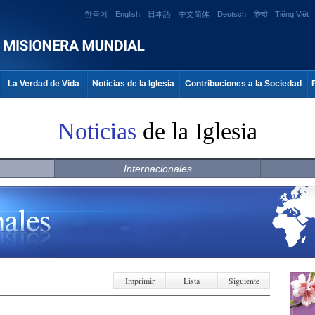
한국어
English
日本語
中文简体
Deutsch
हिन्दी
Tiếng Việt
La Verdad de Vida
Noticias de la Iglesia
Contribuciones a la Sociedad
Noticias
de la Iglesia
Internacionales
Imprimir
Lista
Siguiente