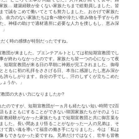
家族… 建築経験が全くない家族たちまで総動員しました。皆
まで誠をこめて働いてとても努力しました。おかげで家族た
い)。余力のない家族たちは食べ物や冷たい飲み物を手ずから作
た。神様の助けで適材適所に必要な人力を捜しもし、恵み深
。」
ただく時の感懐が特別だったですね。
期宣教団が来ました。プエンテアルトとしては初短期宣教団でし
事が終わらなかったのです。家族たち皆一つの心になって夜
、短期宣教団が来る日の早朝に神殿が完工されました。御母
とともに初の礼拝をささげる日、本当に感謝したし恵み深か
も誇らしがります。自分の手でし、汗のしずくが立ちこめた
しょうか。」
宣教団の大きい力になりましたか?
れたのですが、短期宣教団が一ヵ月も経たない短い時間で2百
語もまともにすることができない韓国家族たちがそのように
宣教経験がなかった家族たちまで短期宣教団と共に御言葉を
ました。長い間あまり悟ることがなかった一人の兄弟は、そ
けて貴い魂を導いて福音の働き手になりました。今は「私は
像もできなかった姿ですね。兄弟だけではなく、壮年も皆教