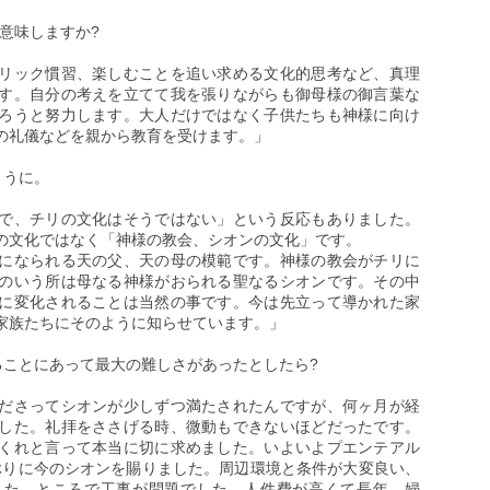
意味しますか?
リック慣習、楽しむことを追い求める文化的思考など、真理
す。自分の考えを立てて我を張りながらも御母様の御言葉な
ろうと努力します。大人だけではなく子供たちも神様に向け
の礼儀などを親から教育を受けます。」
ょうに。
で、チリの文化はそうではない」という反応もありました。
の文化ではなく「神様の教会、シオンの文化」です。
になられる天の父、天の母の模範です。神様の教会がチリに
のいう所は母なる神様がおられる聖なるシオンです。その中
に変化されることは当然の事です。今は先立って導かれた家
家族たちにそのように知らせています。」
ることにあって最大の難しさがあったとしたら?
ださってシオンが少しずつ満たされたんですが、何ヶ月が経
した。礼拝をささげる時、微動もできないほどだったです。
くれと言って本当に切に求めました。いよいよプエンテアル
月ぶりに今のシオンを賜りました。周辺環境と条件が大変良い、
した。ところで工事が問題でした。人件費が高くて長年、婦