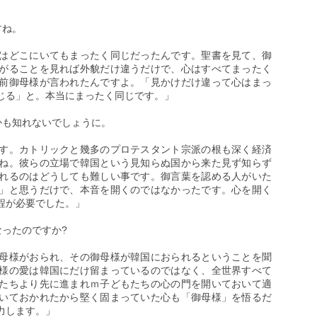
すね。
はどこにいてもまったく同じだったんです。聖書を見て、御
がることを見れば外貌だけ違うだけで、心はすべてまったく
前御母様が言われたんですよ。「見かけだけ違って心はまっ
じる」と。本当にまったく同じです。」
かも知れないでしょうに。
す。カトリックと幾多のプロテスタント宗派の根も深く経済
ね。彼らの立場で韓国という見知らぬ国から来た見ず知らず
れるのはどうしても難しい事です。御言葉を認める人がいた
」と思うだけで、本音を開くのではなかったです。心を開く
程が必要でした。」
なったのですか?
母様がおられ、その御母様が韓国におられるということを聞
様の愛は韓国にだけ留まっているのではなく、全世界すべて
たちより先に進まれｍ子どもたちの心の門を開いておいて適
いておかれたから堅く固まっていた心も「御母様」を悟るだ
力します。」