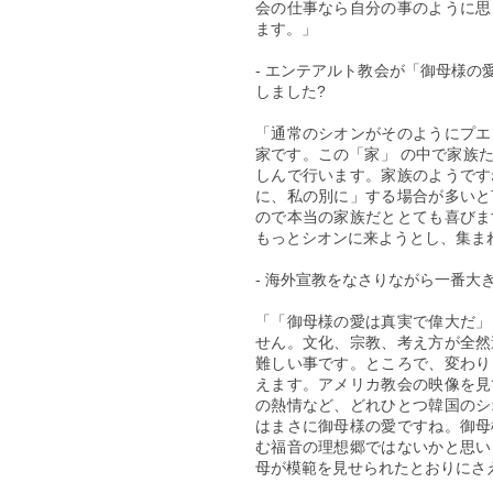
会の仕事なら自分の事のように思
ます。」
- エンテアルト教会が「御母様
しました?
「通常のシオンがそのようにプエ
家です。この「家」 の中で家族
しんで行います。家族のようです
に、私の別に」する場合が多いと
ので本当の家族だととても喜びま
もっとシオンに来ようとし、集ま
- 海外宣教をなさりながら一番大
「「御母様の愛は真実で偉大だ」
せん。文化、宗教、考え方が全然
難しい事です。ところで、変わり
えます。アメリカ教会の映像を見
の熱情など、どれひとつ韓国のシ
はまさに御母様の愛ですね。御母
む福音の理想郷ではないかと思い
母が模範を見せられたとおりにさ