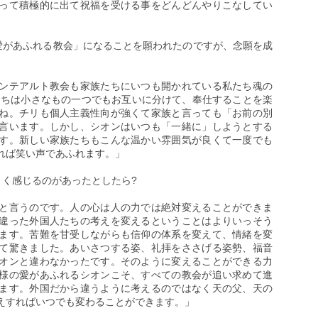
って積極的に出て祝福を受ける事をどんどんやりこなしてい
の愛があふれる教会」になることを願われたのですが、念願を成
ンテアルト教会も家族たちにいつも開かれている私たち魂の
たちは小さなもの一つでもお互いに分けて、奉仕することを楽
ね。チリも個人主義性向が強くて家族と言っても「お前の別
言います。しかし、シオンはいつも「一緒に」しようとする
す。新しい家族たちもこんな温かい雰囲気が良くて一度でも
れば笑い声であふれます。」
きく感じるのがあったとしたら?
と言うのです。人の心は人の力では絶対変えることができま
違った外国人たちの考えを変えるということはよりいっそう
ます。苦難を甘受しながらも信仰の体系を変えて、情緒を変
て驚きました。あいさつする姿、礼拝をささげる姿勢、福音
オンと違わなかったです。そのように変えることができる力
様の愛があふれるシオンこそ、すべての教会が追い求めて進
ます。外国だから違うように考えるのではなく天の父、天の
えすればいつでも変わることができます。」