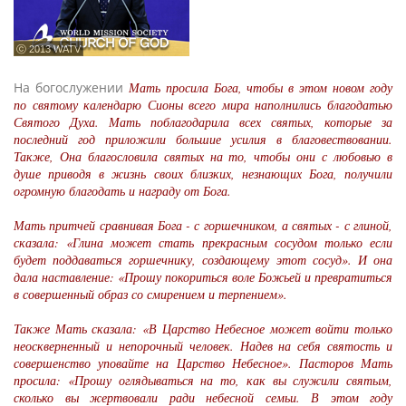
ⓒ 2013 WATV
На богослужении
Мать просила Бога, чтобы в этом новом году
по святому календарю Сионы всего мира наполнились благодатью
Святого Духа. Мать поблагодарила всех святых, которые за
последний год приложили большие усилия в благовествовании.
Также, Она благословила святых на то, чтобы они с любовью в
душе приводя в жизнь своих близких, незнающих Бога, получили
огромную благодать и награду от Бога.
Мать притчей сравнивая Бога - с горшечником, а святых - с глиной,
сказала: «Глина может стать прекрасным сосудом только если
будет поддаваться горшечнику, создающему этот сосуд». И она
дала наставление: «Прошу покориться воле Божьей и превратиться
в совершенный образ со смирением и терпением».
Также Мать сказала: «В Царство Небесное может войти только
неоскверненный и непорочный человек. Надев на себя святость и
совершенство уповайте на Царство Небесное». Пасторов Мать
просила: «Прошу оглядываться на то, как вы служили святым,
сколько вы жертвовали ради небесной семьи. В этом году