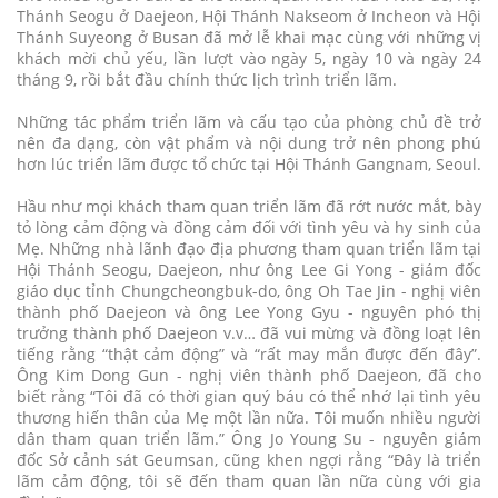
Thánh Seogu ở Daejeon, Hội Thánh Nakseom ở Incheon và Hội
Thánh Suyeong ở Busan đã mở lễ khai mạc cùng với những vị
khách mời chủ yếu, lần lượt vào ngày 5, ngày 10 và ngày 24
tháng 9, rồi bắt đầu chính thức lịch trình triển lãm.
Những tác phẩm triển lãm và cấu tạo của phòng chủ đề trở
nên đa dạng, còn vật phẩm và nội dung trở nên phong phú
hơn lúc triển lãm được tổ chức tại Hội Thánh Gangnam, Seoul.
Hầu như mọi khách tham quan triển lãm đã rớt nước mắt, bày
tỏ lòng cảm động và đồng cảm đối với tình yêu và hy sinh của
Mẹ. Những nhà lãnh đạo địa phương tham quan triển lãm tại
Hội Thánh Seogu, Daejeon, như ông Lee Gi Yong - giám đốc
giáo dục tỉnh Chungcheongbuk-do, ông Oh Tae Jin - nghị viên
thành phố Daejeon và ông Lee Yong Gyu - nguyên phó thị
trưởng thành phố Daejeon v.v… đã vui mừng và đồng loạt lên
tiếng rằng “thật cảm động” và “rất may mắn được đến đây”.
Ông Kim Dong Gun - nghị viên thành phố Daejeon, đã cho
biết rằng “Tôi đã có thời gian quý báu có thể nhớ lại tình yêu
thương hiến thân của Mẹ một lần nữa. Tôi muốn nhiều người
dân tham quan triển lãm.” Ông Jo Young Su - nguyên giám
đốc Sở cảnh sát Geumsan, cũng khen ngợi rằng “Đây là triển
lãm cảm động, tôi sẽ đến tham quan lần nữa cùng với gia