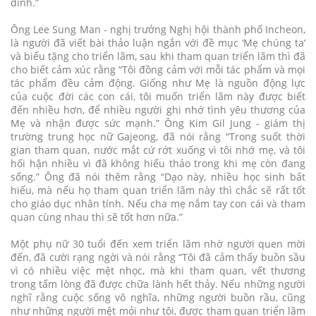
đình.”
Ông Lee Sung Man - nghị trưởng Nghị hội thành phố Incheon,
là người đã viết bài thảo luận ngắn với đề mục ‘Mẹ chúng ta’
và biếu tặng cho triển lãm, sau khi tham quan triển lãm thì đã
cho biết cảm xúc rằng “Tôi đồng cảm với mỗi tác phẩm và mọi
tác phẩm đều cảm động. Giống như Mẹ là nguồn động lực
của cuộc đời các con cái, tôi muốn triển lãm này được biết
đến nhiều hơn, để nhiều người ghi nhớ tình yêu thương của
Mẹ và nhận được sức mạnh.” Ông Kim Gil Jung - giám thị
trường trung học nữ Gajeong, đã nói rằng “Trong suốt thời
gian tham quan, nước mắt cứ rớt xuống vì tôi nhớ mẹ, và tôi
hối hận nhiều vì đã không hiếu thảo trong khi mẹ còn đang
sống.” Ông đã nói thêm rằng “Dạo này, nhiều học sinh bất
hiếu, mà nếu họ tham quan triển lãm này thì chắc sẽ rất tốt
cho giáo dục nhân tính. Nếu cha mẹ nắm tay con cái và tham
quan cùng nhau thì sẽ tốt hơn nữa.”
Một phụ nữ 30 tuổi đến xem triển lãm nhờ người quen mời
đến, đã cười rạng ngời và nói rằng “Tôi đã cảm thấy buồn sầu
vì có nhiều việc mệt nhọc, mà khi tham quan, vết thương
trong tấm lòng đã được chữa lành hết thảy. Nếu những người
nghĩ rằng cuộc sống vô nghĩa, những người buồn rầu, cũng
như những người mệt mỏi như tôi, được tham quan triển lãm