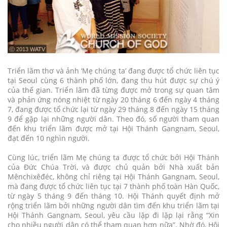
ⓒ 2013 WATV
Triển lãm thơ và ảnh ‘Mẹ chúng ta’ đang được tổ chức liên tục
tại Seoul cùng 6 thành phố lớn, đang thu hút được sự chú ý
của thế gian. Triển lãm đã từng được mở trong sự quan tâm
và phản ứng nóng nhiệt từ ngày 20 tháng 6 đến ngày 4 tháng
7, đang được tổ chức lại từ ngày 29 tháng 8 đến ngày 15 tháng
9 để gặp lại những người dân. Theo đó, số người tham quan
đến khu triển lãm được mở tại Hội Thánh Gangnam, Seoul,
đạt đến 10 nghìn người.
Cùng lúc, triển lãm Mẹ chúng ta được tổ chức bởi Hội Thánh
của Đức Chúa Trời, và được chủ quản bởi Nhà xuất bản
Mênchixêđéc, không chỉ riêng tại Hội Thánh Gangnam, Seoul,
mà đang được tổ chức liên tục tại 7 thành phố toàn Hàn Quốc,
từ ngày 5 tháng 9 đến tháng 10. Hội Thánh quyết định mở
rộng triển lãm bởi những người dân tìm đến khu triển lãm tại
Hội Thánh Gangnam, Seoul, yêu cầu lặp đi lặp lại rằng “Xin
cho nhiều người dân có thể tham quan hơn nữa”. Nhờ đó, Hội