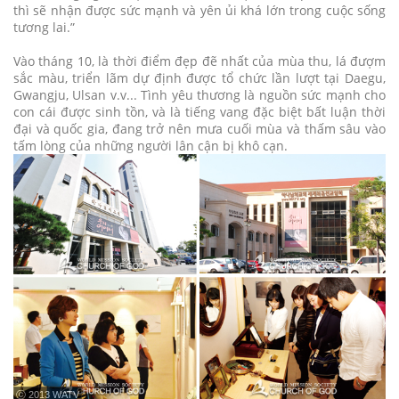
thì sẽ nhận được sức mạnh và yên ủi khá lớn trong cuộc sống
tương lai.”
Vào tháng 10, là thời điểm đẹp đẽ nhất của mùa thu, lá đượm
sắc màu, triển lãm dự định được tổ chức lần lượt tại Daegu,
Gwangju, Ulsan v.v... Tình yêu thương là nguồn sức mạnh cho
con cái được sinh tồn, và là tiếng vang đặc biệt bất luận thời
đại và quốc gia, đang trở nên mưa cuối mùa và thấm sâu vào
tấm lòng của những người lân cận bị khô cạn.
ⓒ 2013 WATV