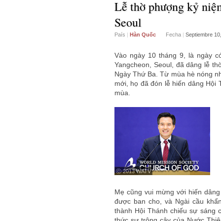
Lễ thờ phượng kỷ niệ
Seoul
País
|
Hàn Quốc
Fecha
|
Septiembre 10
Vào ngày 10 tháng 9, là ngày 
Yangcheon, Seoul, đã dâng lễ t
Ngày Thứ Ba. Từ mùa hè nóng nhiệ
mới, họ đã đón lễ hiến dâng Hội
mùa.
ⓒ 2013 WATV
Mẹ cũng vui mừng với hiến dâng 
được ban cho, và Ngài cầu khẩn
thành Hội Thánh chiếu sự sáng 
thức sự trông cậy của Nước Thiê