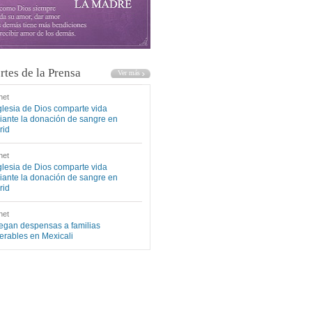
rtes de la Prensa
net
glesia de Dios comparte vida
ante la donación de sangre en
rid
net
glesia de Dios comparte vida
ante la donación de sangre en
rid
net
egan despensas a familias
erables en Mexicali