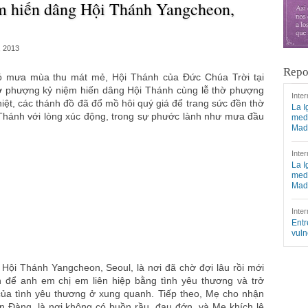
m hiến dâng Hội Thánh Yangcheon,
, 2013
Repo
có mưa mùa thu mát mẻ, Hội Thánh của Đức Chúa Trời tại
hờ phượng kỷ niệm hiến dâng Hội Thánh cùng lễ thờ phượng
Inter
t, các thánh đồ đã đổ mồ hôi quý giá để trang sức đền thờ
La I
 Thánh với lòng xúc động, trong sự phước lành như mưa đầu
medi
Mad
Inter
La I
medi
Mad
Inter
Entr
vuln
Hội Thánh Yangcheon, Seoul, là nơi đã chờ đợi lâu rồi mới
 để anh em chị em liên hiệp bằng tình yêu thương và trở
của tình yêu thương ở xung quanh. Tiếp theo, Mẹ cho nhận
n Đàng, là nơi không có buồn rầu, đau đớn, và Mẹ khích lệ