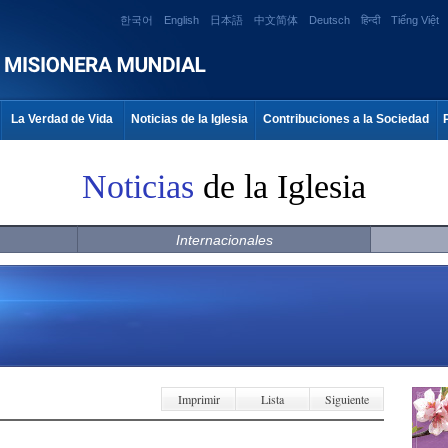
한국어
English
日本語
中文简体
Deutsch
हिन्दी
Tiếng Việt
La Verdad de Vida
Noticias de la Iglesia
Contribuciones a la Sociedad
Noticias
de la Iglesia
Internacionales
Imprimir
Lista
Siguiente