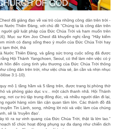
heol đã giảng đạo về vai trò của những công dân trên trời -
o Nước Thiên Đàng, với chủ đề “Chúng ta là công dân trên
ng người giữ luật pháp của Đức Chúa Trời và ham muốn trên
-16). Mục sư Kim Joo Cheol đã khuyến nghị rằng “Hãy kiểm
xem mình có đang sống theo ý muốn của Đức Chúa Trời hay
 tạm thời, thà
, là Nước Thiên Đàng, và gắng sức trong cuộc sống đã được
rằng Hội Thánh Yangchoen, Seoul, có thể làm nên việc có ý
linh hồn đến cùng tình yêu thương của Đức Chúa Trời thông
ư công dân trên trời, như việc chia sẻ, ân cần và nhịn nhục
Côlôse 3:1-10).
quy mô 1 tầng hầm và 5 tầng trên, được trang bị phòng thờ
ỏ và phòng giáo dục v.v... một cách thanh nhã. Hội Thánh
g, nơi cư trú tập trung đông đúc, và nhiều người dân đi lại,
g người hàng xóm lân cận quan tâm lớn. Các thánh đồ đã
 truyền Tin Lành, song, những lời nói và việc làm của chúng
nh, sẽ là ‘truyền đạo’.
y tỏ ra sự vinh quang của Đức Chúa Trời, thật là lớn lao.”
 hoạch tổ chức hoạt động phụng sự đa dạng như chiến dịch