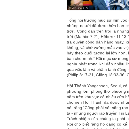
ⓒ 2013 WATV
Tổng hội trưởng mục sư Kim Joo C
những người đã được hứa ban ch
trời”. Công dân trên trời là nhữ
trời (Mathiơ 7:21, Hêbơrơ 11:13
tra quyền công dân hàng ngày, 
không, và chớ vướng mắc vào việc
hãy theo đuổi tương lai lớn hơn
ban cho mình.” Rồi mục sư mong 
nghĩa nhất trong khi dẫn nhiều 
qua việc làm và phẩm tánh đúng nh
(Philíp 3:17-21, Giăng 18:33-36, 
Hội Thánh Yangchoen, Seoul, có 
phượng lớn, phòng thờ phượng nh
nằm trên khu vực có nhiều cửa hàn
cho nên Hội Thánh đã được nhữn
nói rằng “Cũng phải sốt sắng rao
ta - những người rao truyền Tin Là
Trách nhiệm của chúng ta phải bà
Rồi cho biết rằng họ đang có kế