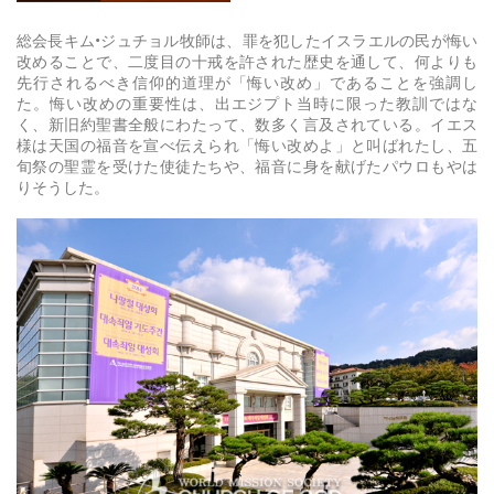
総会長キム•ジュチョル牧師は、罪を犯したイスラエルの民が悔い
改めることで、二度目の十戒を許された歴史を通して、何よりも
先行されるべき信仰的道理が「悔い改め」であることを強調し
た。悔い改めの重要性は、出エジプト当時に限った教訓ではな
く、新旧約聖書全般にわたって、数多く言及されている。イエス
様は天国の福音を宣べ伝えられ「悔い改めよ」と叫ばれたし、五
旬祭の聖霊を受けた使徒たちや、福音に身を献げたパウロもやは
りそうした。