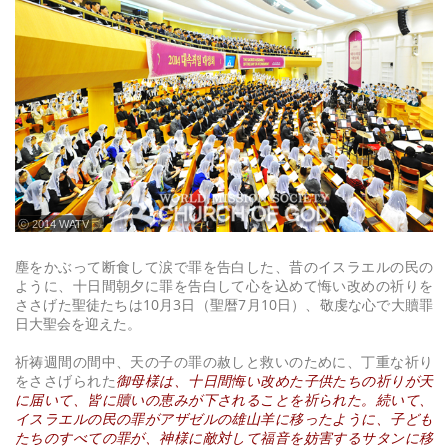
ⓒ 2014 WATV
塵をかぶって断食して涙で罪を告白した、昔のイスラエルの民の
ように、十日間朝夕に罪を告白して心を込めて悔い改めの祈りを
ささげた聖徒たちは10月3日（聖暦7月10日）、敬虔な心で大贖罪
日大聖会を迎えた。
祈祷週間の間中、天の子の罪の赦しと救いのために、丁重な祈り
をささげられた
御母様は、十日間悔い改めた子供たちの祈りが天
に届いて、皆に贖いの恵みが下されることを祈られた。続いて、
イスラエルの民の罪がアザゼルの雄山羊に移ったように、子ども
たちのすべての罪が、神様に敵対して福音を妨害するサタンに移