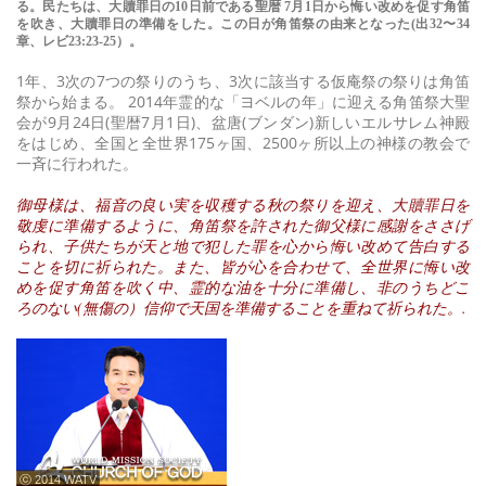
る。民たちは、大贖罪日の10日前である聖暦 7月1日から悔い改めを促す角笛
を吹き、大贖罪日の準備をした。この日が角笛祭の由来となった(出32〜34
章、レビ23:23-25）。
1年、3次の7つの祭りのうち、3次に該当する仮庵祭の祭りは角笛
祭から始まる。 2014年霊的な「ヨベルの年」に迎える角笛祭大聖
会が9月24日(聖暦7月1日)、盆唐(ブンダン)新しいエルサレム神殿
をはじめ、全国と全世界175ヶ国、2500ヶ所以上の神様の教会で
一斉に行われた。
御母様は、福音の良い実を収穫する秋の祭りを迎え、大贖罪日を
敬虔に準備するように、角笛祭を許された御父様に感謝をささげ
られ、子供たちが天と地で犯した罪を心から悔い改めて告白する
ことを切に祈られた。また、皆が心を合わせて、全世界に悔い改
めを促す角笛を吹く中、霊的な油を十分に準備し、非のうちどこ
ろのない(無傷の）信仰で天国を準備することを重ねて祈られた。.
ⓒ 2014 WATV