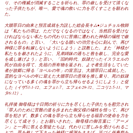
り、その権威が消滅することを祈られ、罪の赦しを受けて清くな
った子供たちが、唯一、愛で魂の救いに力を尽くすことを願われ
た。
大贖罪日の由来と預言成就を力説した総会長キム•ジュチョル牧師
は「私たちの罪は、ただでなくなるのではなく、当然罰を受けな
ければならない私たちの代わりに苦痛に遭われた神様の犠牲で赦
されるもの」と言い、「大いなる贖いの功労を心に刻んで、再び
神様に罪を転嫁しないようにしよう」と説教した。また「神様が
私たちを赦されたように、兄弟姉妹の過ちと咎を赦し、完全な愛
を成し遂げよう」と言い、「旧約時代、奴隷だったイスラエルの
民が自由を得て、先祖の所有物を返され、よそ者生活をしていた
者が故郷に帰る「ヨベルの年」の宣言は、大贖罪日に成就した。
霊的なヨベルの年に迎えた大贖罪日の意味を推し量り、死の奴隷
になっている多くの魂を罪から立ち帰らせるようにしよう」と促
した（イザ53:1-12、エフェ1:7、エフェ4:29-32、二コリ2:5-11、マ
タ6:12）。
礼拝後
御母様は十日間の祈りに力を尽くした子供たちを慰労され
「罪人のために苦難の道を歩まれた御父様の犠牲を悟って、再び
罪を犯さず、数多くの魂を罪から立ち帰らせる福音の使命を力を
尽くして成そう」とお願いされた。御母様の御言葉に「アーメ
ン」と一斉に答える聖徒たちは、代わりに苦しみを受けられるこ
とで、罪を赦して下さった神様に感謝をささげ、近づく仮庵祭を