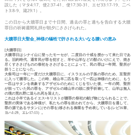
説した（マタ4:17、使2:37-41、使17:30-31、エゼ33:17-19、二ペ
ト3:8-9、箴29:1）。
この日から大贖罪日まで十日間、過去の罪と過ちを告白する大贖
罪日の祈祷週間礼拝が朝夕にささげられた。
大贖罪日大聖会_神様の犠牲で許される大いなる贖いの恵み
[大贖罪日]
大贖罪日はシナイ山に登ったモーセが、二度目の十戒を授かって来た日であ
る。旧約時代、通常民が罪を犯すと、羊や山羊などの獣のいけにえで、焼き
尽くすささげものの祭祀をささげることによって、民の罪は一年間、聖所が
担うことになった。
大祭司は一年に一度だけ大贖罪日に、イスラエルの子孫の罪のため、至聖所
に入って贖罪した。この時、雄山羊二匹を取って一匹は神様のために、もう
一匹はサタンを表象するアザゼルのためにくじを引いた後、一年の間、聖所
が担っていた民の罪を、アザゼルの雄山羊の頭に按手祈祷して、山羊は無人
の境の荒れ野に送られ死を迎えた。
これは小羊であるイエス•キリストが贖罪の祭祀の献げ物になられることで、
聖所の実体である神様が、私たちの罪を担われてから、大贖罪日を通して、
罪の源であるサタンに(その罪を)移される御業を予め表している(レビ16章、
ヨハ1:29、エレ17:13）。