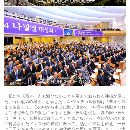
ⓒ 2014 WATV
「私たち人類が一人も滅びないことを望んでおられる神様が賜っ
た、悔い改めの機会」と諭したキム•ジュチョル牧師は「些細な罪
まで告白して、心の中から本当に悔い改めて、神様を感動させれ
ばこそ完全な罪の赦しに至る」と悔い改めを促し、真の悔い改め
は「キリストの模範に倣うこと」と言いながら「魂の救いのため
に苦労されたイエス様の模範に倣って、熱心に福音を伝え、一日
に三千人をも悔い改めさせた初代教会の歴史を再現しよう」と力