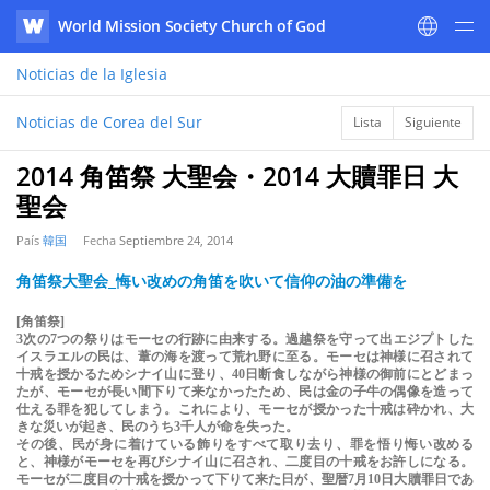
World Mission Society Church of God
WATV
Noticias
de la Iglesia
Noticias de Corea del Sur
Lista
Siguiente
2014 角笛祭 大聖会・2014 大贖罪日 大
聖会
País
韓国
Fecha
Septiembre 24, 2014
角笛祭大聖会_悔い改めの角笛を吹いて信仰の油の準備を
[角笛祭]
3次の7つの祭りはモーセの行跡に由来する。過越祭を守って出エジプトした
イスラエルの民は、葦の海を渡って荒れ野に至る。モーセは神様に召されて
十戒を授かるためシナイ山に登り、40日断食しながら神様の御前にとどまっ
たが、モーセが長い間下りて来なかったため、民は金の子牛の偶像を造って
仕える罪を犯してしまう。これにより、モーセが授かった十戒は砕かれ、大
きな災いが起き、民のうち3千人が命を失った。
その後、民が身に着けている飾りをすべて取り去り、罪を悟り悔い改める
と、神様がモーセを再びシナイ山に召され、二度目の十戒をお許しになる。
モーセが二度目の十戒を授かって下りて来た日が、聖暦7月10日大贖罪日であ