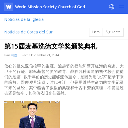
World Mission Society Church of God
WATV
Noticias
de la Iglesia
Noticias de Corea del Sur
Lista
Siguiente
第15届麦基洗德文学奖颁奖典礼
País
韩国
Fecha
Diciembre 21, 2014
信心的祖先亚伯拉罕的生涯、逾越节的权能和劈开红海的奇迹、大
卫王的行迹、耶稣基督的灵的教导、战胜各种逼迫的初代教会使徒
们的足迹…数千年前的历史能够流传至今，是因为用“文字”记录下来
的缘故。即便岁月流逝，时代变迁，但是用维持生命力的文字记录
下来的圣经，其中蕴含了救援的奥秘和千古不变的真理，不管是过
去还是如今，其价值依旧光芒四射。