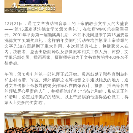
ⓒ 2014 WATV
12月21日，通过文章协助福音事工的上帝的教会文学人的大盛宴
——“第15届麦基洗德文学奖颁奖典礼”，在盆唐WMC总会隆重召
开。2001年举办第一届颁奖典礼后，不知不觉间迎来了第15届麦基
洗德文学奖颁奖典礼，这样的年度例行活动在培养彰显上帝荣耀的
文字先知方面起到了重大作用。本次颁奖典礼上，包括获奖人在
内，决赛者、总会出版翻译以及影像剧本相关工作人员、评委、文
学俱乐部会员、插画画家、摄影师等致力于文书宣教的共400多名圣
徒参加。
午间，颁奖典礼的第一部礼拜正式开始。母亲鼓励了那些直到岛屿
和山村地带、军区、海外偏僻之地等福音之手难以触及的地方，通
过文章传播上帝教导的锡安作家和在图像设计、摄影、插画等各自
的领域尽心尽责的人们，并祝福他们说：“当彼此和睦，形成真正的
和谐时，必定迎来美好的结果。以上帝恩赐的他连得热心做工，得
蒙天上更多的奖赏吧”。