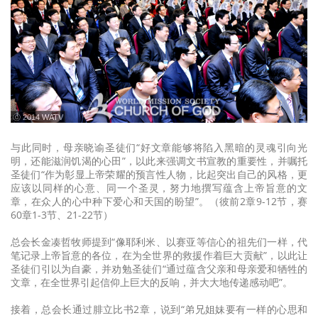
ⓒ 2014 WATV
与此同时，母亲晓谕圣徒们“好文章能够将陷入黑暗的灵魂引向光
明，还能滋润饥渴的心田”，以此来强调文书宣教的重要性，并嘱托
圣徒们“作为彰显上帝荣耀的预言性人物，比起突出自己的风格，更
应该以同样的心意、同一个圣灵，努力地撰写蕴含上帝旨意的文
章，在众人的心中种下爱心和天国的盼望”。（彼前2章9-12节，赛
60章1-3节、21-22节）
总会长金凑哲牧师提到“像耶利米、以赛亚等信心的祖先们一样，代
笔记录上帝旨意的各位，在为全世界的救援作着巨大贡献”，以此让
圣徒们引以为自豪，并劝勉圣徒们“通过蕴含父亲和母亲爱和牺牲的
文章，在全世界引起信仰上巨大的反响，并大大地传递感动吧”。
接着，总会长通过腓立比书2章，说到“弟兄姐妹要有一样的心思和