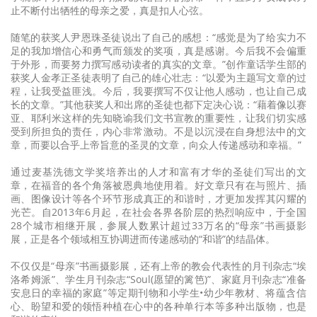
止不断付出牺牲的母亲之爱，真是扣人心弦。
随笔的获奖人尹恩珠圣徒说出了自己的感想：“感觉是为了给实力不
足的我加增信心和勇气而颁发的奖项，真是感谢。今后我不会偏重
于外形，而要努力撰写感动读者的真实的文章。”创作童话学生部的
获奖人金孝正圣徒表明了自己的雄心壮志：“以爱为主题写文章的过
程，让我受益匪浅。今后，我要撰写不仅让他人感动，也让自己成
长的文章。”其他获奖人和出席的圣徒也都下定决心说：“藉着像以赛
亚、耶利米这样的先知晓谕我们文书宣教的重要性，让我们切实感
受到所担负的责任，内心非常激动。不是以沉浸在自身想法中的文
章，而要以合乎上帝旨意的圣灵的文章，向众人传递感动和幸福。”
通过麦基洗德文学奖培养出的人才和富有才华的圣徒们写出的文
章，在福音的各个角落被恩典地使用着。好文章只有在与照片、插
画、图像设计等各个环节形成真正的和谐时，才更加发挥其闪耀的
光芒。自2013年6月起，在社会各界各阶层的热烈响应中，于全国
28个城市相继开展，参展人数累计超过33万名的“母亲”书画摄影
展，正是各个领域相互协调进而传递感动的“和谐”的结晶体。
不仅仅是“母亲”书画摄影展，还有上帝的教会代表性的月刊杂志“埃
洛希姆派”、学生月刊杂志“Soul(愿望的篱笆)”、家庭月刊杂志“准备
安息日的幸福的家庭”等定期刊物和小学生•幼少年教材、将蕴含信
心、盼望和爱的领悟种植在心中的各种单行本等多种出版物，也是