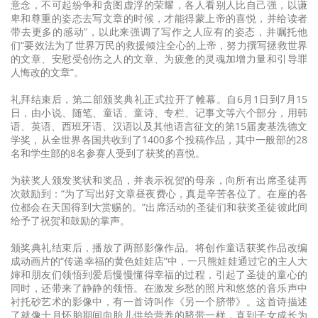
意念，不可起纷争和贪图虚浮的荣耀，各人看别人比自己强，以谦
卑和尊重的姿态去写文章的时候，才能得蒙上帝的喜悦，并给读者
带去更多的感动”，以此来强调了写作之人应有的姿态，并嘱托他
们“要效法为了世界万民的救援倾注全心的上帝，努力撰写拯救世界
的文章、安慰受创伤之人的文章、为疲惫的灵魂加增力量和引导罪
人悔改的文章”。
礼拜结束后，第二部颁奖典礼正式拉开了帷幕。自6月1日到7月15
日，由小说、随笔、童话、童诗、专栏、记事文等六个部分，用韩
语、英语、西班牙语、汉语以及其他语言征文的第15届麦基洗德文
学奖，从全世界各国共收到了1400多个投稿作品，其中一般部的28
名和学生部的8名参赛人受到了获奖的喜悦。
为获奖人颁发奖状和奖品，并表示祝贺的母亲，向所有出席圣徒再
次鼓励到：“为了写出好文章昼夜费心，真是辛苦各位了。在座的各
位都会在天国得到大赏赐的。”出席活动的圣徒们和获奖圣徒彼此间
给予了祝贺和鼓励的掌声。
颁奖典礼结束后，播放了两部影像作品。将创作童话获奖作品改编
成动画片的“传递幸福的黄色娃娃店”中，一只熊娃娃通过它的主人大
婶和朋友们领悟到爱后慢慢懂得幸福的过程，引起了圣徒的童心的
同时，还带来了静静的领悟。在激发乡愁的照片和悠悠的音乐声中
衬托砂艺术的影像中，有一首诗叫作《另一个脐带》。这首诗描述
了就像十月怀胎期间向胎儿供给营养的脐带一样，直到子女成长为