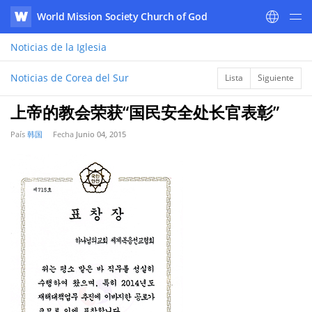
World Mission Society Church of God
WATV
Noticias
de la Iglesia
Noticias de Corea del Sur
Lista
Siguiente
上帝的教会荣获“国民安全处长官表彰”
País
韩国
Fecha
​​Junio 04, 2015