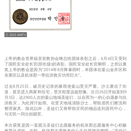
ⓒ 2015 WATV
上帝的教会世界福音宣教协会继总统团体表彰之后，6月4日又受到
了国民安全处长官(部长级)的表彰。国民安全处长官阐明，之所以褒
奖上帝的教会是因为“2014年8月降暴雨时，本团体在釜山金井区和
东莱区以及机张郡一带抗洪救灾功劳巨大”。
过去8月25日，破历史记录的暴雨使釜山受灾严重。沙土袭击了街
道，甚至进入商家和住宅，受灾程度远超想像。次日26日开始直到9
月3日，达2900人次的釜山地域圣徒们，以合而为一的心自愿参与抗
洪救灾，为此挥汗如雨。在受灾地域清除沙土，帮助居民们擦洗和
整理家具。除此以外，圣徒们又将帮助灾民的物品送到居民中心，
与灾民一同分担困苦。
本次获奖是因一直观注圣徒们志愿服务的机张郡志愿服务中心积极
推荐达成的。当时，机张郡志愿服务中心主任郑德淑阐明：“圣徒们