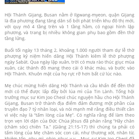
ⓒ 2016 WATV
Hội Thánh Gijang, Busan nằm ở Ilgwang-myeon, quận Gijang
là địa phương đang tăng dân số bởi phát triển khu đô thị mới,
với quy mô 4 tầng trên và 1 tầng hầm, có ngoại hình lập
phương, và trang bị nhiều không gian phụ bao gồm đền thờ
tầng lửng.
Buổi tối ngày 13 tháng 2, khoảng 1.000 người tham dự lễ thờ
phượng kỷ niệm hiến dâng Hội Thánh kiêm lễ thờ phượng
ngày Sabát. Qua ngày lập xuân, trời có mưa rào thúc giục mùa
xuân, các thánh đồ mang theo cái ô khác màu, và bước vào
Hội Thánh. Khuôn mặt của họ rực rỡ hơn bất cứ lúc nào.
Mẹ chúc mừng hiến dâng Hội Thánh và cầu khẩn để đền thờ
mới có thể được lấp đầy bởi lúa mì của Tin Lành. Tổng hội
trưởng mục sư Kim Joo Cheol chúc nguyện hầu cho Hội Thánh
Gijang, Busan trở thành địa điểm đảm đương một phần của
truyền đạo 7 tỷ nhân loại, và nói mạnh mẽ rằng điều thiết cần
vì việc này là “tấm lòng của Mẹ”. Có nghĩa rằng để làm theo
trọn vẹn lời dặn của Đức Chúa Jêsus đã phán rằng “Hãy chăn
(chăm sóc) chiên Ta.” (Giăng 21:15-17) thì chúng ta phải có
tấm lòng của Mẹ chăm sóc con cái, như thương xót, nhân từ,
khiêm tốn, nhu mì, nhịn nhục v.v... Mục sư Kim Joo Cheol đã