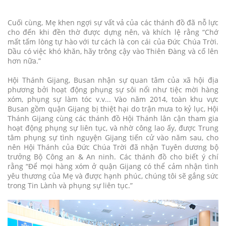
Cuối cùng, Mẹ khen ngợi sự vất vả của các thánh đồ đã nỗ lực
cho đến khi đền thờ được dựng nên, và khích lệ rằng “Chớ
mất tấm lòng tự hào với tư cách là con cái của Đức Chúa Trời.
Dầu có việc khó khăn, hãy trông cậy vào Thiên Đàng và cố lên
hơn nữa.”
Hội Thánh Gijang, Busan nhận sự quan tâm của xã hội địa
phương bởi hoạt động phụng sự sôi nổi như tiệc mời hàng
xóm, phụng sự làm tóc v.v... Vào năm 2014, toàn khu vực
Busan gồm quận Gijang bị thiệt hại do trận mưa to kỷ lục, Hội
Thánh Gijang cùng các thánh đồ Hội Thánh lân cận tham gia
hoạt động phụng sự liên tục, và nhờ công lao ấy, được Trung
tâm phụng sự tình nguyện Gijang tiến cử vào năm sau, cho
nên Hội Thánh của Đức Chúa Trời đã nhận Tuyên dương bộ
trưởng Bộ Công an & An ninh. Các thánh đồ cho biết ý chí
rằng “Để mọi hàng xóm ở quận Gijang có thể cảm nhận tình
yêu thương của Mẹ và được hạnh phúc, chúng tôi sẽ gắng sức
trong Tin Lành và phụng sự liên tục.”