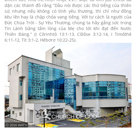
dặn các thánh đồ rằng “Dầu nói được các thứ tiếng của thiên
sứ, nhưng nếu không có tình yêu thương, thì chỉ như đồng
kêu lên hay là chập chỏa vang tiếng. Với tư cách là người của
Đức Chúa Trời - Sự Yêu Thương, chúng ta hãy gắng sức trong
Tin Lành bằng tấm lòng của Mẹ cho tới khi đạt đến Nước
Thiên Đàng.” (I Côrinhtô 13:1-13, Côlôse 3:12-14, I Timôthê
6:11-12, Tít 3:1-2, Hêbơrơ 10:22-25).
ⓒ 2016 WATV