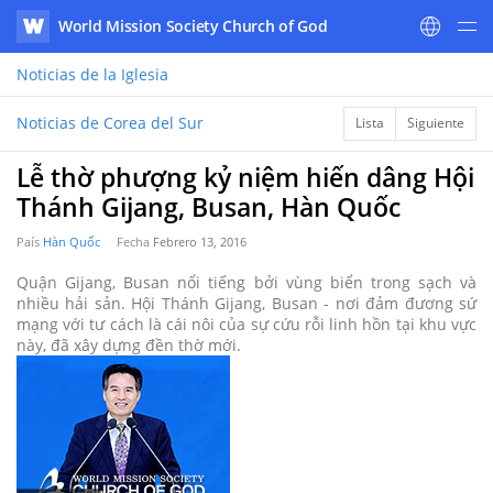
World Mission Society Church of God
WATV
Noticias
de la Iglesia
Noticias de Corea del Sur
Lista
Siguiente
Lễ thờ phượng kỷ niệm hiến dâng Hội
Thánh Gijang, Busan, Hàn Quốc
País
Hàn Quốc
Fecha
Febrero 13, 2016
Quận Gijang, Busan nổi tiếng bởi vùng biển trong sạch và
nhiều hải sản. Hội Thánh Gijang, Busan - nơi đảm đương sứ
mạng với tư cách là cái nôi của sự cứu rỗi linh hồn tại khu vực
này, đã xây dựng đền thờ mới.