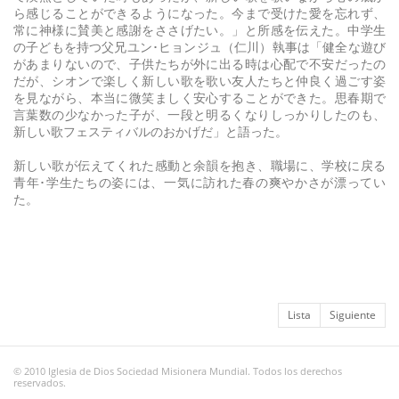
ら感じることができるようになった。今まで受けた愛を忘れず、
常に神様に賛美と感謝をささげたい。」と所感を伝えた。中学生
の子どもを持つ父兄ユン･ヒョンジュ（仁川）執事は「健全な遊び
があまりないので、子供たちが外に出る時は心配で不安だったの
だが、シオンで楽しく新しい歌を歌い友人たちと仲良く過ごす姿
を見ながら、本当に微笑ましく安心することができた。思春期で
言葉数の少なかった子が、一段と明るくなりしっかりしたのも、
新しい歌フェスティバルのおかげだ」と語った。
新しい歌が伝えてくれた感動と余韻を抱き、職場に、学校に戻る
青年･学生たちの姿には、一気に訪れた春の爽やかさが漂ってい
た。
Lista
Siguiente
© 2010 Iglesia de Dios Sociedad Misionera Mundial. Todos los derechos
reservados.