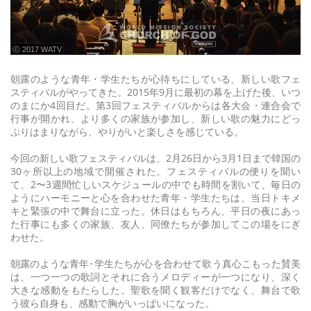
ⓒ 2017 WATV
朝露のような青年・学生たちが心待ちにしている、新しい歌フェ
スティバルがやってきた。2015年9月に最初の幕を上げた後、いつ
のまにか4回目だ。第3回フェスティバルからは各大会・連合会で
行事が開かれ、より多くの家族が参加し、新しい歌の魅力にどっ
ぷりはまりながら、やりがいと楽しさを感じている。
今回の新しい歌フェスティバルは、2月26日から3月1日まで韓国の
30ヶ所以上の地域で開催された。フェスティバルの便りを聞い
て、2〜3週間忙しいスケジュールの中でも時間を割いて、毎日の
ようにハーモニーと心を合わせた青年・学生たちは、当日トキメ
キと緊張の中で舞台に立った。休日はもちろん、平日の夜にあっ
た行事にも多くの家族、友人、同僚たちが参加してこの場をにぎ
わせた。
朝露のような青年･学生たちが心を合わせて歌う真心こもった賛美
は、一つ一つの歌詞とそれに合うメロディーが一つになり、深く
大きな感動をもたらした。聖歌を聞く観客だけでなく、舞台で歌
う彼ら自身も、感動で胸がいっぱいになった。