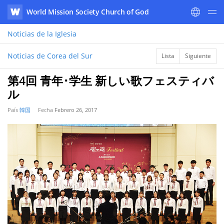
World Mission Society Church of God
WATV
Noticias
de la Iglesia
Noticias de Corea del Sur
Lista
Siguiente
第4回 青年･学生 新しい歌フェスティバ
ル
País
韓国
Fecha
Febrero 26, 2017