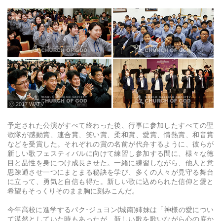
ⓒ 2017 WATV
予定された公演がすべて終わった後、行事に参加したすべての聖
歌隊が感動賞、連合賞、笑い賞、柔和賞、愛賞、情熱賞、和音賞
などを受賞した。それぞれの賞の名前が代弁するように、彼らが
新しい歌フェスティバルに向けて練習し参加する間に、様々な徳
目と品性を身につけ成長させた。一緒に練習しながら、他人と意
思疎通させ一つにまとまる秘訣を学び、多くの人々が見守る舞台
に立って、勇気と自信も得た。新しい歌に込められた信仰と愛と
希望もそっくりそのまま胸に刻みこんだ。
今年高校に進学するパク･ジュヨン(城南)姉妹は「神様の愛につい
て漠然としていた時もあったが、新しい歌を歌いながら心の底か