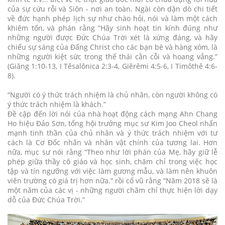
của sự cứu rỗi và Siôn - nơi an toàn. Ngài còn dặn dò chi tiết
về đức hạnh phép lịch sự như chào hỏi, nói và làm một cách
khiêm tốn, và phán rằng “Hãy sinh hoạt tin kính đúng như
những người được Đức Chúa Trời xét là xứng đáng, và hãy
chiếu sự sáng của Đấng Christ cho các bạn bè và hàng xóm, là
những người kiệt sức trong thế thái cằn cỗi và hoang vắng.”
(Giăng 1:10-13, I Têsalônica 2:3-4, Giêrêmi 4:5-6, I Timôthê 4:6-
8).
“Người có ý thức trách nhiệm là chủ nhân, còn người không có
ý thức trách nhiệm là khách.”
Đề cập đến lời nói của nhà hoạt động cách mạng Ahn Chang
Ho hiệu Đảo Sơn, tổng hội trưởng mục sư Kim Joo Cheol nhấn
mạnh tinh thần của chủ nhân và ý thức trách nhiệm với tư
cách là Cơ Đốc nhân và nhân vật chính của tương lai. Hơn
nữa, mục sư nói rằng “Theo như lời phán của Mẹ, hãy giữ lễ
phép giữa thầy cô giáo và học sinh, chăm chỉ trong việc học
tập và tín ngưỡng với việc làm gương mẫu, và làm nên khuôn
viên trường có giá trị hơn nữa.” rồi cổ vũ rằng “Năm 2018 sẽ là
một năm của các vị - những người chăm chỉ thực hiện lời dạy
dỗ của Đức Chúa Trời.”