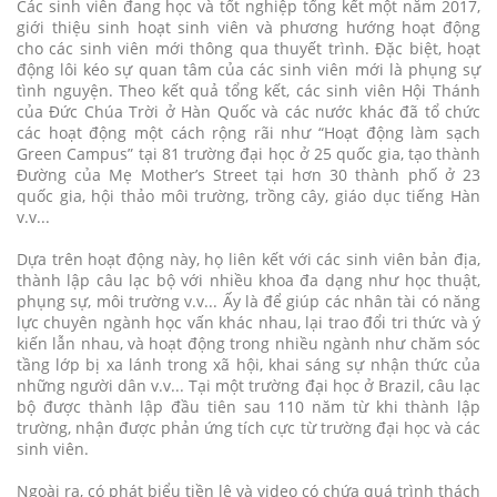
Các sinh viên đang học và tốt nghiệp tổng kết một năm 2017,
giới thiệu sinh hoạt sinh viên và phương hướng hoạt động
cho các sinh viên mới thông qua thuyết trình. Đặc biệt, hoạt
động lôi kéo sự quan tâm của các sinh viên mới là phụng sự
tình nguyện. Theo kết quả tổng kết, các sinh viên Hội Thánh
của Đức Chúa Trời ở Hàn Quốc và các nước khác đã tổ chức
các hoạt động một cách rộng rãi như “Hoạt động làm sạch
Green Campus” tại 81 trường đại học ở 25 quốc gia, tạo thành
Đường của Mẹ Mother’s Street tại hơn 30 thành phố ở 23
quốc gia, hội thảo môi trường, trồng cây, giáo dục tiếng Hàn
v.v...
Dựa trên hoạt động này, họ liên kết với các sinh viên bản địa,
thành lập câu lạc bộ với nhiều khoa đa dạng như học thuật,
phụng sự, môi trường v.v... Ấy là để giúp các nhân tài có năng
lực chuyên ngành học vấn khác nhau, lại trao đổi tri thức và ý
kiến lẫn nhau, và hoạt động trong nhiều ngành như chăm sóc
tầng lớp bị xa lánh trong xã hội, khai sáng sự nhận thức của
những người dân v.v... Tại một trường đại học ở Brazil, câu lạc
bộ được thành lập đầu tiên sau 110 năm từ khi thành lập
trường, nhận được phản ứng tích cực từ trường đại học và các
sinh viên.
Ngoài ra, có phát biểu tiền lệ và video có chứa quá trình thách