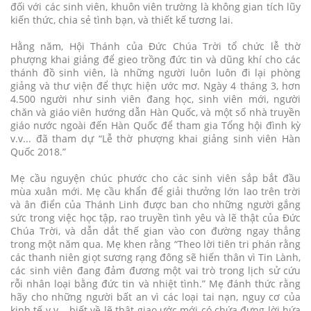
đối với các sinh viên, khuôn viên trường là không gian tích lũy
kiến thức, chia sẻ tình bạn, và thiết kế tương lai.
Hằng năm, Hội Thánh của Đức Chúa Trời tổ chức lễ thờ
phượng khai giảng để gieo trồng đức tin và dũng khí cho các
thánh đồ sinh viên, là những người luôn luôn đi lại phòng
giảng và thư viện để thực hiện ước mơ. Ngày 4 tháng 3, hơn
4.500 người như sinh viên đang học, sinh viên mới, người
chăn và giáo viên hướng dẫn Hàn Quốc, và một số nhà truyền
giáo nước ngoài đến Hàn Quốc để tham gia Tổng hội đình kỳ
v.v... đã tham dự “Lễ thờ phượng khai giảng sinh viên Hàn
Quốc 2018.”
Mẹ cầu nguyện chúc phước cho các sinh viên sắp bắt đầu
mùa xuân mới. Mẹ cầu khẩn để giải thưởng lớn lao trên trời
và ân điển của Thánh Linh được ban cho những người gắng
sức trong việc học tập, rao truyền tình yêu và lẽ thật của Đức
Chúa Trời, và dẫn dắt thế gian vào con đường ngay thẳng
trong một năm qua. Mẹ khen rằng “Theo lời tiên tri phán rằng
các thanh niên giọt sương rạng đông sẽ hiến thân vì Tin Lành,
các sinh viên đang đảm đương một vai trò trong lịch sử cứu
rỗi nhân loại bằng đức tin và nhiệt tình.” Mẹ đánh thức rằng
hãy cho những người bất an vì các loại tai nạn, nguy cơ của
kinh tế v.v... biết về lẽ thật giao ước mới có chứa đựng lời hứa