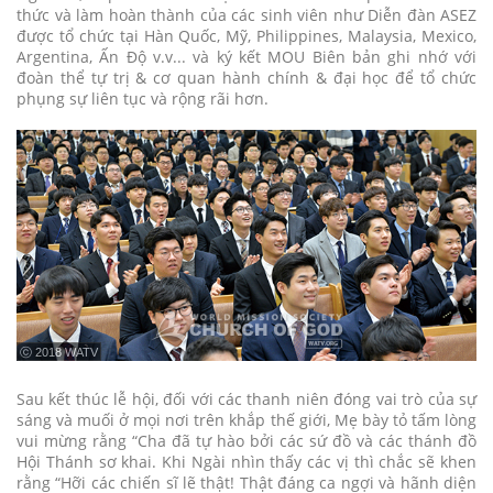
thức và làm hoàn thành của các sinh viên như Diễn đàn ASEZ
được tổ chức tại Hàn Quốc, Mỹ, Philippines, Malaysia, Mexico,
Argentina, Ấn Độ v.v... và ký kết MOU Biên bản ghi nhớ với
đoàn thể tự trị & cơ quan hành chính & đại học để tổ chức
phụng sự liên tục và rộng rãi hơn.
ⓒ 2018 WATV
Sau kết thúc lễ hội, đối với các thanh niên đóng vai trò của sự
sáng và muối ở mọi nơi trên khắp thế giới, Mẹ bày tỏ tấm lòng
vui mừng rằng “Cha đã tự hào bởi các sứ đồ và các thánh đồ
Hội Thánh sơ khai. Khi Ngài nhìn thấy các vị thì chắc sẽ khen
rằng “Hỡi các chiến sĩ lẽ thật! Thật đáng ca ngợi và hãnh diện