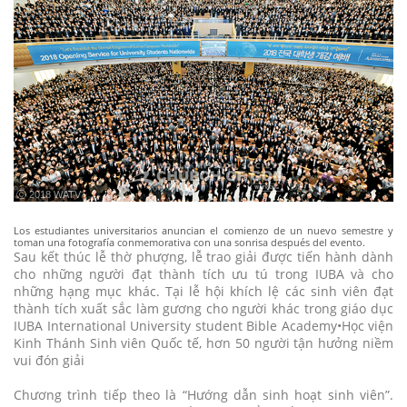
ⓒ 2018 WATV
Los estudiantes universitarios anuncian el comienzo de un nuevo semestre y
toman una fotografía conmemorativa con una sonrisa después del evento.
Sau kết thúc lễ thờ phượng, lễ trao giải được tiến hành dành
cho những người đạt thành tích ưu tú trong IUBA và cho
những hạng mục khác. Tại lễ hội khích lệ các sinh viên đạt
thành tích xuất sắc làm gương cho người khác trong giáo dục
IUBA International University student Bible Academy•Học viện
Kinh Thánh Sinh viên Quốc tế, hơn 50 người tận hưởng niềm
vui đón giải
Chương trình tiếp theo là “Hướng dẫn sinh hoạt sinh viên”.