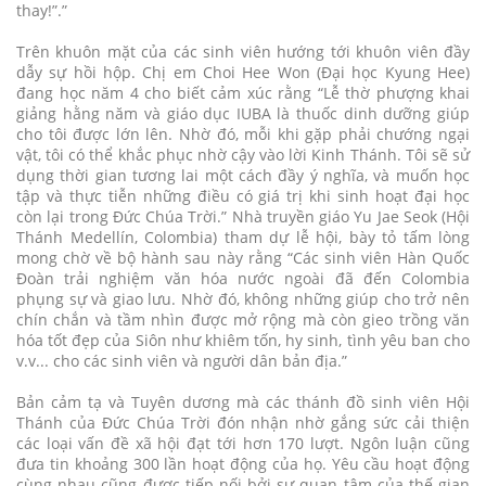
thay!”.”
Trên khuôn mặt của các sinh viên hướng tới khuôn viên đầy
dẫy sự hồi hộp. Chị em Choi Hee Won (Đại học Kyung Hee)
đang học năm 4 cho biết cảm xúc rằng “Lễ thờ phượng khai
giảng hằng năm và giáo dục IUBA là thuốc dinh dưỡng giúp
cho tôi được lớn lên. Nhờ đó, mỗi khi gặp phải chướng ngại
vật, tôi có thể khắc phục nhờ cậy vào lời Kinh Thánh. Tôi sẽ sử
dụng thời gian tương lai một cách đầy ý nghĩa, và muốn học
tập và thực tiễn những điều có giá trị khi sinh hoạt đại học
còn lại trong Đức Chúa Trời.” Nhà truyền giáo Yu Jae Seok (Hội
Thánh Medellín, Colombia) tham dự lễ hội, bày tỏ tấm lòng
mong chờ về bộ hành sau này rằng “Các sinh viên Hàn Quốc
Đoàn trải nghiệm văn hóa nước ngoài đã đến Colombia
phụng sự và giao lưu. Nhờ đó, không những giúp cho trở nên
chín chắn và tầm nhìn được mở rộng mà còn gieo trồng văn
hóa tốt đẹp của Siôn như khiêm tốn, hy sinh, tình yêu ban cho
v.v... cho các sinh viên và người dân bản địa.”
Bản cảm tạ và Tuyên dương mà các thánh đồ sinh viên Hội
Thánh của Đức Chúa Trời đón nhận nhờ gắng sức cải thiện
các loại vấn đề xã hội đạt tới hơn 170 lượt. Ngôn luận cũng
đưa tin khoảng 300 lần hoạt động của họ. Yêu cầu hoạt động
cùng nhau cũng được tiếp nối bởi sự quan tâm của thế gian