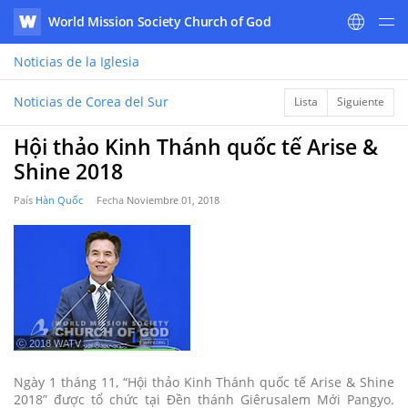
World Mission Society Church of God
WATV
Noticias
de la Iglesia
Noticias de Corea del Sur
Lista
Siguiente
Hội thảo Kinh Thánh quốc tế Arise &
Shine 2018
País
Hàn Quốc
Fecha
Noviembre 01, 2018
ⓒ 2018 WATV
Ngày 1 tháng 11, “Hội thảo Kinh Thánh quốc tế Arise & Shine
2018” được tổ chức tại Ðền thánh Giêrusalem Mới Pangyo.