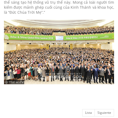
thể sáng tạo hệ thống vũ trụ thể này. Mong cả loài người tìm
kiếm được mảnh ghép cuối cùng của Kinh Thánh và khoa học,
là “Đức Chúa Trời Mẹ”.”
ⓒ 2018 WATV
Lista
Siguiente