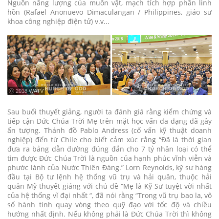
Nguồn năng lượng của muôn vật, mạch tích hợp phần linh
hồn (Rafael Anonuevo Dimaculangan / Philippines, giáo sư
khoa công nghiệp điện tử) v.v...
ⓒ 2018 WATV
Sau buổi thuyết giảng, người ta đánh giá rằng kiểm chứng và
tiếp cận Đức Chúa Trời Mẹ trên mặt học vấn đa dạng đã gây
ấn tượng. Thánh đồ Pablo Andress (cố vấn kỹ thuật doanh
nghiệp) đến từ Chile cho biết cảm xúc rằng “Đã là thời gian
đưa ra bảng dẫn đường đúng đắn cho 7 tỷ nhân loại có thể
tìm được Đức Chúa Trời là nguồn của hạnh phúc vĩnh viễn và
phước lành của Nước Thiên Đàng.” Lorn Reynolds, kỹ sư hàng
đầu tại Bộ tư lệnh hệ thống vũ trụ và hải quân, thuộc hải
quân Mỹ thuyết giảng với chủ đề “Mẹ là Kỹ Sư tuyệt vời nhất
của hệ thống vĩ đại nhất “, đã nói rằng “Trong vũ trụ bao la, vô
số hành tinh quay vòng theo quỹ đạo với tốc độ và chiều
hướng nhất định. Nếu không phải là Đức Chúa Trời thì không