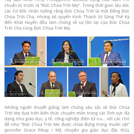
chuẩn bị trước là “Đức Chúa Trời Mẹ”. Trong thời gian lâu dài,
các Cơ Đốc nhân tưởng rằng Đức Chúa Trời là một Đấng Đức
Chúa Trời Cha, nhưng 66 quyển Kinh Thánh từ Sáng Thế Ký
đến Khải Huyền đều làm chứng về sự tồn tại của Đức Chúa
Trời Cha cùng Đức Chúa Trời Mẹ.
ⓒ 2018 WATV
Những người thuyết giảng làm chứng sâu sắc về Đức Chúa
Trời Mẹ dựa trên kiến thức chuyên môn trong các lĩnh vực đa
dạng như giáo dục, y tế, công nghiệp điện tử v.v... với các chủ
đề như “Đức Chúa Trời Mẹ được chứa đựng trong muôn vật”
(Jennifer Grace Pikop / Mỹ, chuyên gia giáo dục đặc thù),