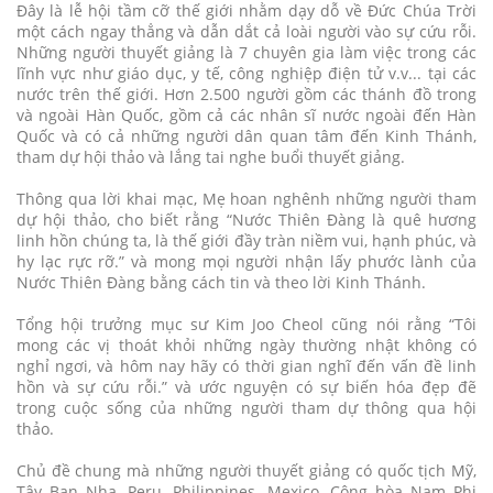
Đây là lễ hội tầm cỡ thế giới nhằm dạy dỗ về Đức Chúa Trời
một cách ngay thẳng và dẫn dắt cả loài người vào sự cứu rỗi.
Những người thuyết giảng là 7 chuyên gia làm việc trong các
lĩnh vực như giáo dục, y tế, công nghiệp điện tử v.v... tại các
nước trên thế giới. Hơn 2.500 người gồm các thánh đồ trong
và ngoài Hàn Quốc, gồm cả các nhân sĩ nước ngoài đến Hàn
Quốc và có cả những người dân quan tâm đến Kinh Thánh,
tham dự hội thảo và lắng tai nghe buổi thuyết giảng.
Thông qua lời khai mạc, Mẹ hoan nghênh những người tham
dự hội thảo, cho biết rằng “Nước Thiên Đàng là quê hương
linh hồn chúng ta, là thế giới đầy tràn niềm vui, hạnh phúc, và
hy lạc rực rỡ.” và mong mọi người nhận lấy phước lành của
Nước Thiên Đàng bằng cách tin và theo lời Kinh Thánh.
Tổng hội trưởng mục sư Kim Joo Cheol cũng nói rằng “Tôi
mong các vị thoát khỏi những ngày thường nhật không có
nghỉ ngơi, và hôm nay hãy có thời gian nghĩ đến vấn đề linh
hồn và sự cứu rỗi.” và ước nguyện có sự biến hóa đẹp đẽ
trong cuộc sống của những người tham dự thông qua hội
thảo.
Chủ đề chung mà những người thuyết giảng có quốc tịch Mỹ,
Tây Ban Nha, Peru, Philippines, Mexico, Cộng hòa Nam Phi