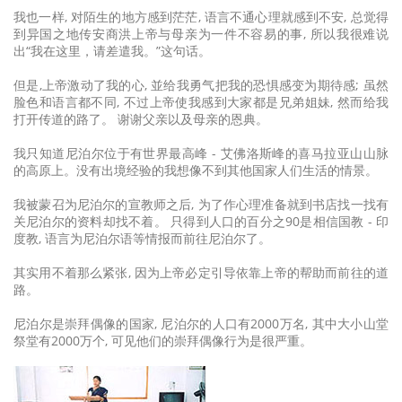
我也一样, 对陌生的地方感到茫茫, 语言不通心理就感到不安, 总觉得
到异国之地传安商洪上帝与母亲为一件不容易的事, 所以我很难说
出“我在这里，请差遣我。”这句话。
但是,上帝激动了我的心, 並给我勇气把我的恐惧感变为期待感; 虽然
脸色和语言都不同, 不过上帝使我感到大家都是兄弟姐妹, 然而给我
打开传道的路了。 谢谢父亲以及母亲的恩典。
我只知道尼泊尔位于有世界最高峰 - 艾佛洛斯峰的喜马拉亚山山脉
的高原上。没有出境经验的我想像不到其他国家人们生活的情景。
我被蒙召为尼泊尔的宣教师之后, 为了作心理准备就到书店找一找有
关尼泊尔的资料却找不着。 只得到人口的百分之90是相信国教 - 印
度教, 语言为尼泊尔语等情报而前往尼泊尔了。
其实用不着那么紧张, 因为上帝必定引导依靠上帝的帮助而前往的道
路。
尼泊尔是崇拜偶像的国家, 尼泊尔的人口有2000万名, 其中大小山堂
祭堂有2000万个, 可见他们的崇拜偶像行为是很严重。