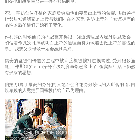
们令他们改变主义是一件不容易的事。
不过, 拜访每位圣徒的家庭后勉励他们要显出上帝的荣耀, 多做善行
让邻居知道我家是上帝与我们同在的家等, 告诉上帝的子女该拥有的
品性以后圣徒们开始有了变化。
作礼拜的时候他们的衣冠整齐得很、知道清理屋内屋外以及教会、
初信者作几次礼拜就明白上帝的道理而努力试着去做上帝所喜悦的
事。 我想父亲母亲一定会感到高兴。
锡安的圣徒们传道的过程中被印度教徒挨打过挨骂过, 受到很多逼
迫。 佧斯特(Caste)身分阶级制度虽然已废止了, 但实际生活上仍然
有残溜的思想。
伯拉万(属于最高的身分)的人绝不会容纳身分较低的人所传的道, 因
以卑贱的人竟把异国宗教传给自己为理由。
ⓒ 2003 WATV