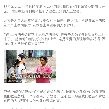
尼泊尔人从小接触印度教的风俗习惯, 所以他们不知道圣诞节是什
么。 改新教徒就利用铜板引诱这些无知的人上教会。
尤其是外国人建立的教会, 更会利用钱来引诱人们。 所以在家里的祭
堂作早上祭司以后, 到教会去领铜板的人多得很。
当初上帝的教会建立于尼泊尔的时候, 也有些人为了领铜板而找上门
来了。 起初他们都说积极相信上帝, 这是宝贵的真理等华言巧语, 因
而先前的圣徒们感到高兴了。
ⓒ 2003 WATV
但是, 知道我们教会並不是给铜板的教会, 是蒙受永生祝福, 为真理聚
集的教会之后, 一个个都离开了教会。 还有些人怨望我们教会不帮助
贫困的人, 反而生大的气又作毁谤的事。