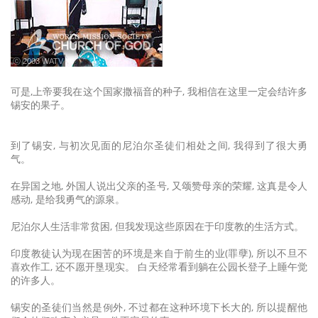
ⓒ 2003 WATV
可是,上帝要我在这个国家撒福音的种子, 我相信在这里一定会结许多
锡安的果子。
到了锡安, 与初次见面的尼泊尔圣徒们相处之间, 我得到了很大勇
气。
在异国之地, 外国人说出父亲的圣号, 又颂赞母亲的荣耀, 这真是令人
感动, 是给我勇气的源泉。
尼泊尔人生活非常贫困, 但我发现这些原因在于印度教的生活方式。
印度教徒认为现在困苦的环境是来自于前生的业(罪孽), 所以不旦不
喜欢作工, 还不愿开垦现实。 白天经常看到躺在公园长登子上睡午觉
的许多人。
锡安的圣徒们当然是例外, 不过都在这种环境下长大的, 所以提醒他