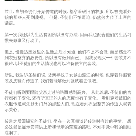
並且, 当初圣徒们开始传道的时候, 都穿着破旧的衣服, 所以被先看外
貌的那些人受到蔑视。 但是, 圣徒们不怕逼迫, 仍然努力传了上帝的
话语。
第一次我还以为生活贫困所以没有办法, 因而我也配合他们的生活习
惯去做事又行动了。
但是, 慢慢适应这里的生活之后才知道, 他们不是不会做, 而是感觉不
到衣冠整齐的必要性, 所以没有做到而已。 因我发现买一件套装并不
很难, 以圣徒们的生活情况也可以准备便宜的套装。
所以, 我告诉圣徒们说, 父亲寻找子女越山渡江的时候, 也穿着洋服套
装及皮鞋而传道了, 我们若能够做到就试着去做吧。
圣徒们听到要跟随父亲走过的路而感到高兴。 从此以后, 圣徒们的言
行都有了变化, 还有听真理的人的态度也有了变化。 看到穿着破旧的
衣服传道就先赶出门外的那些人们, 现在看到衣冠整齐的传道人就表
示关心。
传道之后回锡安的圣徒们, 坐在一边互相谈起传道时有过的事情。 想
必这就是显示安商洪上帝和母亲的荣耀的路吧, 不知不觉中我的眼眶
湿润了。